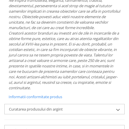
Ne inspira frumusetea, eleganta, rafinamentul, traditia,
MORRIS&AMP;CO
devotamentul, perseverenta si acel strop de magie al tututor
oamenilor implicati in crearea obiectelor care se afla in portofoliul
KINGSLEY
nostru.
Obiectele-povesti aduc vietii noastre elemente de
SERENDIPITY GOLD
unicitate, ne fac sa devenim constienti de valoarea vechilor
SERENDIPITY PLATINUM
manufacturi, de cei care au creat forme incredibile.
Creatorii acestor branduri au investit ani de zile in incercarile de a
CHELSEA
obtine forme pure, estetice, care au atras atentia regalitatilor din
MEDICEA
secolul al XVIII-lea pana in prezent. Ei si-au dorit, probabil, un
CELESTIAL
cotidian estetic, in care sa fim inconjurati de obiecte vibrante, in
jurul carora sa ne tesem propria poveste de viata.
Talentul lor
PATCHWORK WILLOW
artizanal a creat valoare si armonie care, peste 250 de ani, sunt
BLUE LILY
prezente in spatiile noastre intime, in case, si in momentele in
HIBISCUS
care ne bucuram de prezenta oamenilor care conteaza pentru
noi.
Acesti artizani-alchimisti au iubit portelanul, cristalul, jasper-
SWAN
ul, aurul si argintul, reusind sa creeze, cu inspiratie, emotie si
FLORENTINE TURQUOISE
continuitate.
ANTHEMION GREY
Informatii conformitate produs
ORCHARD
CREATURES OF CURIOSITY
Curatarea produsului din argint
JARDIN
RENAISSANCE RED