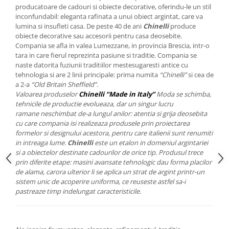
Cote Noire
producatoare de cadouri si obiecte decorative, oferindu-le un stil
ARRIS
inconfundabil: eleganta rafinata a unui obiect argintat, care va
CELESTIAL PLATINUM
lumina si insufleti casa. De peste 40 de ani
Chinelli
produce
obiecte decorative sau accesorii pentru casa deosebite.
CORNUCOPIA
Compania se afla in valea Lumezzane, in provincia Brescia, intr-o
INTAGLIO
tara in care fierul reprezinta pasiune si traditie. Compania se
JASPER CONRAN GOLD
naste datorita fuziunii traditiilor mestesugaresti antice cu
tehnologia si are 2 linii principale: prima numita
“Chinelli”
si cea de
RENAISSANCE GOLD
a 2-a
“Old Britain Sheffield”
.
ANTHEMION BLUE
Valoarea produselor
Chinelli “Made in Italy”
Moda se schimba,
BUTTERFLY BLOOM
tehnicile de productie evolueaza, dar un singur lucru
ramane neschimbat de-a lungul anilor: atentia si grija deosebita
OLD COUNTRY ROSES
cu care compania isi realizeaza produsele prin proiectarea
PASHMINA
formelor si designului acestora, pentru care italienii sunt renumiti
in intreaga lume.
Chinelli
este un etalon in domeniul argintariei
SIGNET PLATINUM
si a obiectelor destinate cadourilor de orice tip. Produsul trece
CELESTIAL GOLD
prin diferite etape: masini avansate tehnologic dau forma placilor
NATURE
de alama, carora ulterior li se aplica un strat de argint printr-un
sistem unic de acoperire uniforma, ce reuseste astfel sa-i
CHINOISERIE WHITE
pastreaze timp indelungat caracteristicile.
JASPER CONRAN WHITE
GILDED MUSE
WONDERLUST