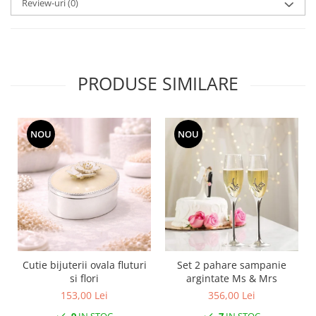
Review-uri
(0)
SERENDIPITY WHITE
FLOWER FESTIVAL BLUE
FLOWER FESTIVAL RED
LOVE BIRDS
PRODUSE SIMILARE
CHIQUE VERDE
CHIQUE ROZ
CHIQUE STRIPES VERDE
Renaissance Grey
NOU
NOU
Royal White
CHIQUE STRIPES GALBEN
CHIQUE GALBEN
Cutie bijuterii ovala fluturi
Set 2 pahare sampanie
si flori
argintate Ms & Mrs
153,00 Lei
356,00 Lei