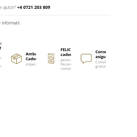
e ajutor?
+4 0721 203 809
informatii
are
TUITA
FELICITARE
Consultanță
Ambalare
cadou
asigurată
nzi
Cadou
pentru
Consiliere
impecabilă
fiecare
m
gratuită
comanda