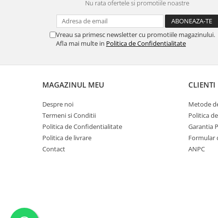
Nu rata ofertele si promotiile noastre
MORRIS&AMP;CO
KINGSLEY
SERENDIPITY GOLD
Vreau sa primesc newsletter cu promotiile magazinului.
Afla mai multe in
Politica de Confidentialitate
SERENDIPITY PLATINUM
CHELSEA
MEDICEA
CELESTIAL
MAGAZINUL MEU
CLIENTI
PATCHWORK WILLOW
Despre noi
Metode de
BLUE LILY
Termeni si Conditii
Politica d
HIBISCUS
Politica de Confidentialitate
Garantia 
SWAN
Politica de livrare
Formular 
FLORENTINE TURQUOISE
Contact
ANPC
ANTHEMION GREY
ORCHARD
CREATURES OF CURIOSITY
JARDIN
RENAISSANCE RED