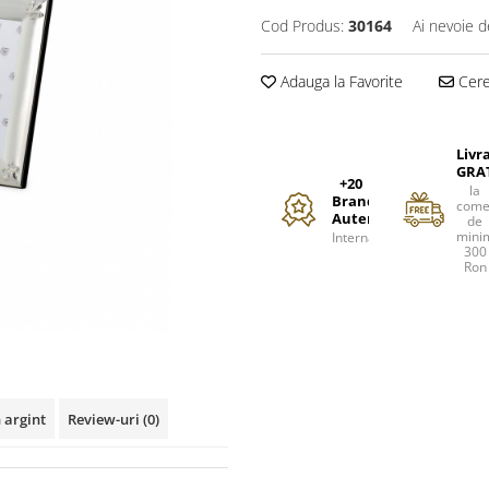
Cod Produs:
30164
Ai nevoie d
Adauga la Favorite
Cere 
Livr
GRA
+20
la
Branduri
come
Autentice
de
mini
Internationale
300
Ron
 argint
Review-uri
(0)