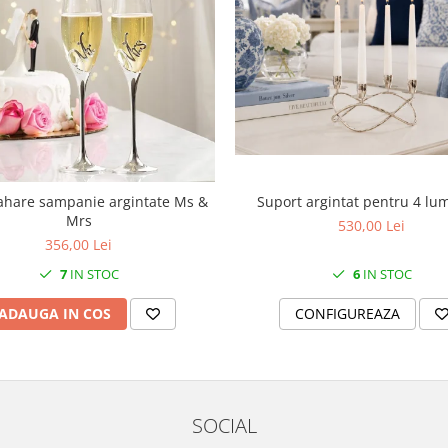
Suport argintat pentru 4 lu
ahare sampanie argintate Ms &
Mrs
530,00 Lei
356,00 Lei
6
IN STOC
7
IN STOC
CONFIGUREAZA
ADAUGA IN COS
SOCIAL