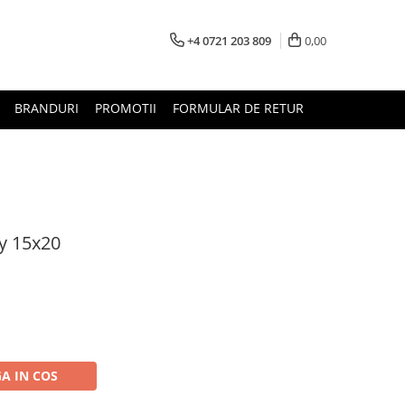
+4 0721 203 809
0,00
BRANDURI
PROMOTII
FORMULAR DE RETUR
y 15x20
A IN COS