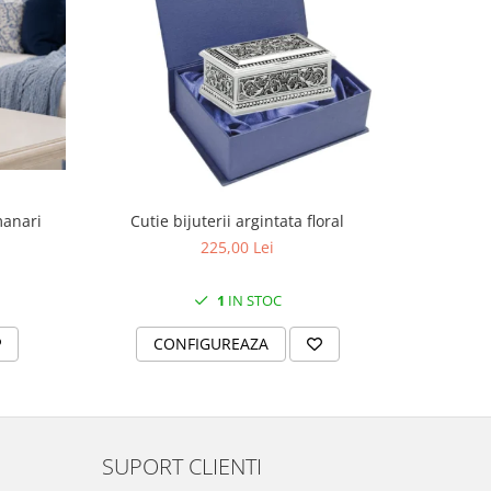
manari
Cutie bijuterii argintata floral
Set portela
farfurii 28
225,00 Lei
1
IN STOC
CONFIGUREAZA
C
SUPORT CLIENTI