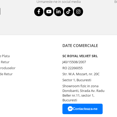
Urmareste-ne in social media
B
DATE COMERCIALE
 Plata
SC ROYAL VELVET SRL
e Retur
J40/15508/2007
Produselor
RO 22266055
de Retur
Str. W.A. Mozart, nr. 20C
Sector 1, Bucuresti
Showroom fizic in zona
Dorobanti, Strada Av. Radu
Beller nr.11, sector 1,
Bucuresti
Contacteaza-ne