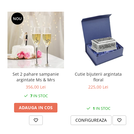
SERENDIPITY WHITE
FLOWER FESTIVAL BLUE
FLOWER FESTIVAL RED
NOU
LOVE BIRDS
CHIQUE VERDE
CHIQUE ROZ
CHIQUE STRIPES VERDE
Renaissance Grey
Royal White
CHIQUE STRIPES GALBEN
Set 2 pahare sampanie
Cutie bijuterii argintata
argintate Ms & Mrs
floral
CHIQUE GALBEN
356,00 Lei
225,00 Lei
7
IN STOC
ADAUGA IN COS
1
IN STOC
CONFIGUREAZA