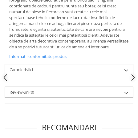
Cote Noire
coordonate de cadouri pentru nunta sau botez, ce isi cresc
ARRIS
numarul de piese in fiecare an sunt create cu cele mai
CELESTIAL PLATINUM
spectaculoase tehnici moderne de lucru dar insufletite de
CORNUCOPIA
atingerea maestrilor ce adauga fiecarei piese doza perfecta de
frumusete, eleganta si autenticitate de care are nevoie pentru a
INTAGLIO
se ridica la asteptarile celor mai pretentiosi clienti. Adevarate
JASPER CONRAN GOLD
obiecte de arta decorativa contemporana, au imensa versatilitate
RENAISSANCE GOLD
de a se potrivi tuturor stilurilor de amenajari interioare.
ANTHEMION BLUE
Informatii conformitate produs
BUTTERFLY BLOOM
Caracteristici
OLD COUNTRY ROSES
PASHMINA
SIGNET PLATINUM
Review-uri
(0)
CELESTIAL GOLD
NATURE
CHINOISERIE WHITE
JASPER CONRAN WHITE
RECOMANDARI
GILDED MUSE
WONDERLUST