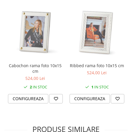
MORRIS&AMP;CO
KINGSLEY
SERENDIPITY GOLD
SERENDIPITY PLATINUM
CHELSEA
MEDICEA
CELESTIAL
PATCHWORK WILLOW
BLUE LILY
Cabochon rama foto 10x15
Ribbed rama foto 10x15 cm
cm
524,00 Lei
HIBISCUS
524,00 Lei
SWAN
2
IN STOC
1
IN STOC
FLORENTINE TURQUOISE
ANTHEMION GREY
CONFIGUREAZA
CONFIGUREAZA
ORCHARD
CREATURES OF CURIOSITY
JARDIN
RENAISSANCE RED
PRODUSE SIMILARE