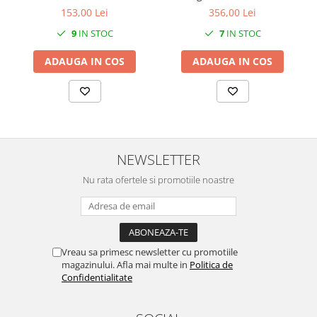
SERENDIPITY WHITE
153,00 Lei
356,00 Lei
FLOWER FESTIVAL BLUE
9
IN STOC
7
IN STOC
FLOWER FESTIVAL RED
ADAUGA IN COS
ADAUGA IN COS
LOVE BIRDS
CHIQUE VERDE
CHIQUE ROZ
CHIQUE STRIPES VERDE
Renaissance Grey
Royal White
NEWSLETTER
CHIQUE STRIPES GALBEN
Nu rata ofertele si promotiile noastre
CHIQUE GALBEN
Vreau sa primesc newsletter cu promotiile
magazinului. Afla mai multe in
Politica de
Confidentialitate