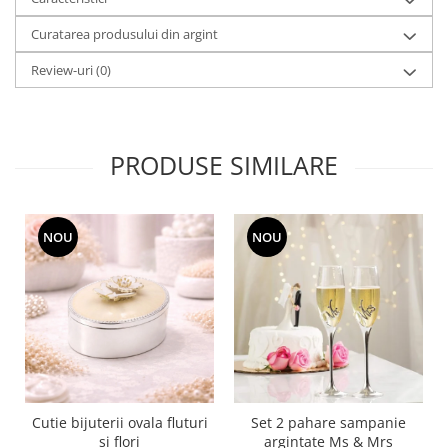
MORRIS&AMP;CO
Curatarea produsului din argint
KINGSLEY
SERENDIPITY GOLD
Review-uri
(0)
SERENDIPITY PLATINUM
CHELSEA
MEDICEA
PRODUSE SIMILARE
CELESTIAL
PATCHWORK WILLOW
BLUE LILY
NOU
NOU
HIBISCUS
SWAN
FLORENTINE TURQUOISE
ANTHEMION GREY
ORCHARD
CREATURES OF CURIOSITY
JARDIN
Cutie bijuterii ovala fluturi
Set 2 pahare sampanie
RENAISSANCE RED
si flori
argintate Ms & Mrs