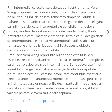
Cote Noire
ARRIS
Prin intermediul colecților sale de cadouri pentru nunta, Vera
CELESTIAL PLATINUM
Wang propune obiecte universale, cu semnificații practice: cutii
de bijuterii, oglinzi de poseta, rame foto simple sau duble si
CORNUCOPIA
pahare de sampanie, toate extrem de elegante, decorate elegant
INTAGLIO
cu linii fine si delicate, interpretari ale panglicilor, fundelor si
JASPER CONRAN GOLD
florilor, modele decorative inspirate de trandafirii albi, florile
preferate ale Verei, materiale pretioase si trainice, cu design clasic
RENAISSANCE GOLD
si contemporan, piese creative, atemporale, utile si absolut
ANTHEMION BLUE
remarcabile oriunde isi fac aparitia! Toate aceste obiecte
destinate cadourilor sunt argintate.
BUTTERFLY BLOOM
Produsele Vera Wang reprezinta nu doar obiecte utile, ci si
OLD COUNTRY ROSES
estetice, create de artizani renumiti ceea ce confera fiecarei piese,
PASHMINA
cu timpul, o valoare din ce in ce mai mare! Sunt adevarate “mici
investitii” inteligente in calitate si design facute la inceput de
SIGNET PLATINUM
drum ! Iar obiectele cu care ne inconjuram contribuie esential la
CELESTIAL GOLD
creearea unor stari anume si a momentelor pretioase petrecute
NATURE
in intimitatea caselor noastre. Ele devin parte din modul nostru
de viata si vorbesc fara cuvinte despre personalitatea, stilul si
CHINOISERIE WHITE
valorile pe care le avem sau la care aspiram.
JASPER CONRAN WHITE
Informatii conformitate produs
GILDED MUSE
WONDERLUST
Caracteristici