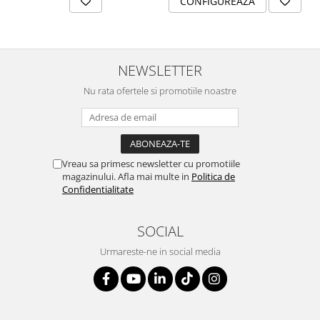
CONFIGUREAZA
SERENDIPITY WHITE
FLOWER FESTIVAL BLUE
FLOWER FESTIVAL RED
LOVE BIRDS
NEWSLETTER
CHIQUE VERDE
Nu rata ofertele si promotiile noastre
CHIQUE ROZ
CHIQUE STRIPES VERDE
Renaissance Grey
Royal White
Vreau sa primesc newsletter cu promotiile
CHIQUE STRIPES GALBEN
magazinului. Afla mai multe in
Politica de
Confidentialitate
CHIQUE GALBEN
SOCIAL
Urmareste-ne in social media