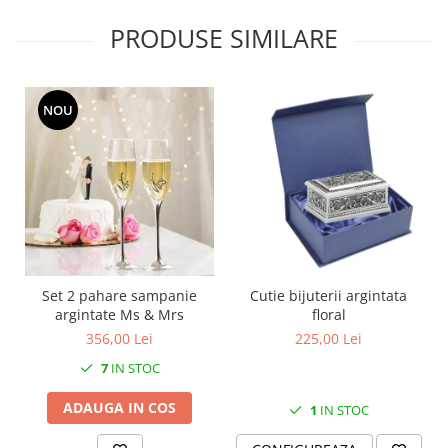
MORRIS&AMP;CO
PRODUSE SIMILARE
KINGSLEY
SERENDIPITY GOLD
SERENDIPITY PLATINUM
NOU
CHELSEA
MEDICEA
CELESTIAL
PATCHWORK WILLOW
BLUE LILY
HIBISCUS
SWAN
Set 2 pahare sampanie
Cutie bijuterii argintata
FLORENTINE TURQUOISE
argintate Ms & Mrs
floral
ANTHEMION GREY
356,00 Lei
225,00 Lei
ORCHARD
7
IN STOC
CREATURES OF CURIOSITY
JARDIN
ADAUGA IN COS
1
IN STOC
RENAISSANCE RED