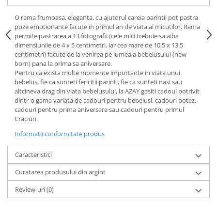
Cote Noire
ARRIS
O rama frumoasa, eleganta, cu ajutorul careia parintii pot pastra
CELESTIAL PLATINUM
poze emotionante facute in primul an de viata al micutilor. Rama
CORNUCOPIA
permite pastrarea a 13 fotografii (cele mici trebuie sa aiba
dimensiunile de 4 x 5 centimetri, iar cea mare de 10.5 x 13.5
INTAGLIO
centimetri) facute de la venirea pe lumea a bebelusului (new
JASPER CONRAN GOLD
born) pana la prima sa aniversare.
Pentru ca exista multe momente importante in viata unui
RENAISSANCE GOLD
bebelus, fie ca sunteti fericitii parinti, fie ca sunteti nasi sau
ANTHEMION BLUE
altcineva drag din viata bebelusului, la AZAY gasiti cadoul potrivit
BUTTERFLY BLOOM
dintr-o gama variata de cadouri pentru bebelusi, cadouri botez,
cadouri pentru prima aniversare sau cadouri pentru primul
OLD COUNTRY ROSES
Craciun.
PASHMINA
Informatii conformitate produs
SIGNET PLATINUM
CELESTIAL GOLD
Caracteristici
NATURE
Curatarea produsului din argint
CHINOISERIE WHITE
JASPER CONRAN WHITE
Review-uri
(0)
GILDED MUSE
WONDERLUST