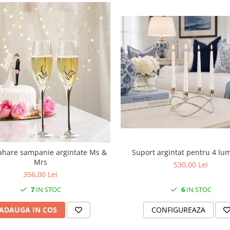
Suport argintat pentru 4 lu
ahare sampanie argintate Ms &
Mrs
530,00 Lei
356,00 Lei
6
IN STOC
7
IN STOC
CONFIGUREAZA
ADAUGA IN COS