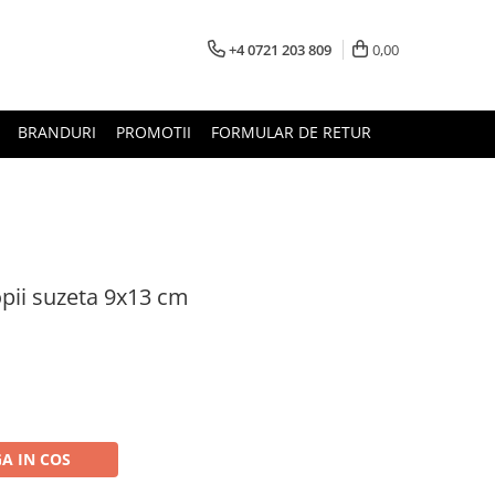
+4 0721 203 809
0,00
BRANDURI
PROMOTII
FORMULAR DE RETUR
pii suzeta 9x13 cm
A IN COS