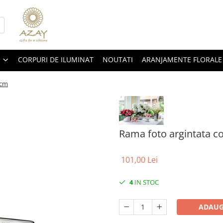
CORPURI DE ILUMINAT
NOUTATI
ARANJAMENTE FLORALE
 cm
Rama foto argintata co
101,00 Lei
4
IN STOC
ADAUG