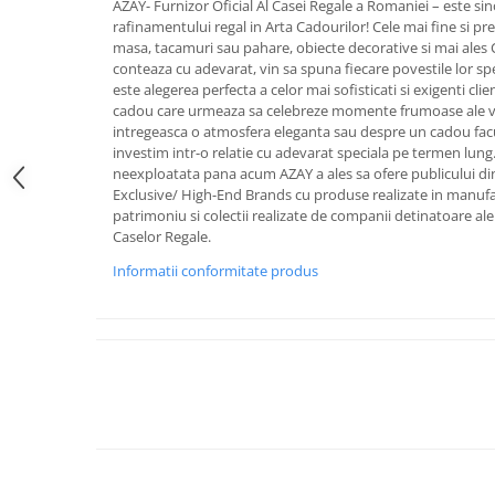
AZAY- Furnizor Oficial Al Casei Regale a Romaniei – este sin
FRAPIERE
GEORGIA
LUCREZIA
VESTA
rafinamentului regal in Arta Cadourilor! Cele mai fine si pret
PAHARE SI ACCESORII
SAMOA
ELISA
CORPORATE
masa, tacamuri sau pahare, obiecte decorative si mai ales
SET PENTRU BĂUTURI
PIVOINE
TONDO DONI
FLOWER
conteaza cu adevarat, vin sa spuna fiecare povestile lor sp
este alegerea perfecta a celor mai sofisticati si exigenti cli
TĂVI SI ACCESORII
ESMERALDA BLANC, GOLD,
ORPHOS
TABLE
cadou care urmeaza sa celebreze momente frumoase ale vieti
PLATINUM
ACCESORII PENTRU FEMEI
CILI
BABY COLLECTION
intregeasca o atmosfera eleganta sau despre un cadou facut
CHARDONS GOLD, PLATINUM
SFEȘNICE
GIULIA
ROSE
investim intr-o relatie cu adevarat speciala pe termen lung
HEMISPHERE
neexploatata pana acum AZAY a ales sa ofere publicului di
RAME SI ALBUME FOTO
NETTARE DI VINO
LOVE KNOTS SILVER
Exclusive/ High-End Brands cu produse realizate in manufact
KHAZARD OR &AMP; PLATINE
CARAFE
NOTTE DI STELLE
WITH LOVE SILVER
patrimoniu si colectii realizate de companii detinatoare ale ti
JASPER CONRAN PLATINUM
FRUCTIERE ARGINTATE
PLINIO
WITH LOVE BLACK
Caselor Regale.
CHINOISERIE GREEN
ACCESORII PENTRU BĂRBAȚI
YOUNG
WITH LOVE WHITE
Informatii conformitate produs
100 YEARS
ACCESORII PENTRU BIROU
VIP
INFINITY
BLANC SUR BLANC
BOLURI DECO
PIUME
WISH
GROSGRAIN
AROME DE INTERIOR
AURIS
LOVE KNOTS GOLD
LACE GOLD
TEXTILE
BOTANIC GARDEN
WITH LOVE NOUVEAU
LACE PLATINUM
BIJUTERII
STELLA
WITH LOVE GOLD
EQUESTRIA
ARANJAMENTE FLORALE
POLKA BLUE
PERNE
CHEEKY PINK