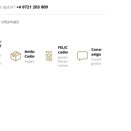
e ajutor?
+4 0721 203 809
informatii
are
TUITA
FELICITARE
Consultanță
Ambalare
cadou
asigurată
nzi
Cadou
pentru
Consiliere
impecabilă
fiecare
m
gratuită
comanda