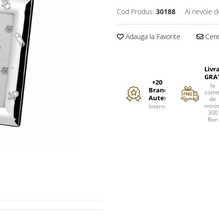
Cod Produs:
30188
Ai nevoie d
Adauga la Favorite
Cere 
Livr
GRA
+20
la
Branduri
come
Autentice
de
mini
Internationale
300
Ron