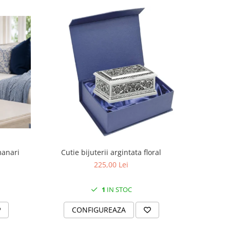
manari
Cutie bijuterii argintata floral
Set portela
farfurii 28
225,00 Lei
1
IN STOC
CONFIGUREAZA
C