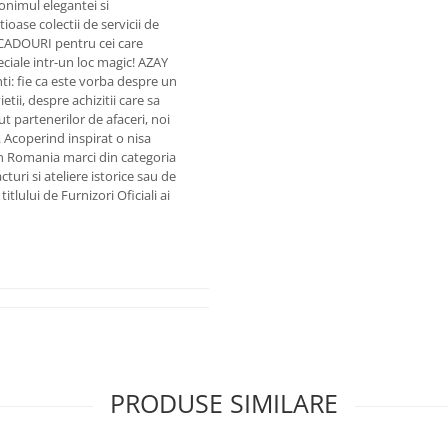
onimul elegantei si
ioase colectii de servicii de
 CADOURI pentru cei care
eciale intr-un loc magic! AZAY
enti: fie ca este vorba despre un
i, despre achizitii care sa
 partenerilor de afaceri, noi
. Acoperind inspirat o nisa
n Romania marci din categoria
uri si ateliere istorice sau de
tlului de Furnizori Oficiali ai
PRODUSE SIMILARE