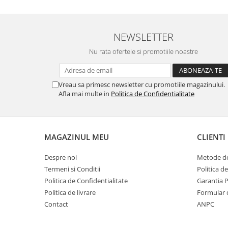
MORRIS&AMP;CO
KINGSLEY
SERENDIPITY GOLD
NEWSLETTER
SERENDIPITY PLATINUM
Nu rata ofertele si promotiile noastre
CHELSEA
MEDICEA
Vreau sa primesc newsletter cu promotiile magazinului.
CELESTIAL
Afla mai multe in
Politica de Confidentialitate
PATCHWORK WILLOW
BLUE LILY
HIBISCUS
MAGAZINUL MEU
CLIENTI
SWAN
FLORENTINE TURQUOISE
Despre noi
Metode de
ANTHEMION GREY
Termeni si Conditii
Politica d
ORCHARD
Politica de Confidentialitate
Garantia 
CREATURES OF CURIOSITY
Politica de livrare
Formular 
Contact
ANPC
JARDIN
RENAISSANCE RED