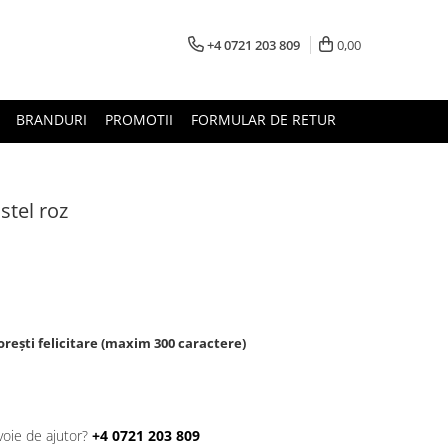
+4 0721 203 809
0,00
BRANDURI
PROMOTII
FORMULAR DE RETUR
stel roz
rești felicitare (maxim 300 caractere)
voie de ajutor?
+4 0721 203 809