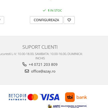
1
IN STOC
CONFIGUREAZA
C
SUPORT CLIENTI
ucuresti L-V: 10.00-18.00, SAMBATA: 10.00-16.00, DUMINICA:
INCHIS
+4 0721 203 809
office@azay.ro