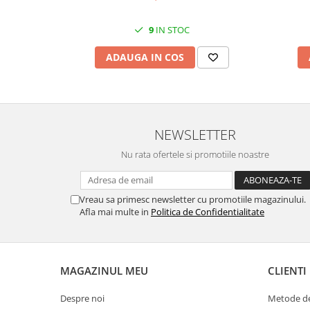
MORRIS&AMP;CO
KINGSLEY
9
IN STOC
SERENDIPITY GOLD
ADAUGA IN COS
SERENDIPITY PLATINUM
CHELSEA
MEDICEA
CELESTIAL
NEWSLETTER
PATCHWORK WILLOW
BLUE LILY
Nu rata ofertele si promotiile noastre
HIBISCUS
SWAN
Vreau sa primesc newsletter cu promotiile magazinului.
FLORENTINE TURQUOISE
Afla mai multe in
Politica de Confidentialitate
ANTHEMION GREY
ORCHARD
CREATURES OF CURIOSITY
MAGAZINUL MEU
CLIENTI
JARDIN
RENAISSANCE RED
Despre noi
Metode de