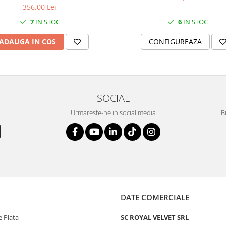
356,00 Lei
6
IN STOC
7
IN STOC
CONFIGUREAZA
ADAUGA IN COS
SOCIAL
Urmareste-ne in social media
B
DATE COMERCIALE
 Plata
SC ROYAL VELVET SRL