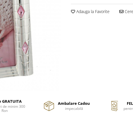
Adauga la Favorite
Cere 
re GRATUITA
Ambalare Cadou
FEL
i de minim 300
impecabilă
pentr
Ron