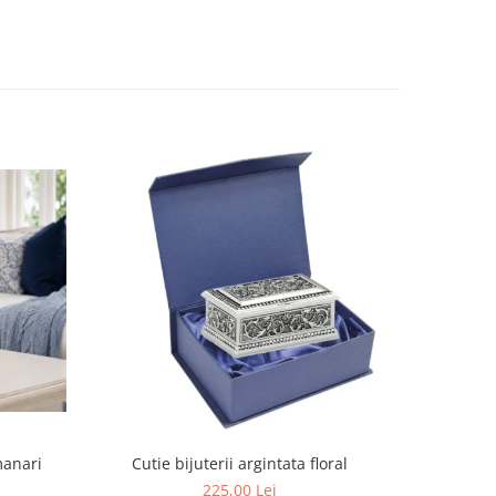
manari
Cutie bijuterii argintata floral
Set portela
farfurii 28
225,00 Lei