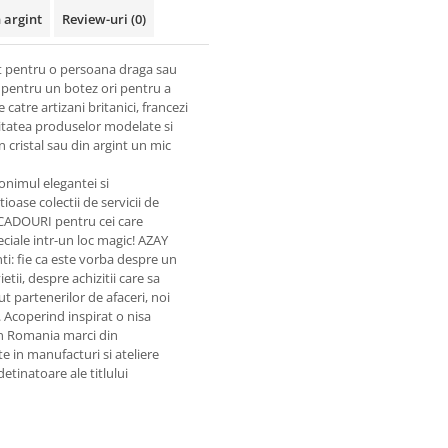
 argint
Review-uri
(0)
nt pentru o persoana draga sau
pentru un botez ori pentru a
catre artizani britanici, francezi
Calitatea produselor modelate si
 cristal sau din argint un mic
onimul elegantei si
ioase colectii de servicii de
 CADOURI pentru cei care
eciale intr-un loc magic! AZAY
enti: fie ca este vorba despre un
i, despre achizitii care sa
 partenerilor de afaceri, noi
. Acoperind inspirat o nisa
in Romania marci din
e in manufacturi si ateliere
etinatoare ale titlului