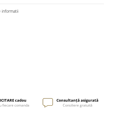
informatii
ICITARE cadou
Consultanță asigurată
u fiecare comanda
Consiliere gratuită