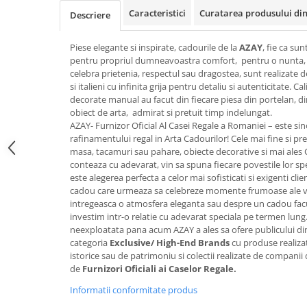
FRAPIERE
GEORGIA
LUCREZIA
VESTA
Caracteristici
Curatarea produsului din
Descriere
PAHARE SI ACCESORII
SAMOA
ELISA
CORPORATE
SET PENTRU BĂUTURI
PIVOINE
TONDO DONI
FLOWER
Piese elegante si inspirate, cadourile de la
AZAY
, fie ca su
TĂVI SI ACCESORII
ESMERALDA BLANC, GOLD,
ORPHOS
TABLE
pentru propriul dumneavoastra comfort, pentru o nunta, 
PLATINUM
celebra prietenia, respectul sau dragostea, sunt realizate de 
ACCESORII PENTRU FEMEI
CILI
BABY COLLECTION
si italieni cu infinita grija pentru detaliu si autenticitate. 
CHARDONS GOLD, PLATINUM
SFEȘNICE
GIULIA
ROSE
decorate manual au facut din fiecare piesa din portelan, din
HEMISPHERE
RAME SI ALBUME FOTO
NETTARE DI VINO
LOVE KNOTS SILVER
obiect de arta, admirat si pretuit timp indelungat.
KHAZARD OR &AMP; PLATINE
AZAY- Furnizor Oficial Al Casei Regale a Romaniei – este sin
CARAFE
NOTTE DI STELLE
WITH LOVE SILVER
rafinamentului regal in Arta Cadourilor! Cele mai fine si pret
JASPER CONRAN PLATINUM
FRUCTIERE ARGINTATE
PLINIO
WITH LOVE BLACK
masa, tacamuri sau pahare, obiecte decorative si mai ales
CHINOISERIE GREEN
ACCESORII PENTRU BĂRBAȚI
YOUNG
WITH LOVE WHITE
conteaza cu adevarat, vin sa spuna fiecare povestile lor sp
este alegerea perfecta a celor mai sofisticati si exigenti cli
100 YEARS
ACCESORII PENTRU BIROU
VIP
INFINITY
cadou care urmeaza sa celebreze momente frumoase ale vieti
BLANC SUR BLANC
BOLURI DECO
PIUME
WISH
intregeasca o atmosfera eleganta sau despre un cadou facut
GROSGRAIN
investim intr-o relatie cu adevarat speciala pe termen lung
AROME DE INTERIOR
AURIS
LOVE KNOTS GOLD
neexploatata pana acum AZAY a ales sa ofere publicului d
LACE GOLD
TEXTILE
BOTANIC GARDEN
WITH LOVE NOUVEAU
categoria
Exclusive/ High-End Brands
cu produse realizat
LACE PLATINUM
BIJUTERII
STELLA
WITH LOVE GOLD
istorice sau de patrimoniu si colectii realizate de companii d
EQUESTRIA
de
Furnizori Oficiali ai Caselor Regale.
ARANJAMENTE FLORALE
POLKA BLUE
PERNE
Informatii conformitate produs
CHEEKY PINK