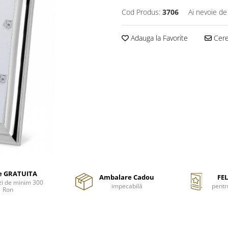
Cod Produs:
3706
Ai nevoie de
Adauga la Favorite
Cere 
re GRATUITA
Ambalare Cadou
FEL
i de minim 300
impecabilă
pentr
Ron