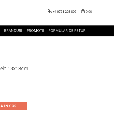
+4 0721 203 809
0,00
BRANDURI
PROMOTII
FORMULAR DE RETUR
reit 13x18cm
A IN COS