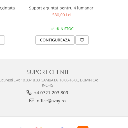
Suport argintat pentru 4 lumanari
rgintata
Cutie
530,00 Lei
6
IN STOC
CONFIGUREAZA
C
SUPORT CLIENTI
ucuresti L-V: 10.00-18.00, SAMBATA: 10.00-16.00, DUMINICA:
INCHIS
+4 0721 203 809
office@azay.ro