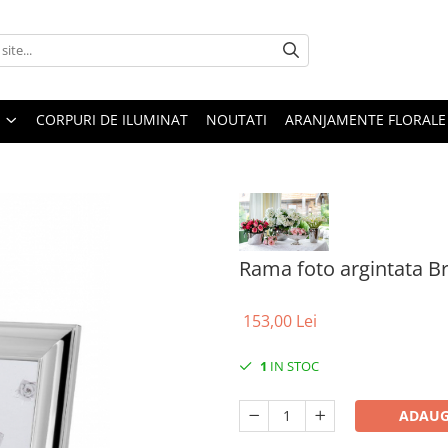
CORPURI DE ILUMINAT
NOUTATI
ARANJAMENTE FLORALE
Rama foto argintata B
153,00 Lei
1
IN STOC
ADAUG