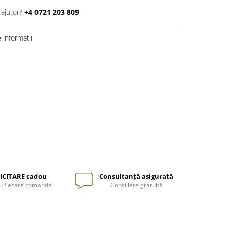
 ajutor?
+4 0721 203 809
informatii
ICITARE cadou
Consultanță asigurată
u fiecare comanda
Consiliere gratuită