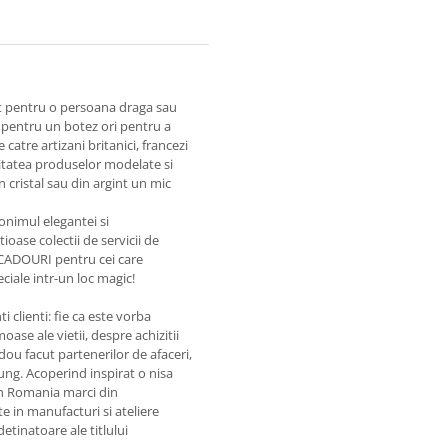
nt pentru o persoana draga sau
pentru un botez ori pentru a
catre artizani britanici, francezi
Calitatea produselor modelate si
 cristal sau din argint un mic
onimul elegantei si
ioase colectii de servicii de
 CADOURI pentru cei care
ciale intr-un loc magic!
i clienti: fie ca este vorba
e ale vietii, despre achizitii
ou facut partenerilor de afaceri,
ung. Acoperind inspirat o nisa
in Romania marci din
e in manufacturi si ateliere
etinatoare ale titlului