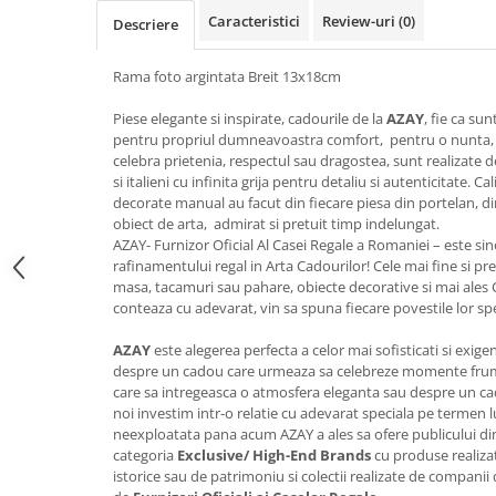
FRAPIERE
GEORGIA
LUCREZIA
VESTA
Caracteristici
Review-uri
(0)
Descriere
PAHARE SI ACCESORII
SAMOA
ELISA
CORPORATE
SET PENTRU BĂUTURI
PIVOINE
TONDO DONI
FLOWER
Rama foto argintata Breit 13x18cm
TĂVI SI ACCESORII
ESMERALDA BLANC, GOLD,
ORPHOS
TABLE
PLATINUM
Piese elegante si inspirate, cadourile de la
AZAY
, fie ca su
ACCESORII PENTRU FEMEI
CILI
BABY COLLECTION
pentru propriul dumneavoastra comfort, pentru o nunta, 
CHARDONS GOLD, PLATINUM
SFEȘNICE
GIULIA
ROSE
celebra prietenia, respectul sau dragostea, sunt realizate de 
HEMISPHERE
RAME SI ALBUME FOTO
NETTARE DI VINO
LOVE KNOTS SILVER
si italieni cu infinita grija pentru detaliu si autenticitate. 
KHAZARD OR &AMP; PLATINE
decorate manual au facut din fiecare piesa din portelan, din
CARAFE
NOTTE DI STELLE
WITH LOVE SILVER
obiect de arta, admirat si pretuit timp indelungat.
JASPER CONRAN PLATINUM
FRUCTIERE ARGINTATE
PLINIO
WITH LOVE BLACK
AZAY- Furnizor Oficial Al Casei Regale a Romaniei – este sin
CHINOISERIE GREEN
ACCESORII PENTRU BĂRBAȚI
YOUNG
WITH LOVE WHITE
rafinamentului regal in Arta Cadourilor! Cele mai fine si pret
masa, tacamuri sau pahare, obiecte decorative si mai ales
100 YEARS
ACCESORII PENTRU BIROU
VIP
INFINITY
conteaza cu adevarat, vin sa spuna fiecare povestile lor spe
BLANC SUR BLANC
BOLURI DECO
PIUME
WISH
GROSGRAIN
AZAY
este alegerea perfecta a celor mai sofisticati si exigent
AROME DE INTERIOR
AURIS
LOVE KNOTS GOLD
despre un cadou care urmeaza sa celebreze momente frumoas
LACE GOLD
TEXTILE
BOTANIC GARDEN
WITH LOVE NOUVEAU
care sa intregeasca o atmosfera eleganta sau despre un cad
LACE PLATINUM
BIJUTERII
STELLA
WITH LOVE GOLD
noi investim intr-o relatie cu adevarat speciala pe termen l
EQUESTRIA
neexploatata pana acum AZAY a ales sa ofere publicului d
ARANJAMENTE FLORALE
categoria
Exclusive/ High-End Brands
cu produse realizat
POLKA BLUE
PERNE
istorice sau de patrimoniu si colectii realizate de companii d
CHEEKY PINK