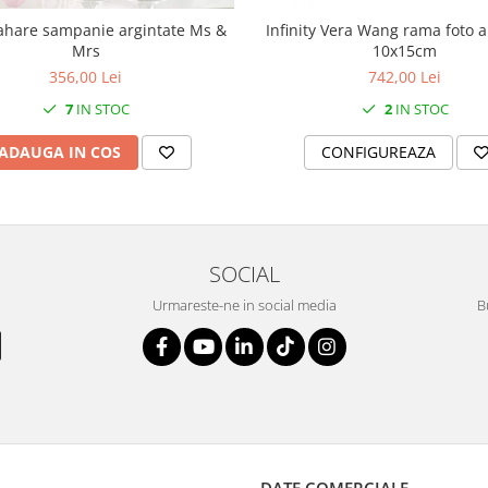
ahare sampanie argintate Ms &
Infinity Vera Wang rama foto a
Mrs
10x15cm
356,00 Lei
742,00 Lei
7
IN STOC
2
IN STOC
ADAUGA IN COS
CONFIGUREAZA
SOCIAL
Urmareste-ne in social media
B