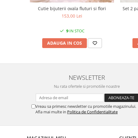
MORRIS&AMP;CO
Cutie bijuterii ovala fluturi si flori
Set 2 p
KINGSLEY
153,00 Lei
SERENDIPITY GOLD
SERENDIPITY PLATINUM
9
IN STOC
CHELSEA
ADAUGA IN COS
MEDICEA
CELESTIAL
PATCHWORK WILLOW
BLUE LILY
NEWSLETTER
HIBISCUS
SWAN
Nu rata ofertele si promotiile noastre
FLORENTINE TURQUOISE
ANTHEMION GREY
Vreau sa primesc newsletter cu promotiile magazinului.
ORCHARD
Afla mai multe in
Politica de Confidentialitate
CREATURES OF CURIOSITY
JARDIN
RENAISSANCE RED