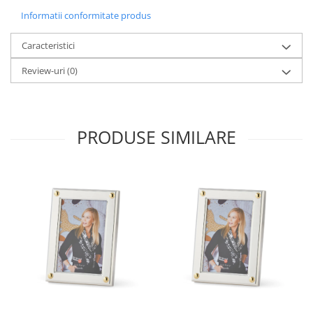
MORRIS&AMP;CO
Informatii conformitate produs
KINGSLEY
Caracteristici
SERENDIPITY GOLD
SERENDIPITY PLATINUM
Review-uri
(0)
CHELSEA
MEDICEA
CELESTIAL
PRODUSE SIMILARE
PATCHWORK WILLOW
BLUE LILY
HIBISCUS
SWAN
FLORENTINE TURQUOISE
ANTHEMION GREY
ORCHARD
CREATURES OF CURIOSITY
JARDIN
RENAISSANCE RED