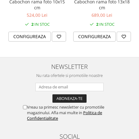
Cabochon rama foto 10x15
Cabochon rama foto 13x18
SERENDIPITY WHITE
cm
cm
FLOWER FESTIVAL BLUE
524,00 Lei
689,00 Lei
FLOWER FESTIVAL RED
2
IN STOC
2
IN STOC
LOVE BIRDS
CHIQUE VERDE
CONFIGUREAZA
CONFIGUREAZA
CHIQUE ROZ
CHIQUE STRIPES VERDE
Renaissance Grey
NEWSLETTER
Royal White
CHIQUE STRIPES GALBEN
Nu rata ofertele si promotiile noastre
CHIQUE GALBEN
Vreau sa primesc newsletter cu promotiile
magazinului. Afla mai multe in
Politica de
Confidentialitate
SOCIAL