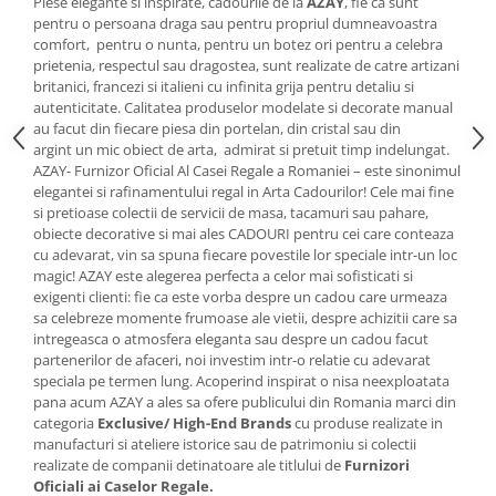
Cote Noire
Piese elegante si inspirate, cadourile de la
AZAY
, fie ca sunt
ARRIS
pentru o persoana draga sau pentru propriul dumneavoastra
comfort, pentru o nunta, pentru un botez ori pentru a celebra
CELESTIAL PLATINUM
prietenia, respectul sau dragostea, sunt realizate de catre artizani
CORNUCOPIA
britanici, francezi si italieni cu infinita grija pentru detaliu si
autenticitate. Calitatea produselor modelate si decorate manual
INTAGLIO
au facut din fiecare piesa din portelan, din cristal sau din
JASPER CONRAN GOLD
argint un mic obiect de arta, admirat si pretuit timp indelungat.
RENAISSANCE GOLD
AZAY- Furnizor Oficial Al Casei Regale a Romaniei – este sinonimul
elegantei si rafinamentului regal in Arta Cadourilor! Cele mai fine
ANTHEMION BLUE
si pretioase colectii de servicii de masa, tacamuri sau pahare,
BUTTERFLY BLOOM
obiecte decorative si mai ales CADOURI pentru cei care conteaza
OLD COUNTRY ROSES
cu adevarat, vin sa spuna fiecare povestile lor speciale intr-un loc
magic! AZAY este alegerea perfecta a celor mai sofisticati si
PASHMINA
exigenti clienti: fie ca este vorba despre un cadou care urmeaza
SIGNET PLATINUM
sa celebreze momente frumoase ale vietii, despre achizitii care sa
intregeasca o atmosfera eleganta sau despre un cadou facut
CELESTIAL GOLD
partenerilor de afaceri, noi investim intr-o relatie cu adevarat
NATURE
speciala pe termen lung. Acoperind inspirat o nisa neexploatata
CHINOISERIE WHITE
pana acum AZAY a ales sa ofere publicului din Romania marci din
categoria
Exclusive/ High-End Brands
cu produse realizate in
JASPER CONRAN WHITE
manufacturi si ateliere istorice sau de patrimoniu si colectii
GILDED MUSE
realizate de companii detinatoare ale titlului de
Furnizori
WONDERLUST
Oficiali ai Caselor Regale.