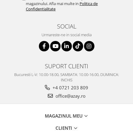
SERENDIPITY WHITE
magazinului. Afla mai multe in
Politica de
Confidentialitate
FLOWER FESTIVAL BLUE
FLOWER FESTIVAL RED
SOCIAL
LOVE BIRDS
CHIQUE VERDE
Urmareste-ne in social media
CHIQUE ROZ
CHIQUE STRIPES VERDE
Renaissance Grey
Royal White
SUPORT CLIENTI
CHIQUE STRIPES GALBEN
Bucuresti L-V: 10.00-18.00, SAMBATA: 10.00-16.00, DUMINICA:
CHIQUE GALBEN
INCHIS
+4 0721 203 809
office@azay.ro
MAGAZINUL MEU
CLIENTI