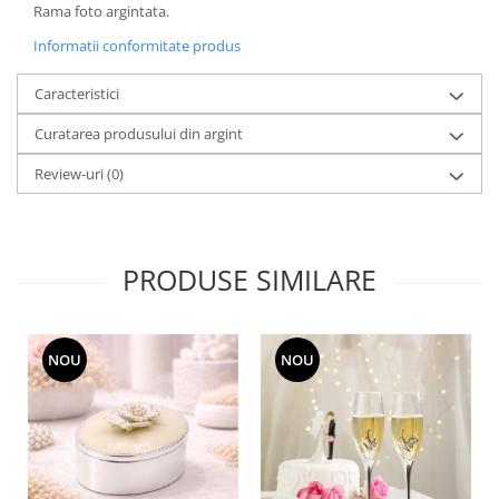
Cote Noire
Rama foto argintata.
ARRIS
Informatii conformitate produs
CELESTIAL PLATINUM
CORNUCOPIA
Caracteristici
INTAGLIO
Curatarea produsului din argint
JASPER CONRAN GOLD
RENAISSANCE GOLD
Review-uri
(0)
ANTHEMION BLUE
BUTTERFLY BLOOM
OLD COUNTRY ROSES
PRODUSE SIMILARE
PASHMINA
SIGNET PLATINUM
CELESTIAL GOLD
NOU
NOU
NATURE
CHINOISERIE WHITE
JASPER CONRAN WHITE
GILDED MUSE
WONDERLUST