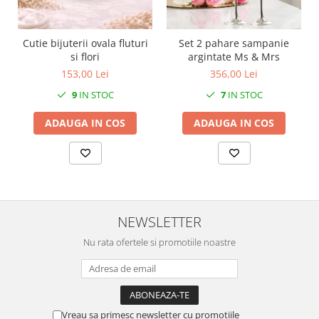
MORRIS&AMP;CO
KINGSLEY
Cutie bijuterii ovala fluturi
Set 2 pahare sampanie
SERENDIPITY GOLD
si flori
argintate Ms & Mrs
SERENDIPITY PLATINUM
153,00 Lei
356,00 Lei
CHELSEA
9
IN STOC
7
IN STOC
MEDICEA
CELESTIAL
ADAUGA IN COS
ADAUGA IN COS
PATCHWORK WILLOW
BLUE LILY
HIBISCUS
SWAN
FLORENTINE TURQUOISE
NEWSLETTER
ANTHEMION GREY
Nu rata ofertele si promotiile noastre
ORCHARD
CREATURES OF CURIOSITY
JARDIN
RENAISSANCE RED
Vreau sa primesc newsletter cu promotiile