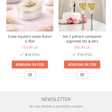
SERENDIPITY WHITE
FLOWER FESTIVAL BLUE
FLOWER FESTIVAL RED
LOVE BIRDS
CHIQUE VERDE
CHIQUE ROZ
Cutie bijuterii ovala fluturi
Set 2 pahare sampanie
CHIQUE STRIPES VERDE
si flori
argintate Ms & Mrs
153,00 Lei
356,00 Lei
Renaissance Grey
Royal White
9
IN STOC
7
IN STOC
CHIQUE STRIPES GALBEN
ADAUGA IN COS
ADAUGA IN COS
CHIQUE GALBEN
NEWSLETTER
Nu rata ofertele si promotiile noastre