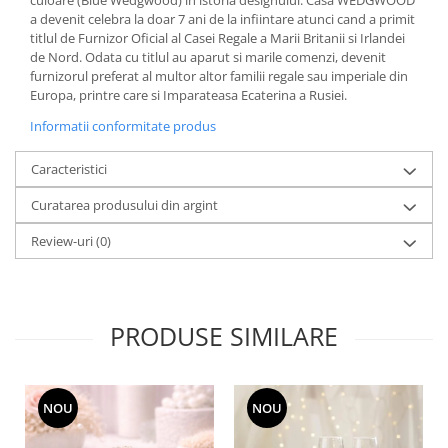
culoare (Blue Wedgwood) in istoria designului. Casa WEDGWOOD
MORRIS&AMP;CO
a devenit celebra la doar 7 ani de la infiintare atunci cand a primit
titlul de Furnizor Oficial al Casei Regale a Marii Britanii si Irlandei
KINGSLEY
de Nord. Odata cu titlul au aparut si marile comenzi, devenit
SERENDIPITY GOLD
furnizorul preferat al multor altor familii regale sau imperiale din
SERENDIPITY PLATINUM
Europa, printre care si Imparateasa Ecaterina a Rusiei.
CHELSEA
Informatii conformitate produs
MEDICEA
Caracteristici
CELESTIAL
PATCHWORK WILLOW
Curatarea produsului din argint
BLUE LILY
Review-uri
(0)
HIBISCUS
SWAN
FLORENTINE TURQUOISE
ANTHEMION GREY
PRODUSE SIMILARE
ORCHARD
CREATURES OF CURIOSITY
JARDIN
NOU
NOU
RENAISSANCE RED