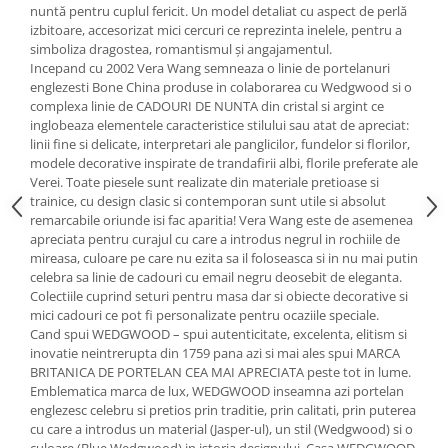
Cote Noire
nuntă pentru cuplul fericit. Un model detaliat cu aspect de perlă
ARRIS
izbitoare, accesorizat mici cercuri ce reprezinta inelele, pentru a
CELESTIAL PLATINUM
simboliza dragostea, romantismul și angajamentul.
Incepand cu 2002 Vera Wang semneaza o linie de portelanuri
CORNUCOPIA
englezesti Bone China produse in colaborarea cu Wedgwood si o
INTAGLIO
complexa linie de CADOURI DE NUNTA din cristal si argint ce
JASPER CONRAN GOLD
inglobeaza elementele caracteristice stilului sau atat de apreciat:
linii fine si delicate, interpretari ale panglicilor, fundelor si florilor,
RENAISSANCE GOLD
modele decorative inspirate de trandafirii albi, florile preferate ale
ANTHEMION BLUE
Verei. Toate piesele sunt realizate din materiale pretioase si
trainice, cu design clasic si contemporan sunt utile si absolut
BUTTERFLY BLOOM
remarcabile oriunde isi fac aparitia! Vera Wang este de asemenea
OLD COUNTRY ROSES
apreciata pentru curajul cu care a introdus negrul in rochiile de
PASHMINA
mireasa, culoare pe care nu ezita sa il foloseasca si in nu mai putin
celebra sa linie de cadouri cu email negru deosebit de eleganta.
SIGNET PLATINUM
Colectiile cuprind seturi pentru masa dar si obiecte decorative si
CELESTIAL GOLD
mici cadouri ce pot fi personalizate pentru ocaziile speciale.
NATURE
Cand spui WEDGWOOD – spui autenticitate, excelenta, elitism si
inovatie neintrerupta din 1759 pana azi si mai ales spui MARCA
CHINOISERIE WHITE
BRITANICA DE PORTELAN CEA MAI APRECIATA peste tot in lume.
JASPER CONRAN WHITE
Emblematica marca de lux, WEDGWOOD inseamna azi portelan
GILDED MUSE
englezesc celebru si pretios prin traditie, prin calitati, prin puterea
cu care a introdus un material (Jasper-ul), un stil (Wedgwood) si o
WONDERLUST