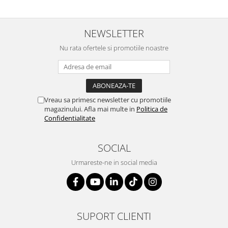
SERENDIPITY WHITE
FLOWER FESTIVAL BLUE
FLOWER FESTIVAL RED
NEWSLETTER
LOVE BIRDS
Nu rata ofertele si promotiile noastre
CHIQUE VERDE
CHIQUE ROZ
CHIQUE STRIPES VERDE
Renaissance Grey
Vreau sa primesc newsletter cu promotiile
magazinului. Afla mai multe in
Politica de
Royal White
Confidentialitate
CHIQUE STRIPES GALBEN
CHIQUE GALBEN
SOCIAL
Urmareste-ne in social media
SUPORT CLIENTI