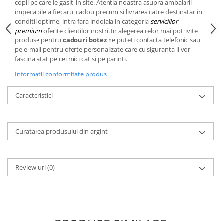
Cote Noire
copii pe care le gasiti in site. Atentia noastra asupra ambalarii
ARRIS
impecabile a fiecarui cadou precum si livrarea catre destinatar in
conditii optime, intra fara indoiala in categoria
serviciilor
CELESTIAL PLATINUM
premium
oferite clientilor nostri. In alegerea celor mai potrivite
CORNUCOPIA
produse pentru
cadouri botez
ne puteti contacta telefonic sau
INTAGLIO
pe e-mail pentru oferte personalizate care cu siguranta ii vor
fascina atat pe cei mici cat si pe parinti.
JASPER CONRAN GOLD
RENAISSANCE GOLD
Informatii conformitate produs
ANTHEMION BLUE
Caracteristici
BUTTERFLY BLOOM
OLD COUNTRY ROSES
PASHMINA
Curatarea produsului din argint
SIGNET PLATINUM
CELESTIAL GOLD
NATURE
Review-uri
(0)
CHINOISERIE WHITE
JASPER CONRAN WHITE
GILDED MUSE
WONDERLUST