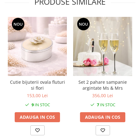
PRODUSE SIMILARE
MORRIS&AMP;CO
KINGSLEY
SERENDIPITY GOLD
NOU
NOU
SERENDIPITY PLATINUM
CHELSEA
MEDICEA
CELESTIAL
PATCHWORK WILLOW
BLUE LILY
HIBISCUS
Cutie bijuterii ovala fluturi
Set 2 pahare sampanie
SWAN
si flori
argintate Ms & Mrs
FLORENTINE TURQUOISE
153,00 Lei
356,00 Lei
ANTHEMION GREY
9
IN STOC
7
IN STOC
ORCHARD
ADAUGA IN COS
ADAUGA IN COS
CREATURES OF CURIOSITY
JARDIN
RENAISSANCE RED