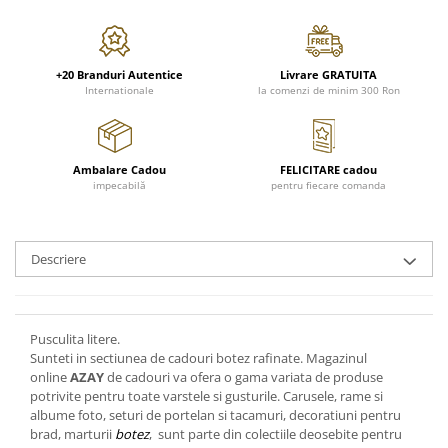
FRAPIERE
GEORGIA
LUCREZIA
VESTA
PAHARE SI ACCESORII
SAMOA
ELISA
CORPORATE
SET PENTRU BĂUTURI
PIVOINE
TONDO DONI
FLOWER
+20 Branduri Autentice
Livrare GRATUITA
TĂVI SI ACCESORII
ESMERALDA BLANC, GOLD,
ORPHOS
TABLE
Internationale
la comenzi de minim 300 Ron
PLATINUM
ACCESORII PENTRU FEMEI
CILI
BABY COLLECTION
CHARDONS GOLD, PLATINUM
SFEȘNICE
GIULIA
ROSE
HEMISPHERE
RAME SI ALBUME FOTO
NETTARE DI VINO
LOVE KNOTS SILVER
Ambalare Cadou
FELICITARE cadou
KHAZARD OR &AMP; PLATINE
impecabilă
pentru fiecare comanda
CARAFE
NOTTE DI STELLE
WITH LOVE SILVER
JASPER CONRAN PLATINUM
FRUCTIERE ARGINTATE
PLINIO
WITH LOVE BLACK
CHINOISERIE GREEN
ACCESORII PENTRU BĂRBAȚI
YOUNG
WITH LOVE WHITE
Descriere
100 YEARS
ACCESORII PENTRU BIROU
VIP
INFINITY
BLANC SUR BLANC
BOLURI DECO
PIUME
WISH
GROSGRAIN
AROME DE INTERIOR
AURIS
LOVE KNOTS GOLD
LACE GOLD
Pusculita litere.
TEXTILE
BOTANIC GARDEN
WITH LOVE NOUVEAU
Sunteti in sectiunea de cadouri botez rafinate. Magazinul
LACE PLATINUM
BIJUTERII
STELLA
WITH LOVE GOLD
online
AZAY
de cadouri va ofera o gama variata de produse
EQUESTRIA
ARANJAMENTE FLORALE
potrivite pentru toate varstele si gusturile. Carusele, rame si
albume foto, seturi de portelan si tacamuri, decoratiuni pentru
POLKA BLUE
PERNE
brad, marturii
botez
, sunt parte din colectiile deosebite pentru
CHEEKY PINK