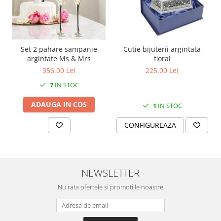
MORRIS&AMP;CO
KINGSLEY
SERENDIPITY GOLD
SERENDIPITY PLATINUM
Set 2 pahare sampanie
Cutie bijuterii argintata
CHELSEA
argintate Ms & Mrs
floral
356,00 Lei
225,00 Lei
MEDICEA
CELESTIAL
7
IN STOC
PATCHWORK WILLOW
ADAUGA IN COS
1
IN STOC
BLUE LILY
HIBISCUS
CONFIGUREAZA
SWAN
FLORENTINE TURQUOISE
ANTHEMION GREY
NEWSLETTER
ORCHARD
CREATURES OF CURIOSITY
Nu rata ofertele si promotiile noastre
JARDIN
RENAISSANCE RED