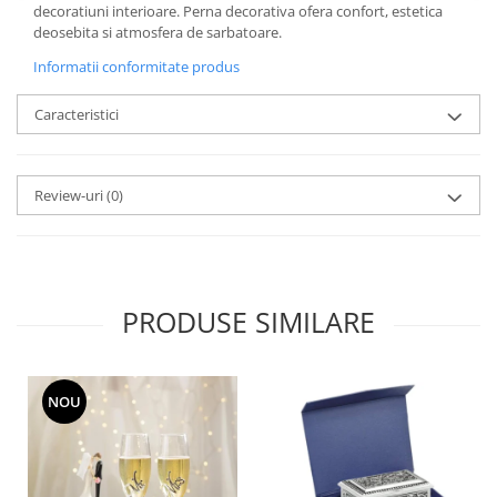
Cote Noire
decoratiuni interioare. Perna decorativa ofera confort, estetica
ARRIS
deosebita si atmosfera de sarbatoare.
CELESTIAL PLATINUM
Informatii conformitate produs
CORNUCOPIA
INTAGLIO
Caracteristici
JASPER CONRAN GOLD
RENAISSANCE GOLD
ANTHEMION BLUE
Review-uri
(0)
BUTTERFLY BLOOM
OLD COUNTRY ROSES
PASHMINA
SIGNET PLATINUM
PRODUSE SIMILARE
CELESTIAL GOLD
NATURE
CHINOISERIE WHITE
NOU
JASPER CONRAN WHITE
GILDED MUSE
WONDERLUST