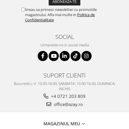
SERENDIPITY WHITE
Vreau sa primesc newsletter cu promotiile
FLOWER FESTIVAL BLUE
magazinului. Afla mai multe in
Politica de
FLOWER FESTIVAL RED
Confidentialitate
LOVE BIRDS
CHIQUE VERDE
SOCIAL
CHIQUE ROZ
Urmareste-ne in social media
CHIQUE STRIPES VERDE
Renaissance Grey
Royal White
CHIQUE STRIPES GALBEN
SUPORT CLIENTI
CHIQUE GALBEN
Bucuresti L-V: 10.00-18.00, SAMBATA: 10.00-16.00, DUMINICA:
INCHIS
+4 0721 203 809
office@azay.ro
MAGAZINUL MEU