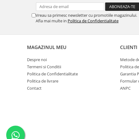
SERENDIPITY WHITE
FLOWER FESTIVAL BLUE
Vreau sa primesc newsletter cu promotiile magazinului.
FLOWER FESTIVAL RED
Afla mai multe in
Politica de Confidentialitate
LOVE BIRDS
CHIQUE VERDE
CHIQUE ROZ
MAGAZINUL MEU
CLIENTI
CHIQUE STRIPES VERDE
Renaissance Grey
Despre noi
Metode de
Termeni si Conditii
Politica d
Royal White
Politica de Confidentialitate
Garantia 
CHIQUE STRIPES GALBEN
Politica de livrare
Formular 
CHIQUE GALBEN
Contact
ANPC