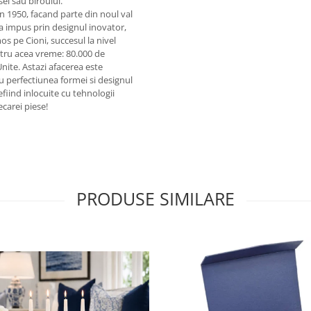
i sau biroului.
in 1950, facand parte din noul val
s-a impus prin designul inovator,
mos pe Cioni, succesul la nivel
tru acea vreme: 80.000 de
nite. Astazi afacerea este
u perfectiunea formei si designul
efiind inlocuite cu tehnologii
carei piese!
PRODUSE SIMILARE