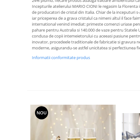
Cote Noire
24% plumb, fiecare produs adauga valoare ambientului case
ARRIS
Incepturile atelierului MARIO CIONI le regasim la Florenta 
de producatori de cristal din Italia. Chiar de la inceputuri 
CELESTIAL PLATINUM
iar priceperea de a grava cristalul ca nimeni altul il face fai
CORNUCOPIA
international venind imediat: primeste comenzi uriase pen
pahare pentru Australia si 140.000 de vaze pentru Statele U
INTAGLIO
condusa de copii intemeietorului cu aceeasi pasiune pentr
JASPER CONRAN GOLD
inovator, procedeele traditionale de fabricatie si gravura n
RENAISSANCE GOLD
moderne, asigurandu-se astfel unicitatea si perfectiunea fie
ANTHEMION BLUE
Informatii conformitate produs
BUTTERFLY BLOOM
OLD COUNTRY ROSES
PASHMINA
SIGNET PLATINUM
CELESTIAL GOLD
NATURE
CHINOISERIE WHITE
NOU
JASPER CONRAN WHITE
GILDED MUSE
WONDERLUST