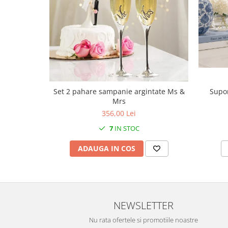
MORRIS&AMP;CO
KINGSLEY
SERENDIPITY GOLD
SERENDIPITY PLATINUM
CHELSEA
MEDICEA
CELESTIAL
Supor
Set 2 pahare sampanie argintate Ms &
PATCHWORK WILLOW
Mrs
BLUE LILY
356,00 Lei
HIBISCUS
7
IN STOC
SWAN
ADAUGA IN COS
FLORENTINE TURQUOISE
ANTHEMION GREY
ORCHARD
CREATURES OF CURIOSITY
NEWSLETTER
JARDIN
RENAISSANCE RED
Nu rata ofertele si promotiile noastre