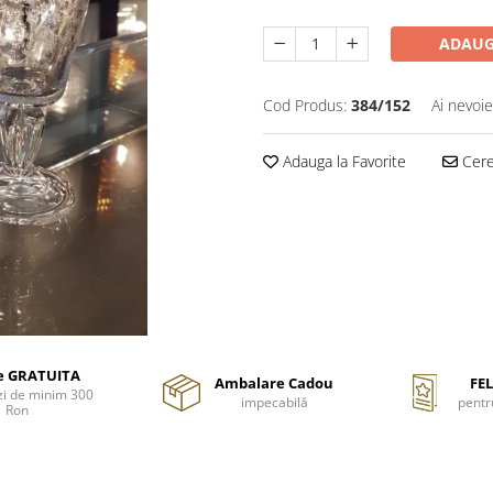
ADAUG
Cod Produs:
384/152
Ai nevoie
Adauga la Favorite
Cere 
re GRATUITA
Ambalare Cadou
FEL
i de minim 300
impecabilă
pentr
Ron