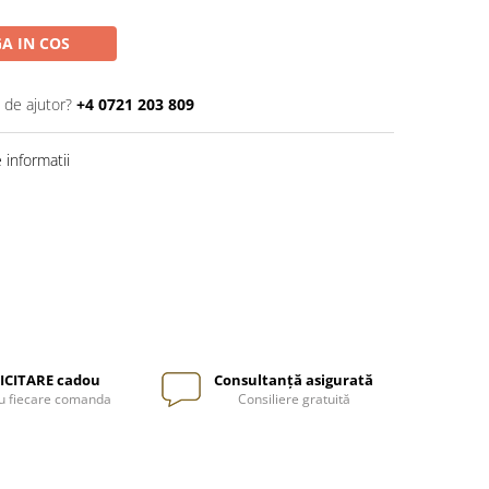
A IN COS
 de ajutor?
+4 0721 203 809
informatii
ICITARE cadou
Consultanță asigurată
u fiecare comanda
Consiliere gratuită