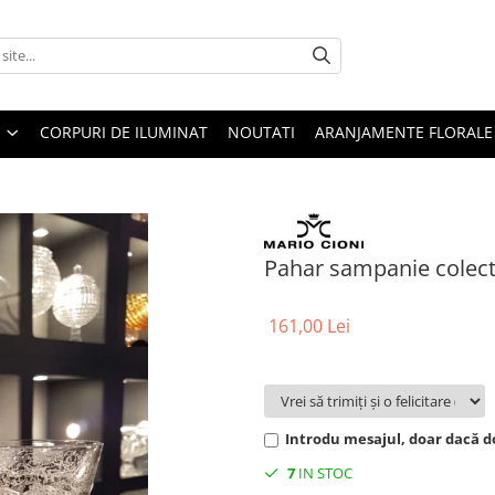
CORPURI DE ILUMINAT
NOUTATI
ARANJAMENTE FLORALE
Pahar sampanie colect
161,00 Lei
Introdu mesajul, doar dacă do
7
IN STOC