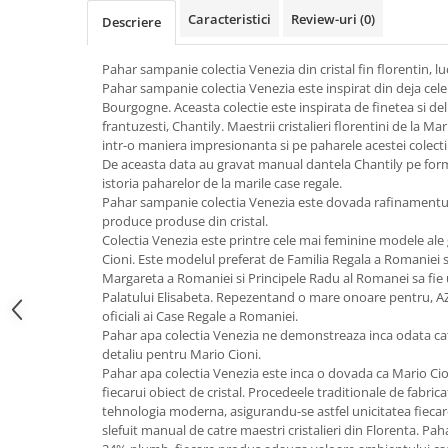
FRAPIERE
GEORGIA
LUCREZIA
VESTA
Caracteristici
Review-uri
(0)
Descriere
PAHARE SI ACCESORII
SAMOA
ELISA
CORPORATE
SET PENTRU BĂUTURI
PIVOINE
TONDO DONI
FLOWER
Pahar sampanie colectia Venezia din cristal fin florentin, l
TĂVI SI ACCESORII
ESMERALDA BLANC, GOLD,
ORPHOS
TABLE
Pahar sampanie colectia Venezia este inspirat din deja celeb
PLATINUM
Bourgogne. Aceasta colectie este inspirata de finetea si del
ACCESORII PENTRU FEMEI
CILI
BABY COLLECTION
frantuzesti, Chantily. Maestrii cristalieri florentini de la M
CHARDONS GOLD, PLATINUM
SFEȘNICE
GIULIA
ROSE
intr-o maniera impresionanta si pe paharele acestei colecti
HEMISPHERE
RAME SI ALBUME FOTO
NETTARE DI VINO
LOVE KNOTS SILVER
De aceasta data au gravat manual dantela Chantily pe forme
KHAZARD OR &AMP; PLATINE
istoria paharelor de la marile case regale.
CARAFE
NOTTE DI STELLE
WITH LOVE SILVER
Pahar sampanie colectia Venezia este dovada rafinamentului
JASPER CONRAN PLATINUM
FRUCTIERE ARGINTATE
PLINIO
WITH LOVE BLACK
produce produse din cristal.
CHINOISERIE GREEN
ACCESORII PENTRU BĂRBAȚI
YOUNG
WITH LOVE WHITE
Colectia Venezia este printre cele mai feminine modele al
Cioni. Este modelul preferat de Familia Regala a Romaniei 
100 YEARS
ACCESORII PENTRU BIROU
VIP
INFINITY
Margareta a Romaniei si Principele Radu al Romanei sa fie ut
BLANC SUR BLANC
BOLURI DECO
PIUME
WISH
Palatului Elisabeta. Repezentand o mare onoare pentru, AZA
GROSGRAIN
oficiali ai Case Regale a Romaniei.
AROME DE INTERIOR
AURIS
LOVE KNOTS GOLD
Pahar apa colectia Venezia ne demonstreaza inca odata cat
LACE GOLD
TEXTILE
BOTANIC GARDEN
WITH LOVE NOUVEAU
detaliu pentru Mario Cioni.
LACE PLATINUM
BIJUTERII
STELLA
WITH LOVE GOLD
Pahar apa colectia Venezia este inca o dovada ca Mario Ci
EQUESTRIA
fiecarui obiect de cristal. Procedeele traditionale de fabrica
ARANJAMENTE FLORALE
tehnologia moderna, asigurandu-se astfel unicitatea fiecare
POLKA BLUE
PERNE
slefuit manual de catre maestri cristalieri din Florenta. Pa
CHEEKY PINK