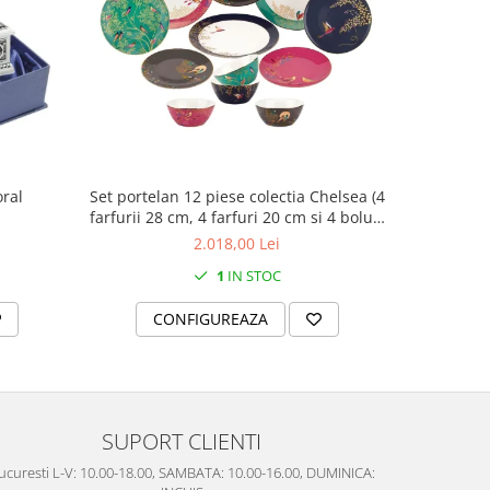
oral
Set portelan 12 piese colectia Chelsea (4
Cutie b
farfurii 28 cm, 4 farfuri 20 cm si 4 boluri
supa 15 cm)
2.018,00 Lei
1
IN STOC
CONFIGUREAZA
C
SUPORT CLIENTI
ucuresti L-V: 10.00-18.00, SAMBATA: 10.00-16.00, DUMINICA: