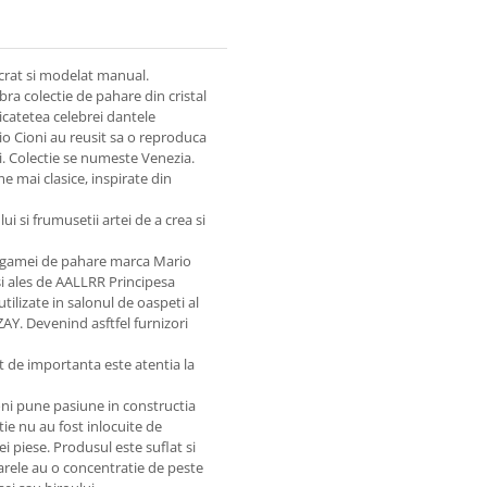
ucrat si modelat manual.
ra colectie de pahare din cristal
icatetea celebrei dantele
ario Cioni au reusit sa o reproduca
i. Colectie se numeste Venezia.
 mai clasice, inspirate din
 si frumusetii artei de a crea si
e gamei de pahare marca Mario
si ales de AALLRR Principesa
ilizate in salonul de oaspeti al
Y. Devenind asftfel furnizori
 de importanta este atentia la
oni pune pasiune in constructia
tie nu au fost inlocuite de
i piese. Produsul este suflat si
harele au o concentratie de peste