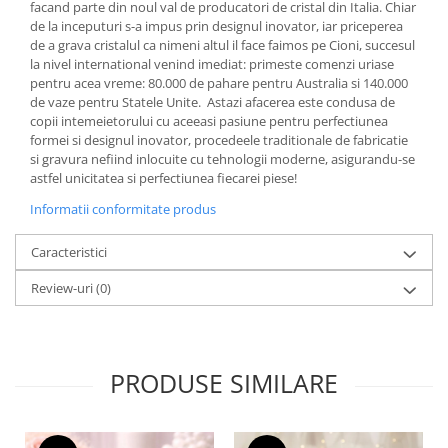
facand parte din noul val de producatori de cristal din Italia. Chiar
SERENDIPITY WHITE
de la inceputuri s-a impus prin designul inovator, iar priceperea
FLOWER FESTIVAL BLUE
de a grava cristalul ca nimeni altul il face faimos pe Cioni, succesul
FLOWER FESTIVAL RED
la nivel international venind imediat: primeste comenzi uriase
pentru acea vreme: 80.000 de pahare pentru Australia si 140.000
LOVE BIRDS
de vaze pentru Statele Unite. Astazi afacerea este condusa de
CHIQUE VERDE
copii intemeietorului cu aceeasi pasiune pentru perfectiunea
CHIQUE ROZ
formei si designul inovator, procedeele traditionale de fabricatie
si gravura nefiind inlocuite cu tehnologii moderne, asigurandu-se
CHIQUE STRIPES VERDE
astfel unicitatea si perfectiunea fiecarei piese!
Renaissance Grey
Informatii conformitate produs
Royal White
CHIQUE STRIPES GALBEN
Caracteristici
CHIQUE GALBEN
Review-uri
(0)
PRODUSE SIMILARE