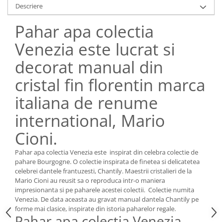
Cote Noire
Descriere
ARRIS
CELESTIAL PLATINUM
Pahar apa colectia
CORNUCOPIA
Venezia este lucrat si
INTAGLIO
decorat manual din
JASPER CONRAN GOLD
RENAISSANCE GOLD
cristal fin florentin marca
ANTHEMION BLUE
italiana de renume
BUTTERFLY BLOOM
OLD COUNTRY ROSES
international, Mario
PASHMINA
Cioni.
SIGNET PLATINUM
CELESTIAL GOLD
Pahar apa colectia Venezia este inspirat din celebra colectie de
pahare Bourgogne. O colectie inspirata de finetea si delicatetea
NATURE
celebrei dantele frantuzesti, Chantily. Maestrii cristalieri de la
CHINOISERIE WHITE
Mario Cioni au reusit sa o reproduca intr-o maniera
impresionanta si pe paharele acestei colectii. Colectie numita
JASPER CONRAN WHITE
Venezia. De data aceasta au gravat manual dantela Chantily pe
GILDED MUSE
forme mai clasice, inspirate din istoria paharelor regale.
Pahar apa colectia Venezia
WONDERLUST