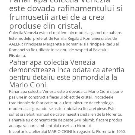
MORRIS&AMP;CO
este dovada rafinamentului si
KINGSLEY
frumusetii artei de a crea
SERENDIPITY GOLD
produse din cristal.
SERENDIPITY PLATINUM
Colectia Venezia este cel mai feminin model al gamei de pahare.
CHELSEA
Este modelul preferat de Familia Regala a Romaniei si ales de
MEDICEA
AALLRR Principesa Margareta a Romaniei si Principele Radu al
Romanei sa fie utilizate in salonul de oaspeti al Palatului
CELESTIAL
Elisabeta.
PATCHWORK WILLOW
Pahar apa colectia Venezia
BLUE LILY
demonstreaza inca odata ca atentia
HIBISCUS
pentru detaliu este primordiala la
Mario Cioni.
SWAN
FLORENTINE TURQUOISE
Pahar apa colectia Venezia este o dovada ca Mario Cioni si pune
pasiune in constructia fiecarui obiect de cristal. Procedeele
ANTHEMION GREY
traditionale de fabricatie nu au fost inlocuite de tehnologia
ORCHARD
moderna, asigurandu-se astfel unicitatea fiecarei piese. Este
CREATURES OF CURIOSITY
suflat si slefuit manual de catre maestri cristalieri de la Florenta.
Paharele au o concentratie de peste 24% plumb, fiecare produs
JARDIN
adauga valoare ambientului casei sau biroului.
RENAISSANCE RED
Incepturile atelierului MARIO CIONI le regasim la Florenta in 1950,