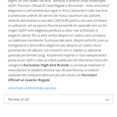
argint un mic obiect de arta, admirat si pretuit timp indelungat.
MORRIS&AMP;CO
AZAY- Furnizor Oficial Al Casei Regale a Romaniei – este sinonimul
KINGSLEY
elegantei si rafinamentului regal in Arta Cadourilor! Cele mai fine
si pretioase colectii de servicii de masa, tacamuri sau pahare,
SERENDIPITY GOLD
obiecte decorative si mai ales CADOURI pentru cei care conteaza
SERENDIPITY PLATINUM
cu adevarat, vin sa spuna fiecare povestile lor speciale intr-un loc
magic! AZAY este alegerea perfecta a celor mai sofisticati si
CHELSEA
exigenti clienti: fie ca este vorba despre un cadou care urmeaza
MEDICEA
sa celebreze momente frumoase ale vietii, despre achizitii care sa
CELESTIAL
intregeasca o atmosfera eleganta sau despre un cadou facut
partenerilor de afaceri, noi investim intr-o relatie cu adevarat
PATCHWORK WILLOW
speciala pe termen lung. Acoperind inspirat o nisa neexploatata
BLUE LILY
pana acum AZAY a ales sa ofere publicului din Romania marci din
HIBISCUS
categoria
Exclusive/ High-End Brands
cu produse realizate in
manufacturi si ateliere istorice sau de patrimoniu si colectii
SWAN
realizate de companii detinatoare ale titlului de
Furnizori
FLORENTINE TURQUOISE
Oficiali ai Caselor Regale.
ANTHEMION GREY
Informatii conformitate produs
ORCHARD
CREATURES OF CURIOSITY
Review-uri
(0)
JARDIN
RENAISSANCE RED