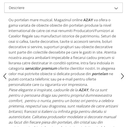
Cote Noire
ARRIS
Descriere
CELESTIAL PLATINUM
Ou portelan mare muzical. Magazinul online
AZAY
va ofera o
CORNUCOPIA
gama variata de obiecte obiecte din portelan produse la nivel
INTAGLIO
international de catre cei mai renumiti Producatori/Furnizori ai
JASPER CONRAN GOLD
Caselor Regale sau manufacturi istorice de patrimoniu. Seturi de
ceai si cafea, tavite decorative, tavite si accesorii servire, boluri
RENAISSANCE GOLD
decorative si servire, suporturi prajituri sau obiecte decorative
ANTHEMION BLUE
sunt parte din colectiile deosebite pe care le gasiti in site. Atentia
BUTTERFLY BLOOM
noastra asupra ambalarii impecabile a fiecarui cadou precum si
livrarea catre destinatar in conditii optime, intra fara indoiala in
OLD COUNTRY ROSES
categoria
serviciilor premium
oferite clientilor nostri. In alegerea
PASHMINA
celor mai potrivite obiecte si delicate produse din
portelan
ne
puteti contacta telefonic sau pe e-mail pentru oferte
SIGNET PLATINUM
personalizate care cu siguranta vor impresiona.
CELESTIAL GOLD
Piese elegante si inspirate, cadourile de la
AZAY
, fie ca sunt
NATURE
pentru o persoana draga sau pentru propriul dumneavoastra
comfort, pentru o nunta, pentru un botez ori pentru a celebra
CHINOISERIE WHITE
prietenia, respectul sau dragostea, sunt realizate de catre artizani
JASPER CONRAN WHITE
britanici, francezi si italieni cu infinita grija pentru detaliu si
GILDED MUSE
autenticitate. Calitatea produselor modelate si decorate manual
au facut din fiecare piesa din portelan, din cristal sau din
WONDERLUST