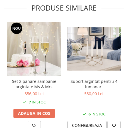
SERENDIPITY WHITE
PRODUSE SIMILARE
FLOWER FESTIVAL BLUE
FLOWER FESTIVAL RED
LOVE BIRDS
NOU
CHIQUE VERDE
CHIQUE ROZ
CHIQUE STRIPES VERDE
Renaissance Grey
Royal White
CHIQUE STRIPES GALBEN
CHIQUE GALBEN
Set 2 pahare sampanie
Suport argintat pentru 4
argintate Ms & Mrs
lumanari
356,00 Lei
530,00 Lei
7
IN STOC
ADAUGA IN COS
6
IN STOC
CONFIGUREAZA