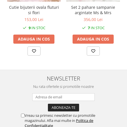
SERENDIPITY WHITE
Cutie bijuterii ovala fluturi
Set 2 pahare sampanie
FLOWER FESTIVAL BLUE
si flori
argintate Ms & Mrs
FLOWER FESTIVAL RED
153,00 Lei
356,00 Lei
LOVE BIRDS
9
IN STOC
7
IN STOC
CHIQUE VERDE
ADAUGA IN COS
ADAUGA IN COS
CHIQUE ROZ
CHIQUE STRIPES VERDE
Renaissance Grey
Royal White
CHIQUE STRIPES GALBEN
CHIQUE GALBEN
NEWSLETTER
Nu rata ofertele si promotiile noastre
Vreau sa primesc newsletter cu promotiile
magazinului. Afla mai multe in
Politica de
Confidentialitate