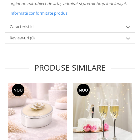
argint un mic obiect de arta, admirat si pretuit timp indelungat.
MORRIS&AMP;CO
KINGSLEY
Informatii conformitate produs
SERENDIPITY GOLD
Caracteristici
SERENDIPITY PLATINUM
CHELSEA
Review-uri
(0)
MEDICEA
CELESTIAL
PATCHWORK WILLOW
PRODUSE SIMILARE
BLUE LILY
HIBISCUS
SWAN
NOU
NOU
FLORENTINE TURQUOISE
ANTHEMION GREY
ORCHARD
CREATURES OF CURIOSITY
JARDIN
RENAISSANCE RED