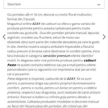
Cote Noire
Descriere
ARRIS
CELESTIAL PLATINUM
Ou portelan alb H 18 cm, decorat cu motiv floral multicolor,
CORNUCOPIA
format din 2 bucati.
INTAGLIO
Magazinul online
AZAY
de cadouri va ofera o gama variata de
produse potrivite pentru aceasta sarbatoare pentru toate
JASPER CONRAN GOLD
varstele sau gusturile
. Oua din portelan pictate manual, iepurasi
RENAISSANCE GOLD
argintati, cosulete sau fructiere, seturi de masa sau
obiectele
deco
sunt parte din colectiile deosebite pe care le gasiti
ANTHEMION BLUE
in site. Atentia noastra asupra ambalarii impecabile a fiecarui
BUTTERFLY BLOOM
cadou precum si livrarea catre destinatar in conditii optime, intra
OLD COUNTRY ROSES
fara indoiala in categoria
serviciilor premium
oferite clientilor
nostri. In alegerea celor mai potrivite produse pentru
cadouri
PASHMINA
Paste
ne puteti contacta telefonic sau pe e-mail pentru oferte
SIGNET PLATINUM
personalizate care cu siguranta vor impresiona atat pe cei mici
CELESTIAL GOLD
cat si pe parinti.
Piese elegante si inspirate, cadourile de la
AZAY
, fie ca sunt
NATURE
pentru o persoana draga sau pentru propriul dumneavoastra
CHINOISERIE WHITE
comfort, pentru o nunta, pentru un botez ori pentru a celebra
prietenia, respectul sau dragostea, sunt realizate de catre artizani
JASPER CONRAN WHITE
britanici, francezi si italieni cu infinita grija pentru detaliu si
GILDED MUSE
autenticitate. Calitatea produselor modelate si decorate manual
WONDERLUST
au facut din fiecare piesa din portelan, din cristal sau din