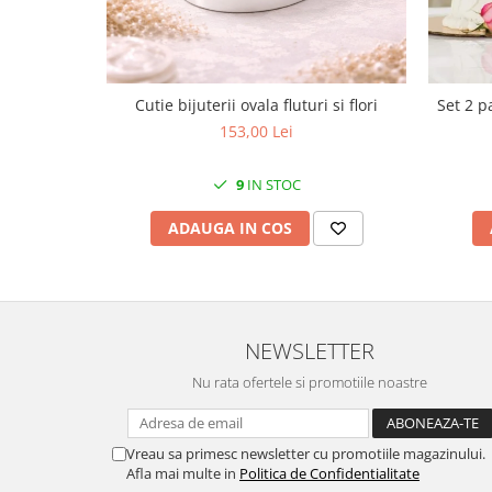
MORRIS&AMP;CO
KINGSLEY
SERENDIPITY GOLD
SERENDIPITY PLATINUM
Cutie bijuterii ovala fluturi si flori
Set 2 p
CHELSEA
153,00 Lei
MEDICEA
9
IN STOC
CELESTIAL
PATCHWORK WILLOW
ADAUGA IN COS
BLUE LILY
HIBISCUS
SWAN
FLORENTINE TURQUOISE
NEWSLETTER
ANTHEMION GREY
Nu rata ofertele si promotiile noastre
ORCHARD
CREATURES OF CURIOSITY
JARDIN
Vreau sa primesc newsletter cu promotiile magazinului.
RENAISSANCE RED
Afla mai multe in
Politica de Confidentialitate