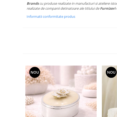
Cote Noire
Brands
cu produse realizate in manufacturi si ateliere istor
ARRIS
realizate de companii detinatoare ale titlului de
Furnizori 
CELESTIAL PLATINUM
Informatii conformitate produs
CORNUCOPIA
INTAGLIO
JASPER CONRAN GOLD
RENAISSANCE GOLD
ANTHEMION BLUE
BUTTERFLY BLOOM
OLD COUNTRY ROSES
PASHMINA
NOU
NOU
SIGNET PLATINUM
CELESTIAL GOLD
NATURE
CHINOISERIE WHITE
JASPER CONRAN WHITE
GILDED MUSE
WONDERLUST