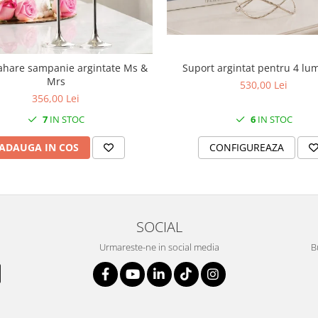
Suport argintat pentru 4 lu
ahare sampanie argintate Ms &
Mrs
530,00 Lei
356,00 Lei
6
IN STOC
7
IN STOC
CONFIGUREAZA
ADAUGA IN COS
SOCIAL
Urmareste-ne in social media
B