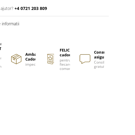
 ajutor?
+4 0721 203 809
informatii
are
TUITA
FELICITARE
Consultanță
Ambalare
cadou
asigurată
nzi
Cadou
pentru
Consiliere
impecabilă
fiecare
m
gratuită
comanda