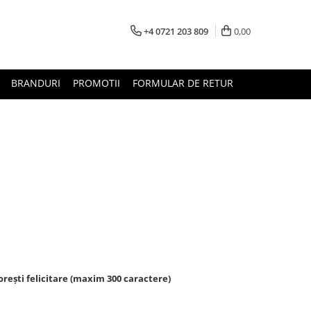
+4 0721 203 809
0,00
BRANDURI
PROMOTII
FORMULAR DE RETUR
rești felicitare (maxim 300 caractere)