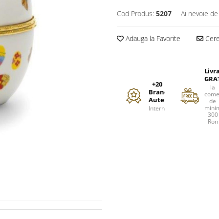
Cod Produs:
5207
Ai nevoie de
Adauga la Favorite
Cere 
Livr
GRA
+20
la
Branduri
come
Autentice
de
mini
Internationale
300
Ron