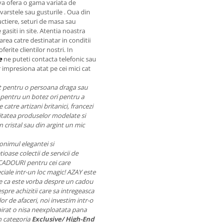
va ofera o gama variata de
varstele sau gusturile
. Oua din
uctiere, seturi de masa sau
 gasiti in site. Atentia noastra
rea catre destinatar in conditii
oferite clientilor nostri. In
e
ne puteti contacta telefonic sau
 impresiona atat pe cei mici cat
nt pentru o persoana draga sau
pentru un botez ori pentru a
catre artizani britanici, francezi
Calitatea produselor modelate si
 cristal sau din argint un mic
onimul elegantei si
ioase colectii de servicii de
 CADOURI pentru cei care
ciale intr-un loc magic! AZAY este
 fie ca este vorba despre un cadou
pre achizitii care sa intregeasca
r de afaceri, noi investim intr-o
pirat o nisa neexploatata pana
n categoria
Exclusive/ High-End