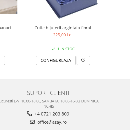
manari
Cutie bijuterii argintata floral
Set portela
farfurii 28
225,00 Lei
1
IN STOC
CONFIGUREAZA
C
SUPORT CLIENTI
ucuresti L-V: 10.00-18.00, SAMBATA: 10.00-16.00, DUMINICA:
INCHIS
+4 0721 203 809
office@azay.ro