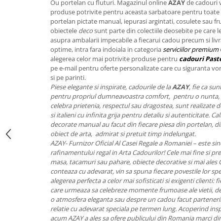
Ou portelan cu fluturi. Magazinul online
AZAY
de cadouri 
FRAPIERE
GEORGIA
LUCREZIA
VESTA
produse potrivite pentru aceasta sarbatoare pentru toate 
PAHARE SI ACCESORII
SAMOA
ELISA
CORPORATE
portelan pictate manual, iepurasi argintati, cosulete sau fr
SET PENTRU BĂUTURI
PIVOINE
TONDO DONI
FLOWER
obiectele
deco
sunt parte din colectiile deosebite pe care le
asupra ambalarii impecabile a fiecarui cadou precum si livra
TĂVI SI ACCESORII
ESMERALDA BLANC, GOLD,
ORPHOS
TABLE
optime, intra fara indoiala in categoria
serviciilor premium
PLATINUM
ACCESORII PENTRU FEMEI
CILI
BABY COLLECTION
alegerea celor mai potrivite produse pentru
cadouri Past
CHARDONS GOLD, PLATINUM
SFEȘNICE
GIULIA
ROSE
pe e-mail pentru oferte personalizate care cu siguranta vor
HEMISPHERE
si pe parinti.
RAME SI ALBUME FOTO
NETTARE DI VINO
LOVE KNOTS SILVER
Piese elegante si inspirate, cadourile de la
AZAY
, fie ca su
KHAZARD OR &AMP; PLATINE
CARAFE
NOTTE DI STELLE
WITH LOVE SILVER
pentru propriul dumneavoastra comfort, pentru o nunta, 
JASPER CONRAN PLATINUM
FRUCTIERE ARGINTATE
PLINIO
WITH LOVE BLACK
celebra prietenia, respectul sau dragostea, sunt realizate de 
si italieni cu infinita grija pentru detaliu si autenticitate. 
CHINOISERIE GREEN
ACCESORII PENTRU BĂRBAȚI
YOUNG
WITH LOVE WHITE
decorate manual au facut din fiecare piesa din portelan, din
100 YEARS
ACCESORII PENTRU BIROU
VIP
INFINITY
obiect de arta, admirat si pretuit timp indelungat.
BLANC SUR BLANC
AZAY- Furnizor Oficial Al Casei Regale a Romaniei – este sin
BOLURI DECO
PIUME
WISH
rafinamentului regal in Arta Cadourilor! Cele mai fine si pret
GROSGRAIN
AROME DE INTERIOR
AURIS
LOVE KNOTS GOLD
masa, tacamuri sau pahare, obiecte decorative si mai ales
LACE GOLD
TEXTILE
BOTANIC GARDEN
WITH LOVE NOUVEAU
conteaza cu adevarat, vin sa spuna fiecare povestile lor spe
LACE PLATINUM
alegerea perfecta a celor mai sofisticati si exigenti clienti:
BIJUTERII
STELLA
WITH LOVE GOLD
care urmeaza sa celebreze momente frumoase ale vietii, des
EQUESTRIA
ARANJAMENTE FLORALE
o atmosfera eleganta sau despre un cadou facut partenerilo
POLKA BLUE
PERNE
relatie cu adevarat speciala pe termen lung. Acoperind ins
CHEEKY PINK
acum AZAY a ales sa ofere publicului din Romania marci di