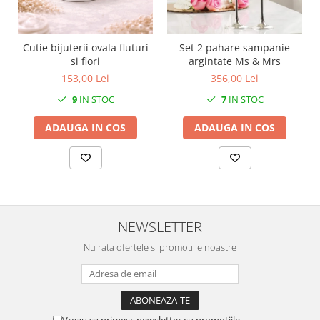
SERENDIPITY WHITE
FLOWER FESTIVAL BLUE
FLOWER FESTIVAL RED
Cutie bijuterii ovala fluturi
Set 2 pahare sampanie
si flori
argintate Ms & Mrs
LOVE BIRDS
153,00 Lei
356,00 Lei
CHIQUE VERDE
CHIQUE ROZ
9
IN STOC
7
IN STOC
CHIQUE STRIPES VERDE
ADAUGA IN COS
ADAUGA IN COS
Renaissance Grey
Royal White
CHIQUE STRIPES GALBEN
CHIQUE GALBEN
NEWSLETTER
Nu rata ofertele si promotiile noastre
Vreau sa primesc newsletter cu promotiile