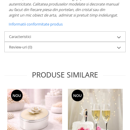
autenticitate. Calitatea produselor modelate si decorate manual
MORRIS&AMP;CO
au facut din fiecare piesa din portelan, din cristal sau din
KINGSLEY
argint un mic obiect de arta, admirat si pretuit timp indelungat.
SERENDIPITY GOLD
Informatii conformitate produs
SERENDIPITY PLATINUM
CHELSEA
Caracteristici
MEDICEA
Review-uri
(0)
CELESTIAL
PATCHWORK WILLOW
BLUE LILY
HIBISCUS
PRODUSE SIMILARE
SWAN
FLORENTINE TURQUOISE
ANTHEMION GREY
NOU
NOU
ORCHARD
CREATURES OF CURIOSITY
JARDIN
RENAISSANCE RED