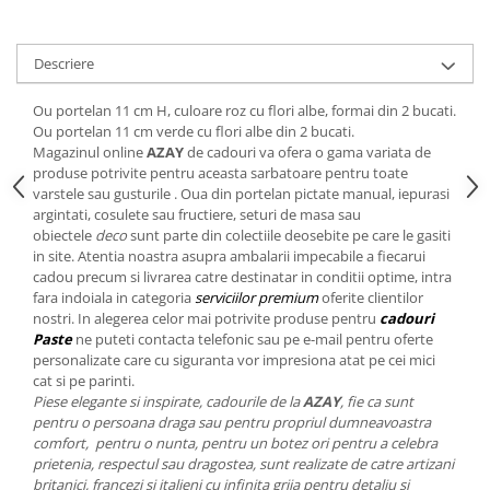
Cote Noire
ARRIS
CELESTIAL PLATINUM
Descriere
CORNUCOPIA
INTAGLIO
Ou portelan 11 cm H, culoare roz cu flori albe, formai din 2 bucati.
Ou portelan 11 cm verde cu flori albe din 2 bucati.
JASPER CONRAN GOLD
Magazinul online
AZAY
de cadouri va ofera o gama variata de
RENAISSANCE GOLD
produse potrivite pentru aceasta sarbatoare pentru toate
ANTHEMION BLUE
varstele sau gusturile
. Oua din portelan pictate manual, iepurasi
argintati, cosulete sau fructiere, seturi de masa sau
BUTTERFLY BLOOM
obiectele
deco
sunt parte din colectiile deosebite pe care le gasiti
OLD COUNTRY ROSES
in site. Atentia noastra asupra ambalarii impecabile a fiecarui
cadou precum si livrarea catre destinatar in conditii optime, intra
PASHMINA
fara indoiala in categoria
serviciilor premium
oferite clientilor
SIGNET PLATINUM
nostri. In alegerea celor mai potrivite produse pentru
cadouri
CELESTIAL GOLD
Paste
ne puteti contacta telefonic sau pe e-mail pentru oferte
personalizate care cu siguranta vor impresiona atat pe cei mici
NATURE
cat si pe parinti.
CHINOISERIE WHITE
Piese elegante si inspirate, cadourile de la
AZAY
, fie ca sunt
JASPER CONRAN WHITE
pentru o persoana draga sau pentru propriul dumneavoastra
comfort, pentru o nunta, pentru un botez ori pentru a celebra
GILDED MUSE
prietenia, respectul sau dragostea, sunt realizate de catre artizani
WONDERLUST
britanici, francezi si italieni cu infinita grija pentru detaliu si