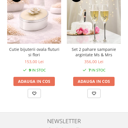
SERENDIPITY WHITE
FLOWER FESTIVAL BLUE
FLOWER FESTIVAL RED
LOVE BIRDS
CHIQUE VERDE
CHIQUE ROZ
CHIQUE STRIPES VERDE
Cutie bijuterii ovala fluturi
Set 2 pahare sampanie
Renaissance Grey
si flori
argintate Ms & Mrs
153,00 Lei
356,00 Lei
Royal White
CHIQUE STRIPES GALBEN
9
IN STOC
7
IN STOC
CHIQUE GALBEN
ADAUGA IN COS
ADAUGA IN COS
NEWSLETTER