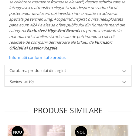
sa celebreze momente frumoase ale vietii, despre achizitii care sa
MORRIS&AMP;CO
intregeasca o atmosfera eleganta sau despre un cadou facut
KINGSLEY
partenerilor de afaceri, noi investim intr-o relatie cu adevarat
speciala pe termen lung. Acoperind inspirat o nisa neexploatata
SERENDIPITY GOLD
pana acum AZAY a ales sa ofere publicului din Romania marci din
SERENDIPITY PLATINUM
categoria
Exclusive/ High-End Brands
cu produse realizate in
CHELSEA
manufacturi si ateliere istorice sau de patrimoniu si colectii
realizate de companii detinatoare ale titlului de
Furnizori
MEDICEA
Oficiali ai Caselor Regale.
CELESTIAL
Informatii conformitate produs
PATCHWORK WILLOW
BLUE LILY
Curatarea produsului din argint
HIBISCUS
Review-uri
(0)
SWAN
FLORENTINE TURQUOISE
ANTHEMION GREY
ORCHARD
PRODUSE SIMILARE
CREATURES OF CURIOSITY
JARDIN
RENAISSANCE RED
NOU
NOU