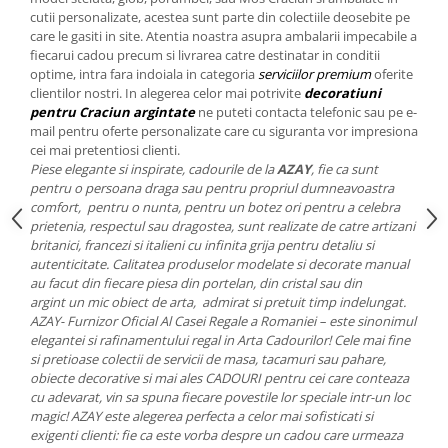
Cote Noire
cutii personalizate, acestea sunt parte din colectiile deosebite pe
ARRIS
care le gasiti in site. Atentia noastra asupra ambalarii impecabile a
CELESTIAL PLATINUM
fiecarui cadou precum si livrarea catre destinatar in conditii
CORNUCOPIA
optime, intra fara indoiala in categoria
serviciilor premium
oferite
clientilor nostri. In alegerea celor mai potrivite
decoratiuni
INTAGLIO
pentru Craciun argintate
ne puteti contacta telefonic sau pe e-
JASPER CONRAN GOLD
mail pentru oferte personalizate care cu siguranta vor impresiona
cei mai pretentiosi clienti.
RENAISSANCE GOLD
Piese elegante si inspirate, cadourile de la
AZAY
, fie ca sunt
ANTHEMION BLUE
pentru o persoana draga sau pentru propriul dumneavoastra
BUTTERFLY BLOOM
comfort, pentru o nunta, pentru un botez ori pentru a celebra
prietenia, respectul sau dragostea, sunt realizate de catre artizani
OLD COUNTRY ROSES
britanici, francezi si italieni cu infinita grija pentru detaliu si
PASHMINA
autenticitate. Calitatea produselor modelate si decorate manual
SIGNET PLATINUM
au facut din fiecare piesa din portelan, din cristal sau din
argint un mic obiect de arta, admirat si pretuit timp indelungat.
CELESTIAL GOLD
AZAY- Furnizor Oficial Al Casei Regale a Romaniei – este sinonimul
NATURE
elegantei si rafinamentului regal in Arta Cadourilor! Cele mai fine
CHINOISERIE WHITE
si pretioase colectii de servicii de masa, tacamuri sau pahare,
obiecte decorative si mai ales CADOURI pentru cei care conteaza
JASPER CONRAN WHITE
cu adevarat, vin sa spuna fiecare povestile lor speciale intr-un loc
GILDED MUSE
magic! AZAY este alegerea perfecta a celor mai sofisticati si
exigenti clienti: fie ca este vorba despre un cadou care urmeaza
WONDERLUST