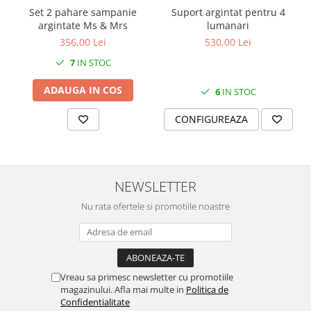
SERENDIPITY WHITE
Set 2 pahare sampanie
Suport argintat pentru 4
FLOWER FESTIVAL BLUE
argintate Ms & Mrs
lumanari
356,00 Lei
530,00 Lei
FLOWER FESTIVAL RED
LOVE BIRDS
7
IN STOC
CHIQUE VERDE
ADAUGA IN COS
6
IN STOC
CHIQUE ROZ
CHIQUE STRIPES VERDE
CONFIGUREAZA
Renaissance Grey
Royal White
CHIQUE STRIPES GALBEN
NEWSLETTER
CHIQUE GALBEN
Nu rata ofertele si promotiile noastre
Vreau sa primesc newsletter cu promotiile
magazinului. Afla mai multe in
Politica de
Confidentialitate