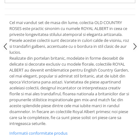
Cote Noire
ARRIS
CELESTIAL PLATINUM
Cel mai vandut set de masa din lume, colectia OLD COUNTRY
CORNUCOPIA
ROSES este practic sinonim cu numele ROYAL ALBERT in ceea ce
INTAGLIO
priveste longevitatea stilului atemporal si eleganta artizanala.
JASPER CONRAN GOLD
Piesele acestei colectii sunt decorate in culori calde de visiniu, roz
si trandafiri galbeni, accentuate cu o bordura in stil clasic de aur
RENAISSANCE GOLD
lucios.
ANTHEMION BLUE
Realizate din portelan britanic, modelate in forme deosebit de
BUTTERFLY BLOOM
delicate si decorate exclusiv cu modele florale, colectiile ROYAL
ALBERT au devenit emblematice pentru English Country Garden,
OLD COUNTRY ROSES
cel mai elegant, popular si admirat stil britanic, atat de iubit din
PASHMINA
epoca Victoriana pana astazi. Varietatea de piese apartinand
SIGNET PLATINUM
aceleiasi colectii, designul incantator ce interpreteaza creativ
florile si mai ales trandafirul, floarea nationala a britanicilor dar si
CELESTIAL GOLD
propunerile stilistice inspirationale gen mix-and match fac din
NATURE
aceste splendide piese dintre cele mai iubite marci in randul
doamnelor. In fiecare an colectiile Royal Albert primesc noi piese
CHINOISERIE WHITE
care sa le completeze, fie ca sunt piese solist ori piese care sa
JASPER CONRAN WHITE
intregeasca seturile.
GILDED MUSE
Informatii conformitate produs
WONDERLUST