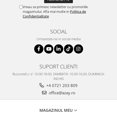
SERENDIPITY WHITE
Vreau sa primesc newsletter cu promotiile
FLOWER FESTIVAL BLUE
magazinului. Afla mai multe in
Politica de
FLOWER FESTIVAL RED
Confidentialitate
LOVE BIRDS
CHIQUE VERDE
SOCIAL
CHIQUE ROZ
Urmareste-ne in social media
CHIQUE STRIPES VERDE
Renaissance Grey
Royal White
CHIQUE STRIPES GALBEN
SUPORT CLIENTI
CHIQUE GALBEN
Bucuresti L-V: 10.00-18.00, SAMBATA: 10.00-16.00, DUMINICA:
INCHIS
+4 0721 203 809
office@azay.ro
MAGAZINUL MEU