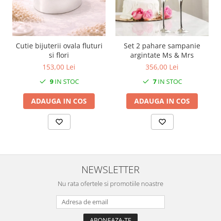
MORRIS&AMP;CO
KINGSLEY
SERENDIPITY GOLD
SERENDIPITY PLATINUM
Cutie bijuterii ovala fluturi
Set 2 pahare sampanie
si flori
argintate Ms & Mrs
CHELSEA
153,00 Lei
356,00 Lei
MEDICEA
9
IN STOC
7
IN STOC
CELESTIAL
PATCHWORK WILLOW
ADAUGA IN COS
ADAUGA IN COS
BLUE LILY
HIBISCUS
SWAN
FLORENTINE TURQUOISE
ANTHEMION GREY
NEWSLETTER
ORCHARD
Nu rata ofertele si promotiile noastre
CREATURES OF CURIOSITY
JARDIN
RENAISSANCE RED