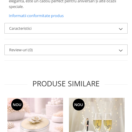
Cote Noire
eleganta, este un cadou perfect pentru aniversări și alte ocazii
ARRIS
speciale.
CELESTIAL PLATINUM
Informatii conformitate produs
CORNUCOPIA
Caracteristici
INTAGLIO
JASPER CONRAN GOLD
RENAISSANCE GOLD
Review-uri
(0)
ANTHEMION BLUE
BUTTERFLY BLOOM
OLD COUNTRY ROSES
PASHMINA
PRODUSE SIMILARE
SIGNET PLATINUM
CELESTIAL GOLD
NATURE
NOU
NOU
CHINOISERIE WHITE
JASPER CONRAN WHITE
GILDED MUSE
WONDERLUST