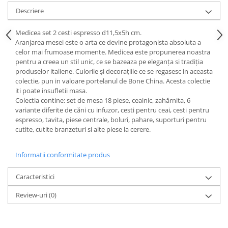
Cote Noire
ARRIS
Descriere
CELESTIAL PLATINUM
Medicea set 2 cesti espresso d11,5x5h cm.
CORNUCOPIA
Aranjarea mesei este o arta ce devine protagonista absoluta a
INTAGLIO
celor mai frumoase momente. Medicea este propunerea noastra
pentru a creea un stil unic, ce se bazeaza pe eleganța si tradiția
JASPER CONRAN GOLD
produselor italiene. Culorile și decorațiile ce se regasesc in aceasta
RENAISSANCE GOLD
colectie, pun in valoare portelanul de Bone China. Acesta colectie
ANTHEMION BLUE
iti poate insufletii masa.
Colectia contine: set de mesa 18 piese, ceainic, zahărnita, 6
BUTTERFLY BLOOM
variante diferite de căni cu infuzor, cesti pentru ceai, cesti pentru
OLD COUNTRY ROSES
espresso, tavita, piese centrale, boluri, pahare, suporturi pentru
PASHMINA
cutite, cutite branzeturi si alte piese la cerere.
SIGNET PLATINUM
Informatii conformitate produs
CELESTIAL GOLD
NATURE
Caracteristici
CHINOISERIE WHITE
Review-uri
(0)
JASPER CONRAN WHITE
GILDED MUSE
WONDERLUST