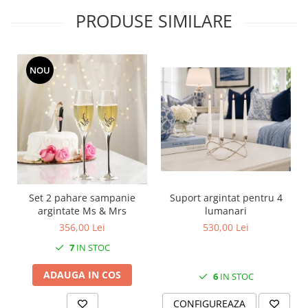
MORRIS&AMP;CO
PRODUSE SIMILARE
KINGSLEY
SERENDIPITY GOLD
SERENDIPITY PLATINUM
NOU
CHELSEA
MEDICEA
CELESTIAL
PATCHWORK WILLOW
BLUE LILY
HIBISCUS
SWAN
Set 2 pahare sampanie
Suport argintat pentru 4
FLORENTINE TURQUOISE
argintate Ms & Mrs
lumanari
ANTHEMION GREY
356,00 Lei
530,00 Lei
ORCHARD
7
IN STOC
CREATURES OF CURIOSITY
ADAUGA IN COS
6
IN STOC
JARDIN
RENAISSANCE RED
CONFIGUREAZA