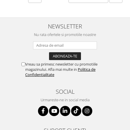
SERENDIPITY WHITE
FLOWER FESTIVAL BLUE
FLOWER FESTIVAL RED
NEWSLETTER
LOVE BIRDS
CHIQUE VERDE
Nu rata ofertele si promotiile noastre
CHIQUE ROZ
CHIQUE STRIPES VERDE
Renaissance Grey
Royal White
Vreau sa primesc newsletter cu promotiile
magazinului. Afla mai multe in
Politica de
CHIQUE STRIPES GALBEN
Confidentialitate
CHIQUE GALBEN
SOCIAL
Urmareste-ne in social media