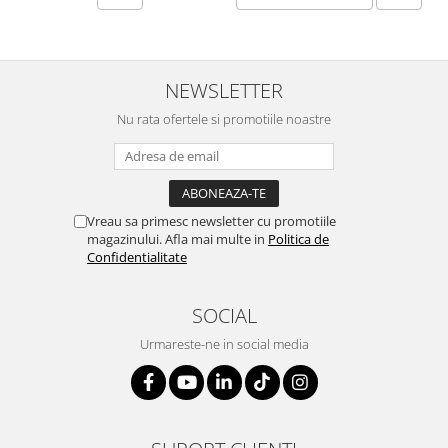
SERENDIPITY WHITE
FLOWER FESTIVAL BLUE
FLOWER FESTIVAL RED
NEWSLETTER
LOVE BIRDS
CHIQUE VERDE
Nu rata ofertele si promotiile noastre
CHIQUE ROZ
CHIQUE STRIPES VERDE
Renaissance Grey
Royal White
Vreau sa primesc newsletter cu promotiile
magazinului. Afla mai multe in
Politica de
CHIQUE STRIPES GALBEN
Confidentialitate
CHIQUE GALBEN
SOCIAL
Urmareste-ne in social media