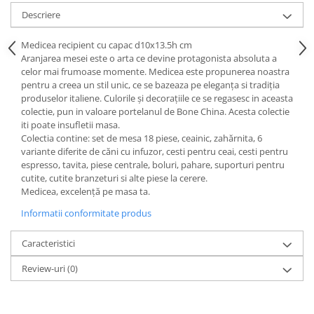
Cote Noire
ARRIS
Descriere
CELESTIAL PLATINUM
Medicea recipient cu capac d10x13.5h cm
CORNUCOPIA
Aranjarea mesei este o arta ce devine protagonista absoluta a
INTAGLIO
celor mai frumoase momente. Medicea este propunerea noastra
pentru a creea un stil unic, ce se bazeaza pe eleganța si tradiția
JASPER CONRAN GOLD
produselor italiene. Culorile și decorațiile ce se regasesc in aceasta
RENAISSANCE GOLD
colectie, pun in valoare portelanul de Bone China. Acesta colectie
ANTHEMION BLUE
iti poate insufletii masa.
Colectia contine: set de mesa 18 piese, ceainic, zahărnita, 6
BUTTERFLY BLOOM
variante diferite de căni cu infuzor, cesti pentru ceai, cesti pentru
OLD COUNTRY ROSES
espresso, tavita, piese centrale, boluri, pahare, suporturi pentru
PASHMINA
cutite, cutite branzeturi si alte piese la cerere.
Medicea, excelență pe masa ta.
SIGNET PLATINUM
Informatii conformitate produs
CELESTIAL GOLD
NATURE
Caracteristici
CHINOISERIE WHITE
Review-uri
(0)
JASPER CONRAN WHITE
GILDED MUSE
WONDERLUST