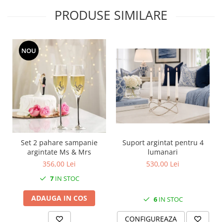
MORRIS&AMP;CO
PRODUSE SIMILARE
KINGSLEY
SERENDIPITY GOLD
SERENDIPITY PLATINUM
NOU
CHELSEA
MEDICEA
CELESTIAL
PATCHWORK WILLOW
BLUE LILY
HIBISCUS
SWAN
Set 2 pahare sampanie
Suport argintat pentru 4
FLORENTINE TURQUOISE
argintate Ms & Mrs
lumanari
ANTHEMION GREY
356,00 Lei
530,00 Lei
ORCHARD
7
IN STOC
CREATURES OF CURIOSITY
ADAUGA IN COS
6
IN STOC
JARDIN
RENAISSANCE RED
CONFIGUREAZA