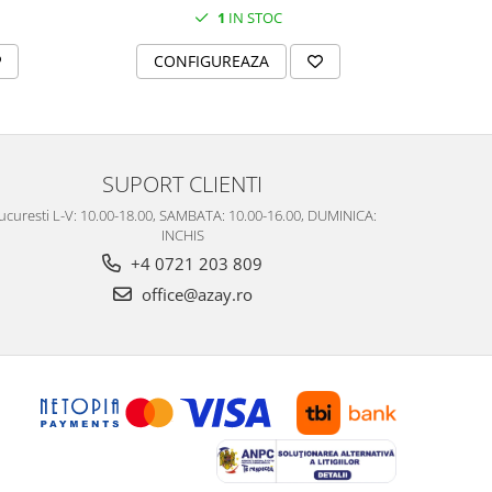
1
IN STOC
CONFIGUREAZA
C
SUPORT CLIENTI
ucuresti L-V: 10.00-18.00, SAMBATA: 10.00-16.00, DUMINICA:
INCHIS
+4 0721 203 809
office@azay.ro