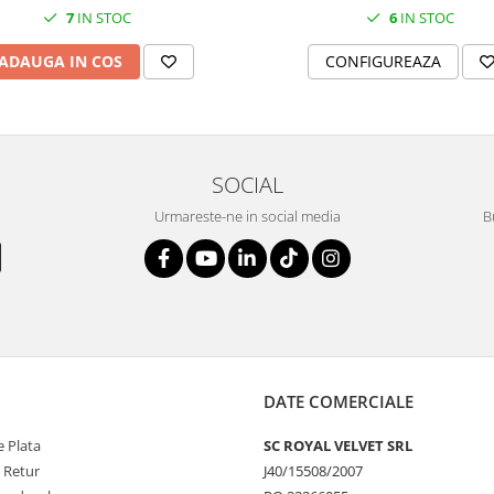
6
IN STOC
7
IN STOC
CONFIGUREAZA
ADAUGA IN COS
SOCIAL
Urmareste-ne in social media
B
DATE COMERCIALE
 Plata
SC ROYAL VELVET SRL
e Retur
J40/15508/2007