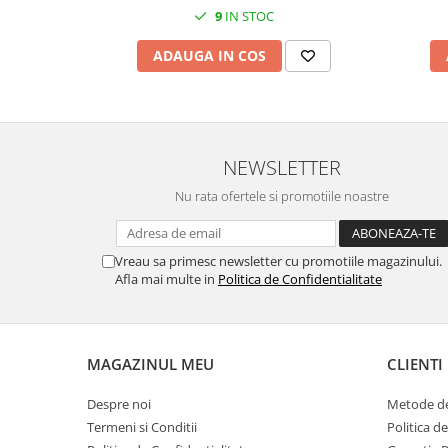
MORRIS&AMP;CO
9
IN STOC
KINGSLEY
ADAUGA IN COS
SERENDIPITY GOLD
SERENDIPITY PLATINUM
CHELSEA
MEDICEA
NEWSLETTER
CELESTIAL
PATCHWORK WILLOW
Nu rata ofertele si promotiile noastre
BLUE LILY
HIBISCUS
Vreau sa primesc newsletter cu promotiile magazinului.
SWAN
Afla mai multe in
Politica de Confidentialitate
FLORENTINE TURQUOISE
ANTHEMION GREY
ORCHARD
MAGAZINUL MEU
CLIENTI
CREATURES OF CURIOSITY
JARDIN
Despre noi
Metode de
Termeni si Conditii
Politica d
RENAISSANCE RED