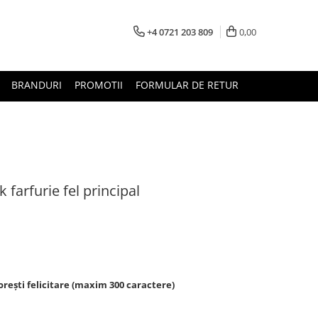
+4 0721 203 809
0,00
BRANDURI
PROMOTII
FORMULAR DE RETUR
arfurie fel principal
rești felicitare (maxim 300 caractere)