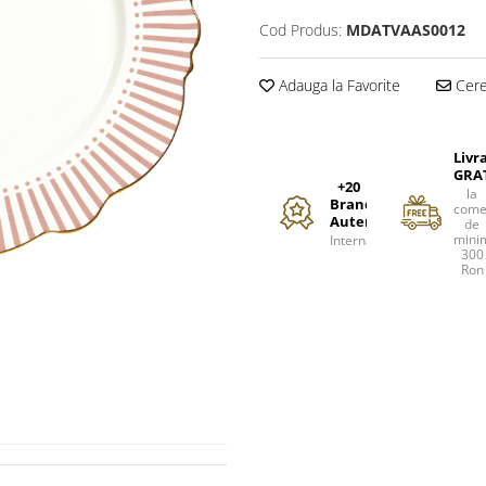
Cod Produs:
MDATVAAS0012
Adauga la Favorite
Cere 
Livr
GRA
+20
la
Branduri
come
Autentice
de
mini
Internationale
300
Ron