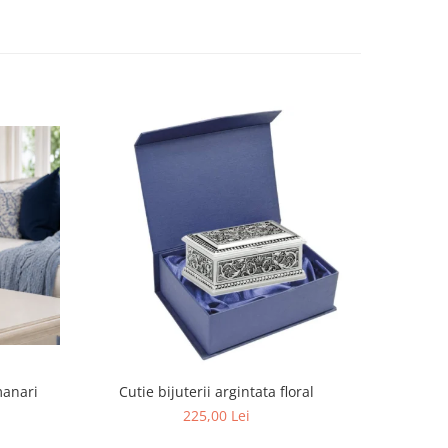
manari
Cutie bijuterii argintata floral
Set portela
farfurii 28
225,00 Lei