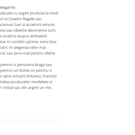
 elegante.
lacate cu argint produse la nivel
ri ai Caselor Regale sau
amuri, tavi si accesorii servire,
snice sau obiecte decorative sunt
tia noastra asupra ambalarii
ar in conditii optime, intra fara
ostri. In alegerea celor mai
onic sau pe e-mail pentru oferte
nt pentru o persoana draga sau
pentru un botez ori pentru a
catre artizani britanici, francezi
Calitatea produselor modelate si
 cristal sau din argint un mic