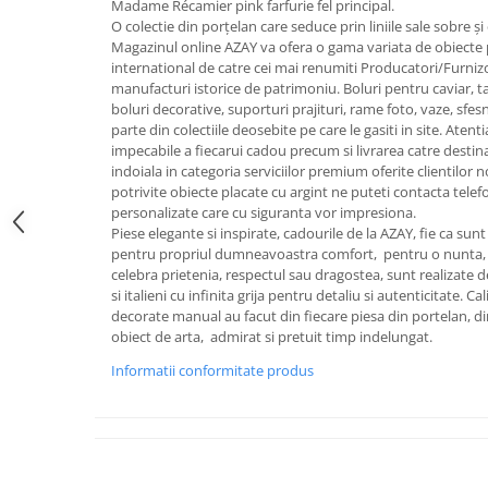
Madame Récamier pink farfurie fel principal.
FRAPIERE
GEORGIA
LUCREZIA
VESTA
O colectie din porțelan care seduce prin liniile sale sobre și
PAHARE SI ACCESORII
SAMOA
ELISA
CORPORATE
Magazinul online AZAY va ofera o gama variata de obiecte p
SET PENTRU BĂUTURI
PIVOINE
TONDO DONI
FLOWER
international de catre cei mai renumiti Producatori/Furnizo
manufacturi istorice de patrimoniu. Boluri pentru caviar, tac
TĂVI SI ACCESORII
ESMERALDA BLANC, GOLD,
ORPHOS
TABLE
boluri decorative, suporturi prajituri, rame foto, vaze, sfe
PLATINUM
ACCESORII PENTRU FEMEI
CILI
BABY COLLECTION
parte din colectiile deosebite pe care le gasiti in site. Aten
CHARDONS GOLD, PLATINUM
SFEȘNICE
GIULIA
ROSE
impecabile a fiecarui cadou precum si livrarea catre destinat
HEMISPHERE
indoiala in categoria serviciilor premium oferite clientilor n
RAME SI ALBUME FOTO
NETTARE DI VINO
LOVE KNOTS SILVER
potrivite obiecte placate cu argint ne puteti contacta telef
KHAZARD OR &AMP; PLATINE
CARAFE
NOTTE DI STELLE
WITH LOVE SILVER
personalizate care cu siguranta vor impresiona.
JASPER CONRAN PLATINUM
FRUCTIERE ARGINTATE
PLINIO
WITH LOVE BLACK
Piese elegante si inspirate, cadourile de la AZAY, fie ca su
pentru propriul dumneavoastra comfort, pentru o nunta, 
CHINOISERIE GREEN
ACCESORII PENTRU BĂRBAȚI
YOUNG
WITH LOVE WHITE
celebra prietenia, respectul sau dragostea, sunt realizate de 
100 YEARS
ACCESORII PENTRU BIROU
VIP
INFINITY
si italieni cu infinita grija pentru detaliu si autenticitate. 
BLANC SUR BLANC
decorate manual au facut din fiecare piesa din portelan, din
BOLURI DECO
PIUME
WISH
obiect de arta, admirat si pretuit timp indelungat.
GROSGRAIN
AROME DE INTERIOR
AURIS
LOVE KNOTS GOLD
LACE GOLD
Informatii conformitate produs
TEXTILE
BOTANIC GARDEN
WITH LOVE NOUVEAU
LACE PLATINUM
BIJUTERII
STELLA
WITH LOVE GOLD
EQUESTRIA
ARANJAMENTE FLORALE
POLKA BLUE
PERNE
CHEEKY PINK