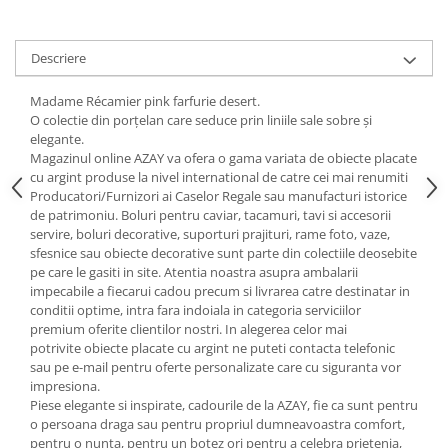
Cote Noire
ARRIS
CELESTIAL PLATINUM
Descriere
CORNUCOPIA
INTAGLIO
Madame Récamier pink farfurie desert.
O colectie din porțelan care seduce prin liniile sale sobre și
JASPER CONRAN GOLD
elegante.
RENAISSANCE GOLD
Magazinul online AZAY va ofera o gama variata de obiecte placate
ANTHEMION BLUE
cu argint produse la nivel international de catre cei mai renumiti
Producatori/Furnizori ai Caselor Regale sau manufacturi istorice
BUTTERFLY BLOOM
de patrimoniu. Boluri pentru caviar, tacamuri, tavi si accesorii
OLD COUNTRY ROSES
servire, boluri decorative, suporturi prajituri, rame foto, vaze,
sfesnice sau obiecte decorative sunt parte din colectiile deosebite
PASHMINA
pe care le gasiti in site. Atentia noastra asupra ambalarii
SIGNET PLATINUM
impecabile a fiecarui cadou precum si livrarea catre destinatar in
CELESTIAL GOLD
conditii optime, intra fara indoiala in categoria serviciilor
premium oferite clientilor nostri. In alegerea celor mai
NATURE
potrivite obiecte placate cu argint ne puteti contacta telefonic
CHINOISERIE WHITE
sau pe e-mail pentru oferte personalizate care cu siguranta vor
JASPER CONRAN WHITE
impresiona.
Piese elegante si inspirate, cadourile de la AZAY, fie ca sunt pentru
GILDED MUSE
o persoana draga sau pentru propriul dumneavoastra comfort,
WONDERLUST
pentru o nunta, pentru un botez ori pentru a celebra prietenia,