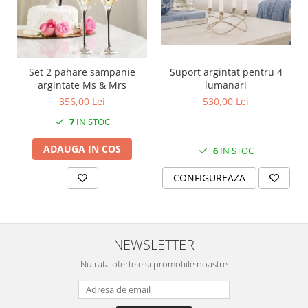
SERENDIPITY WHITE
FLOWER FESTIVAL BLUE
FLOWER FESTIVAL RED
LOVE BIRDS
Set 2 pahare sampanie
Suport argintat pentru 4
CHIQUE VERDE
argintate Ms & Mrs
lumanari
CHIQUE ROZ
356,00 Lei
530,00 Lei
CHIQUE STRIPES VERDE
7
IN STOC
Renaissance Grey
ADAUGA IN COS
Royal White
6
IN STOC
CHIQUE STRIPES GALBEN
CONFIGUREAZA
CHIQUE GALBEN
NEWSLETTER
Nu rata ofertele si promotiile noastre