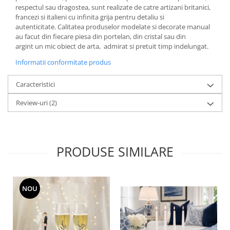
respectul sau dragostea, sunt realizate de catre artizani britanici,
MORRIS&AMP;CO
francezi si italieni cu infinita grija pentru detaliu si
KINGSLEY
autenticitate. Calitatea produselor modelate si decorate manual
SERENDIPITY GOLD
au facut din fiecare piesa din portelan, din cristal sau din
argint un mic obiect de arta, admirat si pretuit timp indelungat.
SERENDIPITY PLATINUM
CHELSEA
Informatii conformitate produs
MEDICEA
Caracteristici
CELESTIAL
PATCHWORK WILLOW
Review-uri
(2)
BLUE LILY
HIBISCUS
SWAN
PRODUSE SIMILARE
FLORENTINE TURQUOISE
ANTHEMION GREY
ORCHARD
NOU
CREATURES OF CURIOSITY
JARDIN
RENAISSANCE RED