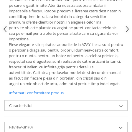
Cote Noire
pe care le gasiti in site. Atentia noastra asupra ambalarii
ARRIS
impecabile a fiecarui cadou precum si livrarea catre destinatar in
CELESTIAL PLATINUM
conditii optime, intra fara indoiala in categoria serviciilor
CORNUCOPIA
premium oferite clientilor nostri. In alegerea celor mai
potrivite obiecte placate cu argint ne puteti contacta telefonic
INTAGLIO
sau pe e-mail pentru oferte personalizate care cu siguranta vor
JASPER CONRAN GOLD
impresiona.
RENAISSANCE GOLD
Piese elegante si inspirate, cadourile de la AZAY, fie ca sunt pentru
o persoana draga sau pentru propriul dumneavoastra comfort,
ANTHEMION BLUE
pentru o nunta, pentru un botez ori pentru a celebra prietenia,
BUTTERFLY BLOOM
respectul sau dragostea, sunt realizate de catre artizani britanici,
francezi si italieni cu infinita grija pentru detaliu si
OLD COUNTRY ROSES
autenticitate. Calitatea produselor modelate si decorate manual
PASHMINA
au facut din fiecare piesa din portelan, din cristal sau din
SIGNET PLATINUM
argint un mic obiect de arta, admirat si pretuit timp indelungat.
CELESTIAL GOLD
Informatii conformitate produs
NATURE
Caracteristici
CHINOISERIE WHITE
JASPER CONRAN WHITE
GILDED MUSE
Review-uri
(0)
WONDERLUST