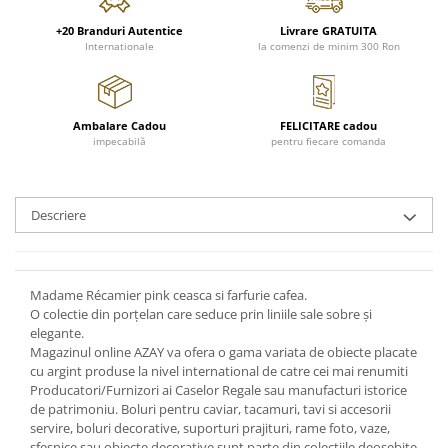
FRAPIERE
GEORGIA
LUCREZIA
VESTA
+20 Branduri Autentice
Livrare GRATUITA
PAHARE SI ACCESORII
SAMOA
ELISA
CORPORATE
Internationale
la comenzi de minim 300 Ron
SET PENTRU BĂUTURI
PIVOINE
TONDO DONI
FLOWER
TĂVI SI ACCESORII
ESMERALDA BLANC, GOLD,
ORPHOS
TABLE
PLATINUM
ACCESORII PENTRU FEMEI
CILI
BABY COLLECTION
Ambalare Cadou
FELICITARE cadou
CHARDONS GOLD, PLATINUM
SFEȘNICE
GIULIA
ROSE
impecabilă
pentru fiecare comanda
HEMISPHERE
RAME SI ALBUME FOTO
NETTARE DI VINO
LOVE KNOTS SILVER
KHAZARD OR &AMP; PLATINE
CARAFE
NOTTE DI STELLE
WITH LOVE SILVER
JASPER CONRAN PLATINUM
FRUCTIERE ARGINTATE
PLINIO
WITH LOVE BLACK
Descriere
CHINOISERIE GREEN
ACCESORII PENTRU BĂRBAȚI
YOUNG
WITH LOVE WHITE
100 YEARS
ACCESORII PENTRU BIROU
VIP
INFINITY
BLANC SUR BLANC
BOLURI DECO
PIUME
WISH
Madame Récamier pink ceasca si farfurie cafea.
GROSGRAIN
O colectie din porțelan care seduce prin liniile sale sobre și
AROME DE INTERIOR
AURIS
LOVE KNOTS GOLD
elegante.
LACE GOLD
TEXTILE
BOTANIC GARDEN
WITH LOVE NOUVEAU
Magazinul online AZAY va ofera o gama variata de obiecte placate
LACE PLATINUM
BIJUTERII
STELLA
WITH LOVE GOLD
cu argint produse la nivel international de catre cei mai renumiti
Producatori/Furnizori ai Caselor Regale sau manufacturi istorice
EQUESTRIA
ARANJAMENTE FLORALE
de patrimoniu. Boluri pentru caviar, tacamuri, tavi si accesorii
POLKA BLUE
PERNE
servire, boluri decorative, suporturi prajituri, rame foto, vaze,
CHEEKY PINK
sfesnice sau obiecte decorative sunt parte din colectiile deosebite