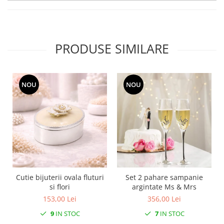
MORRIS&AMP;CO
KINGSLEY
SERENDIPITY GOLD
PRODUSE SIMILARE
SERENDIPITY PLATINUM
CHELSEA
MEDICEA
NOU
NOU
CELESTIAL
PATCHWORK WILLOW
BLUE LILY
HIBISCUS
SWAN
FLORENTINE TURQUOISE
ANTHEMION GREY
ORCHARD
Cutie bijuterii ovala fluturi
Set 2 pahare sampanie
si flori
argintate Ms & Mrs
CREATURES OF CURIOSITY
153,00 Lei
356,00 Lei
JARDIN
9
IN STOC
7
IN STOC
RENAISSANCE RED