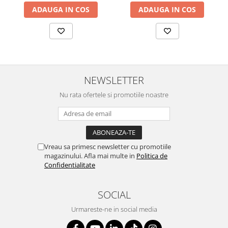
SERENDIPITY WHITE
ADAUGA IN COS
ADAUGA IN COS
FLOWER FESTIVAL BLUE
FLOWER FESTIVAL RED
LOVE BIRDS
CHIQUE VERDE
CHIQUE ROZ
NEWSLETTER
CHIQUE STRIPES VERDE
Nu rata ofertele si promotiile noastre
Renaissance Grey
Royal White
CHIQUE STRIPES GALBEN
CHIQUE GALBEN
Vreau sa primesc newsletter cu promotiile
magazinului. Afla mai multe in
Politica de
Confidentialitate
SOCIAL
Urmareste-ne in social media