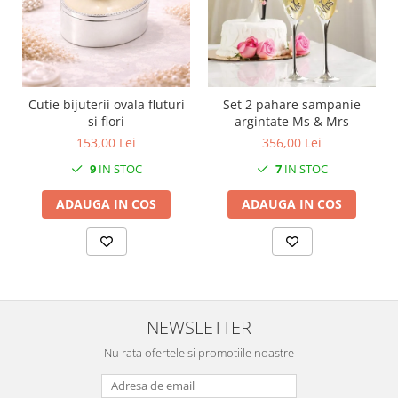
SERENDIPITY WHITE
FLOWER FESTIVAL BLUE
FLOWER FESTIVAL RED
LOVE BIRDS
CHIQUE VERDE
Cutie bijuterii ovala fluturi
Set 2 pahare sampanie
si flori
argintate Ms & Mrs
CHIQUE ROZ
153,00 Lei
356,00 Lei
CHIQUE STRIPES VERDE
9
IN STOC
7
IN STOC
Renaissance Grey
Royal White
ADAUGA IN COS
ADAUGA IN COS
CHIQUE STRIPES GALBEN
CHIQUE GALBEN
NEWSLETTER
Nu rata ofertele si promotiile noastre