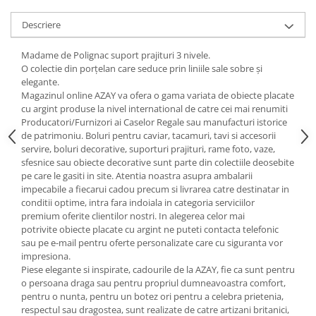
Cote Noire
ARRIS
Descriere
CELESTIAL PLATINUM
CORNUCOPIA
Madame de Polignac suport prajituri 3 nivele.
O colectie din porțelan care seduce prin liniile sale sobre și
INTAGLIO
elegante.
JASPER CONRAN GOLD
Magazinul online AZAY va ofera o gama variata de obiecte placate
RENAISSANCE GOLD
cu argint produse la nivel international de catre cei mai renumiti
Producatori/Furnizori ai Caselor Regale sau manufacturi istorice
ANTHEMION BLUE
de patrimoniu. Boluri pentru caviar, tacamuri, tavi si accesorii
BUTTERFLY BLOOM
servire, boluri decorative, suporturi prajituri, rame foto, vaze,
OLD COUNTRY ROSES
sfesnice sau obiecte decorative sunt parte din colectiile deosebite
pe care le gasiti in site. Atentia noastra asupra ambalarii
PASHMINA
impecabile a fiecarui cadou precum si livrarea catre destinatar in
SIGNET PLATINUM
conditii optime, intra fara indoiala in categoria serviciilor
premium oferite clientilor nostri. In alegerea celor mai
CELESTIAL GOLD
potrivite obiecte placate cu argint ne puteti contacta telefonic
NATURE
sau pe e-mail pentru oferte personalizate care cu siguranta vor
CHINOISERIE WHITE
impresiona.
Piese elegante si inspirate, cadourile de la AZAY, fie ca sunt pentru
JASPER CONRAN WHITE
o persoana draga sau pentru propriul dumneavoastra comfort,
GILDED MUSE
pentru o nunta, pentru un botez ori pentru a celebra prietenia,
WONDERLUST
respectul sau dragostea, sunt realizate de catre artizani britanici,