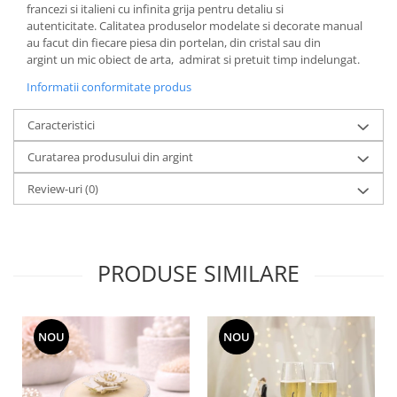
francezi si italieni cu infinita grija pentru detaliu si
MORRIS&AMP;CO
autenticitate. Calitatea produselor modelate si decorate manual
KINGSLEY
au facut din fiecare piesa din portelan, din cristal sau din
SERENDIPITY GOLD
argint un mic obiect de arta, admirat si pretuit timp indelungat.
SERENDIPITY PLATINUM
Informatii conformitate produs
CHELSEA
Caracteristici
MEDICEA
CELESTIAL
Curatarea produsului din argint
PATCHWORK WILLOW
Review-uri
(0)
BLUE LILY
HIBISCUS
SWAN
PRODUSE SIMILARE
FLORENTINE TURQUOISE
ANTHEMION GREY
ORCHARD
CREATURES OF CURIOSITY
NOU
NOU
JARDIN
RENAISSANCE RED