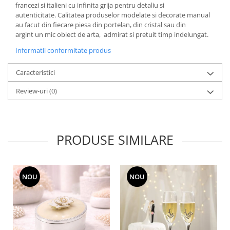
francezi si italieni cu infinita grija pentru detaliu si
MORRIS&AMP;CO
autenticitate. Calitatea produselor modelate si decorate manual
KINGSLEY
au facut din fiecare piesa din portelan, din cristal sau din
SERENDIPITY GOLD
argint un mic obiect de arta, admirat si pretuit timp indelungat.
SERENDIPITY PLATINUM
Informatii conformitate produs
CHELSEA
Caracteristici
MEDICEA
CELESTIAL
Review-uri
(0)
PATCHWORK WILLOW
BLUE LILY
HIBISCUS
PRODUSE SIMILARE
SWAN
FLORENTINE TURQUOISE
ANTHEMION GREY
NOU
NOU
ORCHARD
CREATURES OF CURIOSITY
JARDIN
RENAISSANCE RED