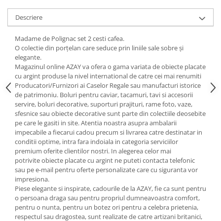
Cote Noire
ARRIS
Descriere
CELESTIAL PLATINUM
CORNUCOPIA
Madame de Polignac set 2 cesti cafea.
O colectie din porțelan care seduce prin liniile sale sobre și
INTAGLIO
elegante.
JASPER CONRAN GOLD
Magazinul online AZAY va ofera o gama variata de obiecte placate
RENAISSANCE GOLD
cu argint produse la nivel international de catre cei mai renumiti
Producatori/Furnizori ai Caselor Regale sau manufacturi istorice
ANTHEMION BLUE
de patrimoniu. Boluri pentru caviar, tacamuri, tavi si accesorii
BUTTERFLY BLOOM
servire, boluri decorative, suporturi prajituri, rame foto, vaze,
OLD COUNTRY ROSES
sfesnice sau obiecte decorative sunt parte din colectiile deosebite
pe care le gasiti in site. Atentia noastra asupra ambalarii
PASHMINA
impecabile a fiecarui cadou precum si livrarea catre destinatar in
SIGNET PLATINUM
conditii optime, intra fara indoiala in categoria serviciilor
premium oferite clientilor nostri. In alegerea celor mai
CELESTIAL GOLD
potrivite obiecte placate cu argint ne puteti contacta telefonic
NATURE
sau pe e-mail pentru oferte personalizate care cu siguranta vor
CHINOISERIE WHITE
impresiona.
Piese elegante si inspirate, cadourile de la AZAY, fie ca sunt pentru
JASPER CONRAN WHITE
o persoana draga sau pentru propriul dumneavoastra comfort,
GILDED MUSE
pentru o nunta, pentru un botez ori pentru a celebra prietenia,
WONDERLUST
respectul sau dragostea, sunt realizate de catre artizani britanici,