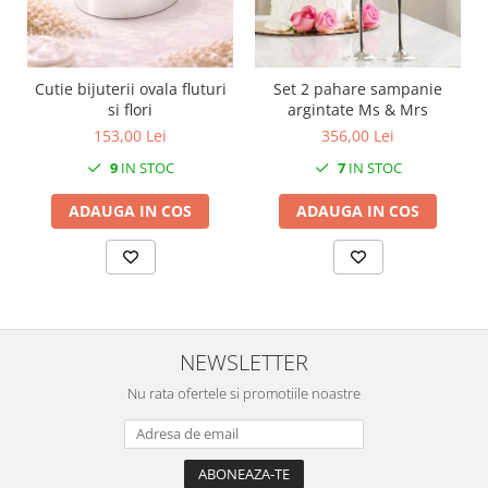
SERENDIPITY WHITE
FLOWER FESTIVAL BLUE
FLOWER FESTIVAL RED
Cutie bijuterii ovala fluturi
Set 2 pahare sampanie
LOVE BIRDS
si flori
argintate Ms & Mrs
CHIQUE VERDE
153,00 Lei
356,00 Lei
CHIQUE ROZ
9
IN STOC
7
IN STOC
CHIQUE STRIPES VERDE
Renaissance Grey
ADAUGA IN COS
ADAUGA IN COS
Royal White
CHIQUE STRIPES GALBEN
CHIQUE GALBEN
NEWSLETTER
Nu rata ofertele si promotiile noastre