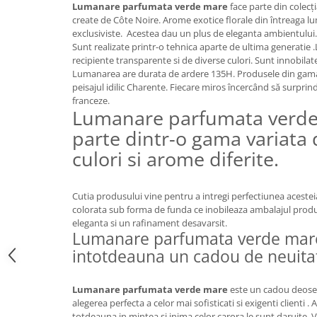
FRAPIERE
GEORGIA
LUCREZIA
VESTA
Lumanare parfumata verde mare
face parte din colecț
create de Côte Noire. Arome exotice florale din întreaga 
PAHARE SI ACCESORII
SAMOA
ELISA
CORPORATE
exclusiviste. Acestea dau un plus de eleganta ambientului.
SET PENTRU BĂUTURI
PIVOINE
TONDO DONI
FLOWER
Sunt realizate printr-o tehnica aparte de ultima generatie
TĂVI SI ACCESORII
ESMERALDA BLANC, GOLD,
ORPHOS
TABLE
recipiente transparente si de diverse culori. Sunt innobilat
PLATINUM
Lumanarea are durata de ardere 135H. Produsele din gama 
ACCESORII PENTRU FEMEI
CILI
BABY COLLECTION
peisajul idilic Charente. Fiecare miros încercând să surprind
CHARDONS GOLD, PLATINUM
SFEȘNICE
GIULIA
ROSE
franceze.
HEMISPHERE
Lumanare parfumata verde
RAME SI ALBUME FOTO
NETTARE DI VINO
LOVE KNOTS SILVER
KHAZARD OR &AMP; PLATINE
parte dintr-o gama variata
CARAFE
NOTTE DI STELLE
WITH LOVE SILVER
JASPER CONRAN PLATINUM
FRUCTIERE ARGINTATE
PLINIO
WITH LOVE BLACK
culori si arome diferite.
CHINOISERIE GREEN
ACCESORII PENTRU BĂRBAȚI
YOUNG
WITH LOVE WHITE
100 YEARS
ACCESORII PENTRU BIROU
VIP
INFINITY
Cutia produsului vine pentru a intregi perfectiunea acestei
BLANC SUR BLANC
BOLURI DECO
PIUME
WISH
colorata sub forma de funda ce inobileaza ambalajul prod
GROSGRAIN
eleganta si un rafinament desavarsit.
AROME DE INTERIOR
AURIS
LOVE KNOTS GOLD
Lumanare parfumata verde mare
LACE GOLD
TEXTILE
BOTANIC GARDEN
WITH LOVE NOUVEAU
intotdeauna un cadou de neuita
LACE PLATINUM
BIJUTERII
STELLA
WITH LOVE GOLD
EQUESTRIA
ARANJAMENTE FLORALE
Lumanare parfumata verde mare
este un cadou deoseb
POLKA BLUE
PERNE
alegerea perfecta a celor mai sofisticati si exigenti clienti
CHEEKY PINK
totdeauna in mintea si inima celor carora le sunt daruite