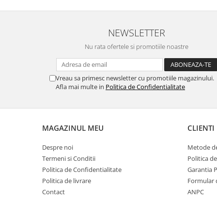
SERENDIPITY WHITE
FLOWER FESTIVAL BLUE
FLOWER FESTIVAL RED
NEWSLETTER
LOVE BIRDS
Nu rata ofertele si promotiile noastre
CHIQUE VERDE
CHIQUE ROZ
Vreau sa primesc newsletter cu promotiile magazinului.
CHIQUE STRIPES VERDE
Afla mai multe in
Politica de Confidentialitate
Renaissance Grey
Royal White
CHIQUE STRIPES GALBEN
MAGAZINUL MEU
CLIENTI
CHIQUE GALBEN
Despre noi
Metode de
Termeni si Conditii
Politica d
Politica de Confidentialitate
Garantia 
Politica de livrare
Formular 
Contact
ANPC