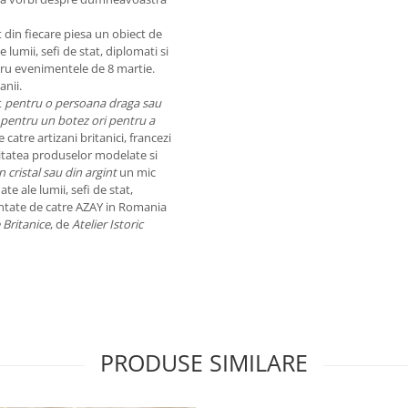
din fiecare piesa un obiect de
 lumii, sefi de stat, diplomati si
tru evenimentele de 8 martie.
nii.
t
pentru o persoana draga sau
pentru un botez ori pentru a
e catre artizani britanici, francezi
Calitatea produselor modelate si
n cristal sau din argint
un mic
te ale lumii, sefi de stat,
zentate de catre AZAY in Romania
e Britanice
, de
Atelier Istoric
PRODUSE SIMILARE