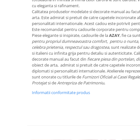
Cote Noire
cu eleganta si rafinament.
ARRIS
Calitatea produselor modelate si decorate manual au facut 
CELESTIAL PLATINUM
arta. Este admirat si pretuit de catre capetele incoronate ale
CORNUCOPIA
personalitati internationale. Acest cadou este potrivit pen
Este recomandat pentru cadourile corporate pentru compa
INTAGLIO
Piese elegante si inspirate, cadourile de la
AZAY
, fie ca sun
JASPER CONRAN GOLD
pentru propriul dumneavoastra comfort, pentru o nunta, 
RENAISSANCE GOLD
celebra prietenia, respectul sau dragostea
, sunt realizate d
si italieni cu infinita grija pentru detaliu si autenticitate. 
ANTHEMION BLUE
decorate manual au facut din
fiecare piesa din portelan, di
BUTTERFLY BLOOM
obiect de arta, admirat si pretuit de catre capetele incorona
diplomati si personalitati internationale. Atelierele repre
OLD COUNTRY ROSES
sunt onorate cu titlurile de
Furnizori Oficiali ai Casei Regal
PASHMINA
Protejat
si de
Antrepriza de Patrimoniu
.
SIGNET PLATINUM
Informatii conformitate produs
CELESTIAL GOLD
NATURE
CHINOISERIE WHITE
JASPER CONRAN WHITE
GILDED MUSE
WONDERLUST