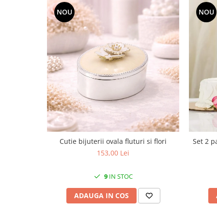
MORRIS&AMP;CO
NOU
NOU
KINGSLEY
SERENDIPITY GOLD
SERENDIPITY PLATINUM
CHELSEA
MEDICEA
CELESTIAL
PATCHWORK WILLOW
BLUE LILY
HIBISCUS
SWAN
Cutie bijuterii ovala fluturi si flori
Set 2 p
FLORENTINE TURQUOISE
153,00 Lei
ANTHEMION GREY
ORCHARD
9
IN STOC
CREATURES OF CURIOSITY
ADAUGA IN COS
JARDIN
RENAISSANCE RED