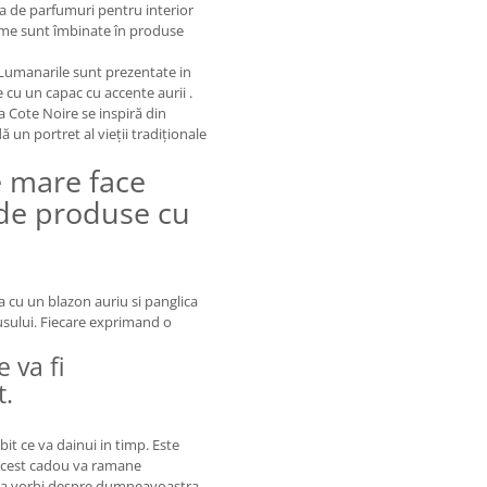
ia de parfumuri pentru interior
lume sunt îmbinate în produse
 .Lumanarile sunt prezentate in
e cu un capac cu accente aurii .
Cote Noire se inspiră din
ă un portret al vieții tradiționale
 mare face
 de produse cu
a cu un blazon auriu si panglica
usului. Fiecare exprimand o
 va fi
t.
it ce va dainui in timp. Este
 . Acest cadou va ramane
. Va vorbi despre dumneavoastra