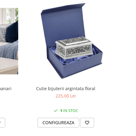
manari
Cutie bijuterii argintata floral
Set portela
farfurii 28
225,00 Lei
1
IN STOC
CONFIGUREAZA
C