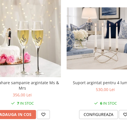
Suport argintat pentru 4 lu
ahare sampanie argintate Ms &
Mrs
530,00 Lei
356,00 Lei
6
IN STOC
7
IN STOC
CONFIGUREAZA
ADAUGA IN COS