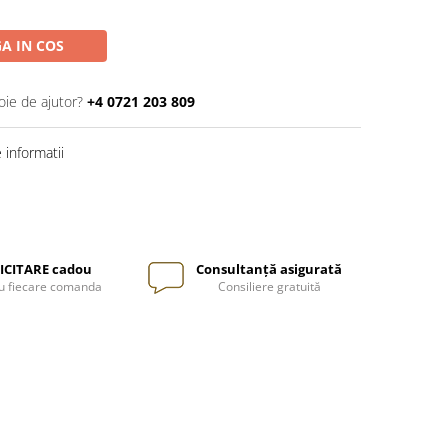
A IN COS
oie de ajutor?
+4 0721 203 809
informatii
ICITARE cadou
Consultanță asigurată
u fiecare comanda
Consiliere gratuită