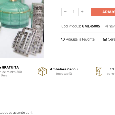
ADAUG
Cod Produs:
GML45005
Ai nev
Adauga la Favorite
Cere 
re GRATUITA
Ambalare Cadou
FEL
i de minim 300
impecabilă
pentr
Ron
apac cu accente aurii.