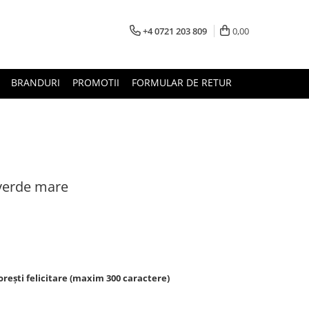
+4 0721 203 809
0,00
BRANDURI
PROMOTII
FORMULAR DE RETUR
verde mare
rești felicitare (maxim 300 caractere)