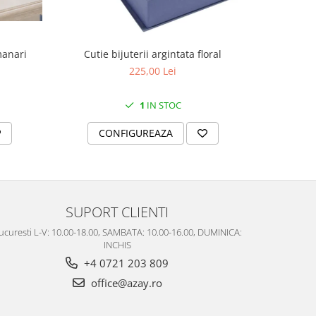
manari
Cutie bijuterii argintata floral
Set portela
farfurii 28
225,00 Lei
1
IN STOC
CONFIGUREAZA
C
SUPORT CLIENTI
ucuresti L-V: 10.00-18.00, SAMBATA: 10.00-16.00, DUMINICA:
INCHIS
+4 0721 203 809
office@azay.ro