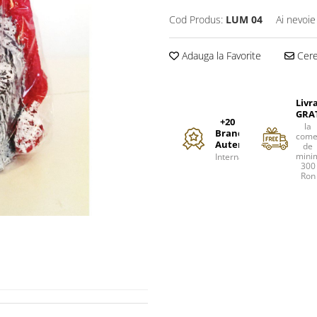
Cod Produs:
LUM 04
Ai nevoie
Adauga la Favorite
Cere 
Livr
GRA
+20
la
Branduri
come
Autentice
de
mini
Internationale
300
Ron