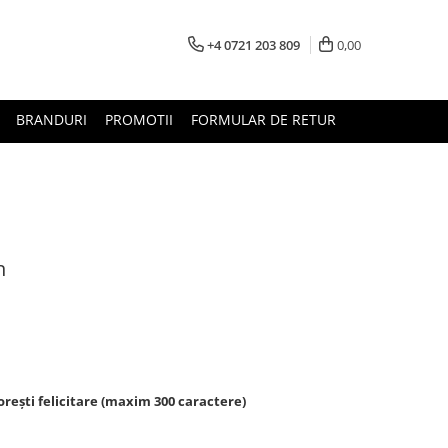
+4 0721 203 809
0,00
BRANDURI
PROMOTII
FORMULAR DE RETUR
n
rești felicitare (maxim 300 caractere)