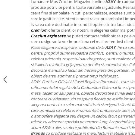
Lumanare Mos Craciun. Magazinul online
AZAY
de cadouri
FRAPIERE
GEORGIA
LUCREZIA
VESTA
produse potrivite pentru toate varstele si gusturile. Realizat
PAHARE SI ACCESORII
SAMOA
ELISA
CORPORATE
ceara fina si ambalate in cutii personalizate, acestea sunt p
SET PENTRU BĂUTURI
PIVOINE
TONDO DONI
FLOWER
care le gasiti in site. Atentia noastra asupra ambalarii imp
livrarea catre destinatar in conditii optime, intra fara indoi
TĂVI SI ACCESORII
ESMERALDA BLANC, GOLD,
ORPHOS
TABLE
premium
oferite clientilor nostri. In alegerea celor mai potr
PLATINUM
ACCESORII PENTRU FEMEI
CILI
BABY COLLECTION
Craciun argintate
ne puteti contacta telefonic sau pe e-
CHARDONS GOLD, PLATINUM
SFEȘNICE
GIULIA
ROSE
care cu siguranta vor impresiona cei mai pretentiosi clienti
HEMISPHERE
Piese elegante si inspirate, cadourile de la
AZAY
, fie ca su
RAME SI ALBUME FOTO
NETTARE DI VINO
LOVE KNOTS SILVER
pentru propriul dumneavoastra comfort, pentru o nunta, 
KHAZARD OR &AMP; PLATINE
CARAFE
NOTTE DI STELLE
WITH LOVE SILVER
celebra prietenia, respectul sau dragostea, sunt realizate de 
JASPER CONRAN PLATINUM
FRUCTIERE ARGINTATE
PLINIO
WITH LOVE BLACK
si italieni cu infinita grija pentru detaliu si autenticitate. 
decorate manual au facut din fiecare piesa din portelan, din
CHINOISERIE GREEN
ACCESORII PENTRU BĂRBAȚI
YOUNG
WITH LOVE WHITE
obiect de arta, admirat si pretuit timp indelungat.
100 YEARS
ACCESORII PENTRU BIROU
VIP
INFINITY
AZAY- Furnizor Oficial Al Casei Regale a Romaniei – este sin
BLANC SUR BLANC
rafinamentului regal in Arta Cadourilor! Cele mai fine si pret
BOLURI DECO
PIUME
WISH
masa, tacamuri sau pahare, obiecte decorative si mai ales
GROSGRAIN
AROME DE INTERIOR
AURIS
LOVE KNOTS GOLD
conteaza cu adevarat, vin sa spuna fiecare povestile lor spe
LACE GOLD
TEXTILE
BOTANIC GARDEN
WITH LOVE NOUVEAU
alegerea perfecta a celor mai sofisticati si exigenti clienti:
LACE PLATINUM
care urmeaza sa celebreze momente frumoase ale vietii, des
BIJUTERII
STELLA
WITH LOVE GOLD
o atmosfera eleganta sau despre un cadou facut partenerilo
EQUESTRIA
ARANJAMENTE FLORALE
relatie cu adevarat speciala pe termen lung. Acoperind ins
POLKA BLUE
PERNE
acum AZAY a ales sa ofere publicului din Romania marci di
CHEEKY PINK
Brands
cu produse realizate in manufacturi si ateliere istor