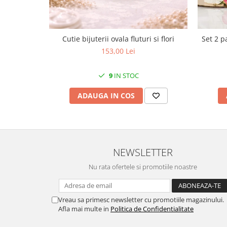
MORRIS&AMP;CO
KINGSLEY
SERENDIPITY GOLD
Cutie bijuterii ovala fluturi si flori
Set 2 p
SERENDIPITY PLATINUM
153,00 Lei
CHELSEA
MEDICEA
9
IN STOC
CELESTIAL
ADAUGA IN COS
PATCHWORK WILLOW
BLUE LILY
HIBISCUS
SWAN
NEWSLETTER
FLORENTINE TURQUOISE
ANTHEMION GREY
Nu rata ofertele si promotiile noastre
ORCHARD
CREATURES OF CURIOSITY
Vreau sa primesc newsletter cu promotiile magazinului.
JARDIN
Afla mai multe in
Politica de Confidentialitate
RENAISSANCE RED