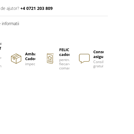
 de ajutor?
+4 0721 203 809
informatii
are
TUITA
FELICITARE
Consultanță
Ambalare
cadou
asigurată
nzi
Cadou
pentru
Consiliere
impecabilă
fiecare
m
gratuită
comanda