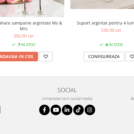
Suport argintat pentru 4 lu
ahare sampanie argintate Ms &
Mrs
530,00 Lei
356,00 Lei
6
IN STOC
7
IN STOC
CONFIGUREAZA
ADAUGA IN COS
SOCIAL
Urmareste-ne in social media
B