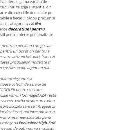
 va ofera o gama variata de
e cu multa grija si atentie, din
arte din colectiile deosebite pe
ecabile a fiecarui cadou precum si
ala in categoria
serviciilor
ivite
decoratiuni pentru
mail pentru oferte personalizate
.
nt pentru o persoana draga sau
pentru un botez ori pentru a
catre artizani britanici, francezi
Calitatea produselor modelate si
 cristal sau din argint un mic
onimul elegantei si
ioase colectii de servicii de
 CADOURI pentru cei care
ciale intr-un loc magic! AZAY este
 fie ca este vorba despre un cadou
pre achizitii care sa intregeasca
r de afaceri, noi investim intr-o
pirat o nisa neexploatata pana
n categoria
Exclusive/ High-End
ice sau de patrimoniu si colectii