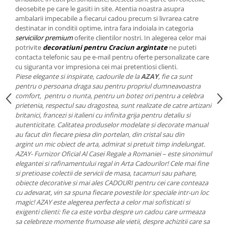
Cote Noire
deosebite pe care le gasiti in site. Atentia noastra asupra
ARRIS
ambalarii impecabile a fiecarui cadou precum si livrarea catre
CELESTIAL PLATINUM
destinatar in conditii optime, intra fara indoiala in categoria
CORNUCOPIA
serviciilor premium
oferite clientilor nostri. In alegerea celor mai
potrivite
decoratiuni pentru Craciun argintate
ne puteti
INTAGLIO
contacta telefonic sau pe e-mail pentru oferte personalizate care
JASPER CONRAN GOLD
cu siguranta vor impresiona cei mai pretentiosi clienti.
Piese elegante si inspirate, cadourile de la
AZAY
, fie ca sunt
RENAISSANCE GOLD
pentru o persoana draga sau pentru propriul dumneavoastra
ANTHEMION BLUE
comfort, pentru o nunta, pentru un botez ori pentru a celebra
BUTTERFLY BLOOM
prietenia, respectul sau dragostea, sunt realizate de catre artizani
britanici, francezi si italieni cu infinita grija pentru detaliu si
OLD COUNTRY ROSES
autenticitate. Calitatea produselor modelate si decorate manual
PASHMINA
au facut din fiecare piesa din portelan, din cristal sau din
SIGNET PLATINUM
argint un mic obiect de arta, admirat si pretuit timp indelungat.
AZAY- Furnizor Oficial Al Casei Regale a Romaniei – este sinonimul
CELESTIAL GOLD
elegantei si rafinamentului regal in Arta Cadourilor! Cele mai fine
NATURE
si pretioase colectii de servicii de masa, tacamuri sau pahare,
CHINOISERIE WHITE
obiecte decorative si mai ales CADOURI pentru cei care conteaza
cu adevarat, vin sa spuna fiecare povestile lor speciale intr-un loc
JASPER CONRAN WHITE
magic! AZAY este alegerea perfecta a celor mai sofisticati si
GILDED MUSE
exigenti clienti: fie ca este vorba despre un cadou care urmeaza
sa celebreze momente frumoase ale vietii, despre achizitii care sa
WONDERLUST