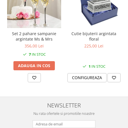
SERENDIPITY WHITE
FLOWER FESTIVAL BLUE
FLOWER FESTIVAL RED
LOVE BIRDS
CHIQUE VERDE
Set 2 pahare sampanie
Cutie bijuterii argintata
argintate Ms & Mrs
floral
CHIQUE ROZ
356,00 Lei
225,00 Lei
CHIQUE STRIPES VERDE
7
IN STOC
Renaissance Grey
Royal White
ADAUGA IN COS
1
IN STOC
CHIQUE STRIPES GALBEN
CHIQUE GALBEN
CONFIGUREAZA
NEWSLETTER
Nu rata ofertele si promotiile noastre