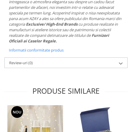
intregeasca o atmosfera eleganta sau despre un cadou facut
MORRIS&AMP;CO
partenerilor de afaceri, noi investim intr-o relatie cu adevarat
KINGSLEY
speciala pe termen lung. Acoperind inspirat o nisa neexploatata
pana acum AZAY a ales sa ofere publicului din Romania marci din
SERENDIPITY GOLD
categoria
Exclusive/ High-End Brands
cu produse realizate in
SERENDIPITY PLATINUM
manufacturi si ateliere istorice sau de patrimoniu si colectii
CHELSEA
realizate de companii detinatoare ale titlului de
Furnizori
Oficiali ai Caselor Regale.
MEDICEA
Informatii conformitate produs
CELESTIAL
PATCHWORK WILLOW
Review-uri
(0)
BLUE LILY
HIBISCUS
SWAN
PRODUSE SIMILARE
FLORENTINE TURQUOISE
ANTHEMION GREY
ORCHARD
CREATURES OF CURIOSITY
NOU
JARDIN
RENAISSANCE RED