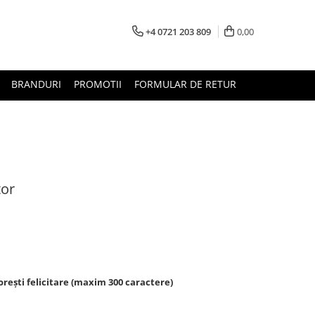
+4 0721 203 809
0,00
BRANDURI
PROMOTII
FORMULAR DE RETUR
tor
rești felicitare (maxim 300 caractere)