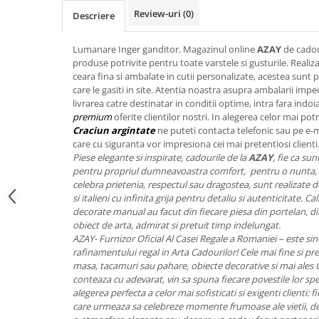
FRAPIERE
GEORGIA
LUCREZIA
VESTA
Review-uri
(0)
Descriere
PAHARE SI ACCESORII
SAMOA
ELISA
CORPORATE
SET PENTRU BĂUTURI
PIVOINE
TONDO DONI
FLOWER
Lumanare Inger ganditor. Magazinul online
AZAY
de cadou
TĂVI SI ACCESORII
ESMERALDA BLANC, GOLD,
ORPHOS
TABLE
produse potrivite pentru toate varstele si gusturile. Realizat
PLATINUM
ceara fina si ambalate in cutii personalizate, acestea sunt p
ACCESORII PENTRU FEMEI
CILI
BABY COLLECTION
care le gasiti in site. Atentia noastra asupra ambalarii imp
CHARDONS GOLD, PLATINUM
SFEȘNICE
GIULIA
ROSE
livrarea catre destinatar in conditii optime, intra fara indoi
HEMISPHERE
RAME SI ALBUME FOTO
NETTARE DI VINO
LOVE KNOTS SILVER
premium
oferite clientilor nostri. In alegerea celor mai potr
KHAZARD OR &AMP; PLATINE
Craciun argintate
ne puteti contacta telefonic sau pe e-
CARAFE
NOTTE DI STELLE
WITH LOVE SILVER
care cu siguranta vor impresiona cei mai pretentiosi clienti
JASPER CONRAN PLATINUM
FRUCTIERE ARGINTATE
PLINIO
WITH LOVE BLACK
Piese elegante si inspirate, cadourile de la
AZAY
, fie ca su
CHINOISERIE GREEN
ACCESORII PENTRU BĂRBAȚI
YOUNG
WITH LOVE WHITE
pentru propriul dumneavoastra comfort, pentru o nunta, 
celebra prietenia, respectul sau dragostea, sunt realizate de 
100 YEARS
ACCESORII PENTRU BIROU
VIP
INFINITY
si italieni cu infinita grija pentru detaliu si autenticitate. 
BLANC SUR BLANC
BOLURI DECO
PIUME
WISH
decorate manual au facut din fiecare piesa din portelan, din
GROSGRAIN
obiect de arta, admirat si pretuit timp indelungat.
AROME DE INTERIOR
AURIS
LOVE KNOTS GOLD
AZAY- Furnizor Oficial Al Casei Regale a Romaniei – este sin
LACE GOLD
TEXTILE
BOTANIC GARDEN
WITH LOVE NOUVEAU
rafinamentului regal in Arta Cadourilor! Cele mai fine si pret
LACE PLATINUM
BIJUTERII
STELLA
WITH LOVE GOLD
masa, tacamuri sau pahare, obiecte decorative si mai ales
EQUESTRIA
conteaza cu adevarat, vin sa spuna fiecare povestile lor spe
ARANJAMENTE FLORALE
alegerea perfecta a celor mai sofisticati si exigenti clienti:
POLKA BLUE
PERNE
care urmeaza sa celebreze momente frumoase ale vietii, des
CHEEKY PINK