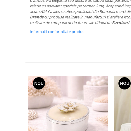
Cote Noire
o atmosfera eleganta sau despre un cadou facut partenerilo
ARRIS
relatie cu adevarat speciala pe termen lung. Acoperind ins
acum AZAY a ales sa ofere publicului din Romania marci di
CELESTIAL PLATINUM
Brands
cu produse realizate in manufacturi si ateliere istor
CORNUCOPIA
realizate de companii detinatoare ale titlului de
Furnizori 
INTAGLIO
Informatii conformitate produs
JASPER CONRAN GOLD
RENAISSANCE GOLD
ANTHEMION BLUE
BUTTERFLY BLOOM
OLD COUNTRY ROSES
PASHMINA
SIGNET PLATINUM
NOU
NOU
CELESTIAL GOLD
NATURE
CHINOISERIE WHITE
JASPER CONRAN WHITE
GILDED MUSE
WONDERLUST