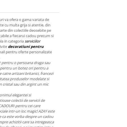
ri va ofera o gama variata de
e cu multa grija si atentie, din
arte din colectiile deosebite pe
ecabile a fiecarui cadou precum si
ala in categoria
serviciilor
ivite
decoratiuni pentru
mail pentru oferte personalizate
.
nt pentru o persoana draga sau
pentru un botez ori pentru a
catre artizani britanici, francezi
Calitatea produselor modelate si
 cristal sau din argint un mic
onimul elegantei si
ioase colectii de servicii de
 CADOURI pentru cei care
ciale intr-un loc magic! AZAY este
 fie ca este vorba despre un cadou
pre achizitii care sa intregeasca