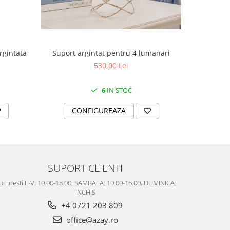
Suport argintat pentru 4 lumanari
rgintata
Cutie
530,00 Lei
6
IN STOC
CONFIGUREAZA
C
SUPORT CLIENTI
ucuresti L-V: 10.00-18.00, SAMBATA: 10.00-16.00, DUMINICA:
INCHIS
+4 0721 203 809
office@azay.ro