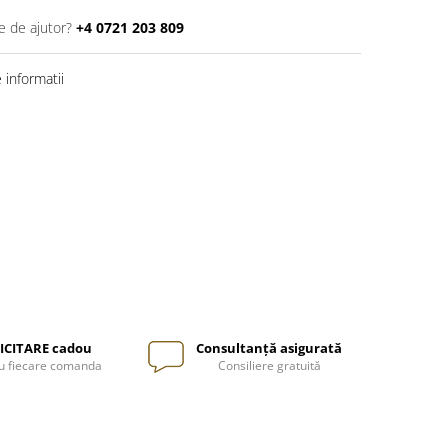
e de ajutor?
+4 0721 203 809
informatii
ICITARE cadou
Consultanță asigurată
u fiecare comanda
Consiliere gratuită