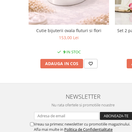
MORRIS&AMP;CO
KINGSLEY
SERENDIPITY GOLD
SERENDIPITY PLATINUM
Cutie bijuterii ovala fluturi si flori
Set 2 p
CHELSEA
153,00 Lei
MEDICEA
CELESTIAL
9
IN STOC
PATCHWORK WILLOW
ADAUGA IN COS
BLUE LILY
HIBISCUS
SWAN
FLORENTINE TURQUOISE
NEWSLETTER
ANTHEMION GREY
ORCHARD
Nu rata ofertele si promotiile noastre
CREATURES OF CURIOSITY
JARDIN
Vreau sa primesc newsletter cu promotiile magazinului.
RENAISSANCE RED
Afla mai multe in
Politica de Confidentialitate