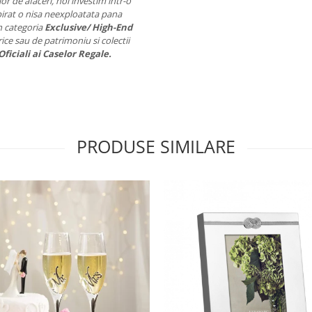
r de afaceri, noi investim intr-o
pirat o nisa neexploatata pana
n categoria
Exclusive/ High-End
ice sau de patrimoniu si colectii
Oficiali ai Caselor Regale.
PRODUSE SIMILARE