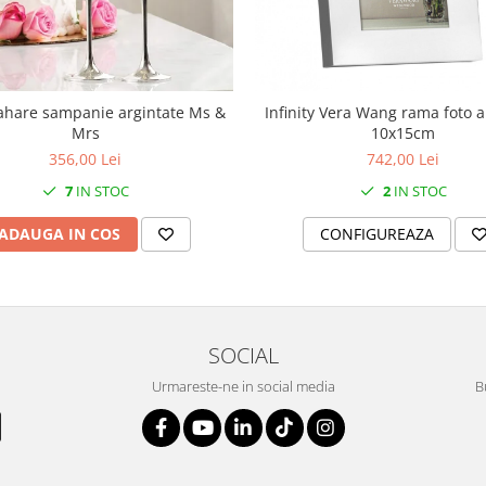
ahare sampanie argintate Ms &
Infinity Vera Wang rama foto a
Mrs
10x15cm
356,00 Lei
742,00 Lei
7
IN STOC
2
IN STOC
ADAUGA IN COS
CONFIGUREAZA
SOCIAL
Urmareste-ne in social media
B