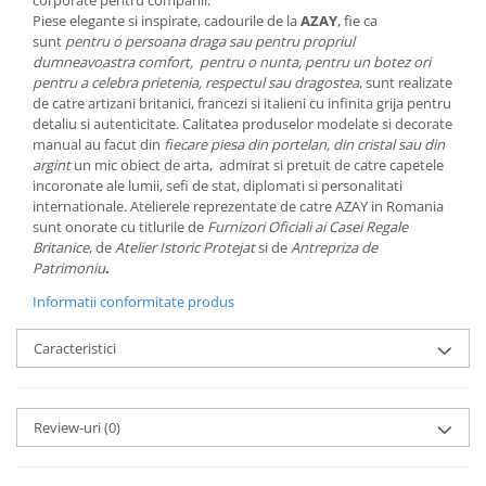
SERENDIPITY WHITE
Piese elegante si inspirate, cadourile de la
AZAY
, fie ca
FLOWER FESTIVAL BLUE
sunt
pentru o persoana draga sau pentru propriul
dumneavoastra comfort, pentru o nunta, pentru un botez ori
FLOWER FESTIVAL RED
pentru a celebra prietenia, respectul sau dragostea
, sunt realizate
LOVE BIRDS
de catre artizani britanici, francezi si italieni cu infinita grija pentru
CHIQUE VERDE
detaliu si autenticitate. Calitatea produselor modelate si decorate
manual au facut din
fiecare piesa din portelan, din cristal sau din
CHIQUE ROZ
argint
un mic obiect de arta, admirat si pretuit de catre capetele
CHIQUE STRIPES VERDE
incoronate ale lumii, sefi de stat, diplomati si personalitati
internationale. Atelierele reprezentate de catre AZAY in Romania
Renaissance Grey
sunt onorate cu titlurile de
Furnizori Oficiali ai Casei Regale
Royal White
Britanice
, de
Atelier Istoric Protejat
si de
Antrepriza de
CHIQUE STRIPES GALBEN
Patrimoniu
.
CHIQUE GALBEN
Informatii conformitate produs
Caracteristici
Review-uri
(0)