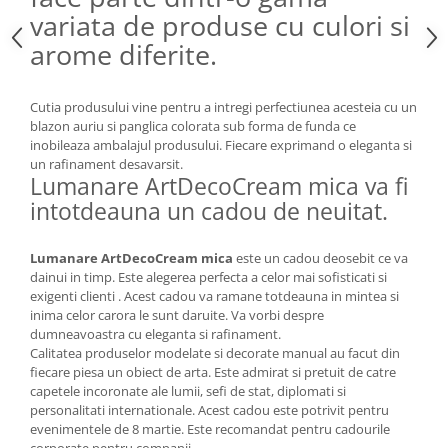
MORRIS&AMP;CO
variata de produse cu culori si
KINGSLEY
arome diferite.
SERENDIPITY GOLD
SERENDIPITY PLATINUM
Cutia produsului vine pentru a intregi perfectiunea acesteia cu un
CHELSEA
blazon auriu si panglica colorata sub forma de funda ce
MEDICEA
inobileaza ambalajul produsului. Fiecare exprimand o eleganta si
un rafinament desavarsit.
CELESTIAL
Lumanare ArtDecoCream mica va fi
PATCHWORK WILLOW
intotdeauna un cadou de neuitat.
BLUE LILY
HIBISCUS
Lumanare ArtDecoCream mica
este un cadou deosebit ce va
SWAN
dainui in timp. Este alegerea perfecta a celor mai sofisticati si
exigenti clienti . Acest cadou va ramane totdeauna in mintea si
FLORENTINE TURQUOISE
inima celor carora le sunt daruite. Va vorbi despre
ANTHEMION GREY
dumneavoastra cu eleganta si rafinament.
ORCHARD
Calitatea produselor modelate si decorate manual au facut din
fiecare piesa un obiect de arta. Este admirat si pretuit de catre
CREATURES OF CURIOSITY
capetele incoronate ale lumii, sefi de stat, diplomati si
JARDIN
personalitati internationale. Acest cadou este potrivit pentru
evenimentele de 8 martie. Este recomandat pentru cadourile
RENAISSANCE RED
corporate pentru companii.