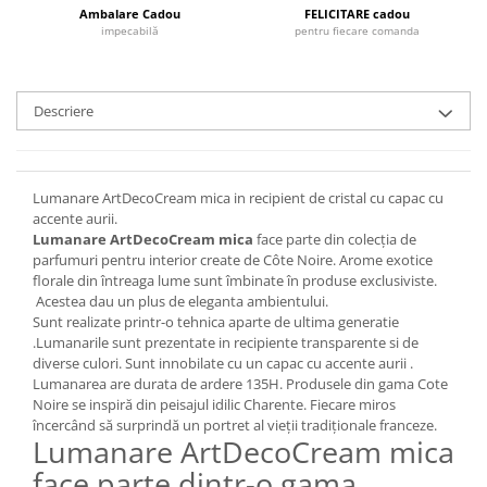
Cote Noire
Ambalare Cadou
FELICITARE cadou
ARRIS
impecabilă
pentru fiecare comanda
CELESTIAL PLATINUM
CORNUCOPIA
INTAGLIO
Descriere
JASPER CONRAN GOLD
RENAISSANCE GOLD
ANTHEMION BLUE
Lumanare ArtDecoCream mica in recipient de cristal cu capac cu
accente aurii.
BUTTERFLY BLOOM
Lumanare ArtDecoCream mica
face parte din colecția de
OLD COUNTRY ROSES
parfumuri pentru interior create de Côte Noire. Arome exotice
PASHMINA
florale din întreaga lume sunt îmbinate în produse exclusiviste.
Acestea dau un plus de eleganta ambientului.
SIGNET PLATINUM
Sunt realizate printr-o tehnica aparte de ultima generatie
CELESTIAL GOLD
.Lumanarile sunt prezentate in recipiente transparente si de
NATURE
diverse culori. Sunt innobilate cu un capac cu accente aurii .
Lumanarea are durata de ardere 135H. Produsele din gama Cote
CHINOISERIE WHITE
Noire se inspiră din peisajul idilic Charente. Fiecare miros
JASPER CONRAN WHITE
încercând să surprindă un portret al vieții tradiționale franceze.
Lumanare ArtDecoCream mica
GILDED MUSE
face parte dintr-o gama
WONDERLUST