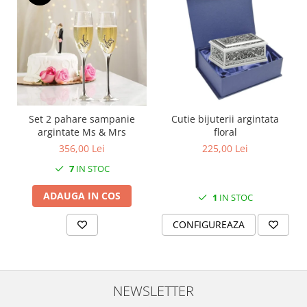
MORRIS&AMP;CO
KINGSLEY
SERENDIPITY GOLD
SERENDIPITY PLATINUM
CHELSEA
MEDICEA
CELESTIAL
Set 2 pahare sampanie
Cutie bijuterii argintata
argintate Ms & Mrs
floral
PATCHWORK WILLOW
356,00 Lei
225,00 Lei
BLUE LILY
7
IN STOC
HIBISCUS
SWAN
ADAUGA IN COS
1
IN STOC
FLORENTINE TURQUOISE
ANTHEMION GREY
CONFIGUREAZA
ORCHARD
CREATURES OF CURIOSITY
JARDIN
NEWSLETTER
RENAISSANCE RED