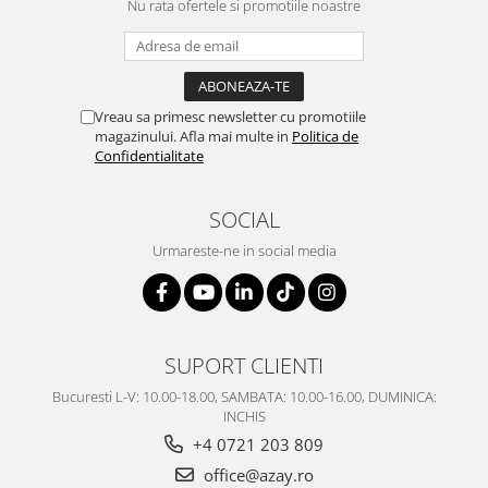
Nu rata ofertele si promotiile noastre
SERENDIPITY WHITE
FLOWER FESTIVAL BLUE
FLOWER FESTIVAL RED
LOVE BIRDS
Vreau sa primesc newsletter cu promotiile
CHIQUE VERDE
magazinului. Afla mai multe in
Politica de
CHIQUE ROZ
Confidentialitate
CHIQUE STRIPES VERDE
Renaissance Grey
SOCIAL
Royal White
Urmareste-ne in social media
CHIQUE STRIPES GALBEN
CHIQUE GALBEN
SUPORT CLIENTI
Bucuresti L-V: 10.00-18.00, SAMBATA: 10.00-16.00, DUMINICA:
INCHIS
+4 0721 203 809
office@azay.ro