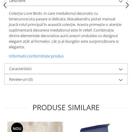
Cote Noire
Descriere
ARRIS
Colecția Love Birds, in care medalionul decorativ cu
CELESTIAL PLATINUM
binecunoscuta pasare si delicata, Macaleandru pictat manual
CORNUCOPIA
joacă rolul principal în această colecție. Acesta primește o atenție
INTAGLIO
suplimentară deoarece medalionul este în relief. Combinația
dintre elementele decorative aurii uneori ondulate cu designul
JASPER CONRAN GOLD
elegant atât al formelor, cât și al dungilor este surprinzătoare si
RENAISSANCE GOLD
eleganta.
ANTHEMION BLUE
Informatii conformitate produs
BUTTERFLY BLOOM
OLD COUNTRY ROSES
Caracteristici
PASHMINA
Review-uri
(0)
SIGNET PLATINUM
CELESTIAL GOLD
NATURE
PRODUSE SIMILARE
CHINOISERIE WHITE
JASPER CONRAN WHITE
GILDED MUSE
NOU
WONDERLUST