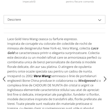
Cote Noire
impecabilă
pentru fiecare comanda
ARRIS
CELESTIAL PLATINUM
CORNUCOPIA
Descriere
INTAGLIO
JASPER CONRAN GOLD
RENAISSANCE GOLD
Lace Gold Vera Wang ceasca cu farfurie espresso.
ANTHEMION BLUE
Inspirata de corsajele viu colorate din colectiile de rochii de
mireasa ale designerului New York-ez, Vera Wang, colectia
Lace
BUTTERFLY BLOOM
Gold
se caracterizeaza printr-o eleganta surprinzatoare. Colectia
OLD COUNTRY ROSES
este decorata cu un model rafinat care se armonizeaza perfect cu
PASHMINA
combinatia unica de benzi personalizate de dantela si modele
florale delicate, din aur sau platina. O atingere de opulenta
SIGNET PLATINUM
pentru orice ocazie speciala sau pentru un cadou de nunta.
CELESTIAL GOLD
Incepand cu 2002
Vera Wang
semneaza o linie de portelanuri
englezesti Bone China produse in colaborarea cu
Wedgwood
si o
NATURE
complexa linie de CADOURI DE NUNTA din cristal si argint ce
CHINOISERIE WHITE
inglobeaza elementele caracteristice stilului sau atat de apreciat:
JASPER CONRAN WHITE
linii fine si delicate, interpretari ale panglicilor, fundelor si florilor,
modele decorative inspirate de trandafirii albi, florile preferate ale
GILDED MUSE
Verei. Toate piesele sunt realizate din materiale pretioase si
WONDERLUST
trainice, cu design clasic si contemporan sunt utile si absolut