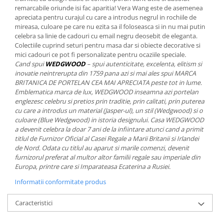
MORRIS&AMP;CO
remarcabile oriunde isi fac aparitia! Vera Wang este de asemenea
apreciata pentru curajul cu care a introdus negrul in rochiile de
KINGSLEY
mireasa, culoare pe care nu ezita sa il foloseasca si in nu mai putin
SERENDIPITY GOLD
celebra sa linie de cadouri cu email negru deosebit de eleganta.
Colectiile cuprind seturi pentru masa dar si obiecte decorative si
SERENDIPITY PLATINUM
mici cadouri ce pot fi personalizate pentru ocaziile speciale.
CHELSEA
Cand spui
WEDGWOOD
– spui autenticitate, excelenta, elitism si
MEDICEA
inovatie neintrerupta din 1759 pana azi si mai ales spui MARCA
BRITANICA DE PORTELAN CEA MAI APRECIATA peste tot in lume.
CELESTIAL
Emblematica marca de lux, WEDGWOOD inseamna azi portelan
PATCHWORK WILLOW
englezesc celebru si pretios prin traditie, prin calitati, prin puterea
BLUE LILY
cu care a introdus un material (Jasper-ul), un stil (Wedgwood) si o
culoare (Blue Wedgwood) in istoria designului. Casa WEDGWOOD
HIBISCUS
a devenit celebra la doar 7 ani de la infiintare atunci cand a primit
SWAN
titlul de Furnizor Oficial al Casei Regale a Marii Britanii si Irlandei
FLORENTINE TURQUOISE
de Nord. Odata cu titlul au aparut si marile comenzi, devenit
furnizorul preferat al multor altor familii regale sau imperiale din
ANTHEMION GREY
Europa, printre care si Imparateasa Ecaterina a Rusiei.
ORCHARD
Informatii conformitate produs
CREATURES OF CURIOSITY
JARDIN
Caracteristici
RENAISSANCE RED