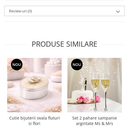
SERENDIPITY WHITE
FLOWER FESTIVAL BLUE
Review-uri
(0)
FLOWER FESTIVAL RED
LOVE BIRDS
CHIQUE VERDE
CHIQUE ROZ
PRODUSE SIMILARE
CHIQUE STRIPES VERDE
Renaissance Grey
Royal White
NOU
NOU
CHIQUE STRIPES GALBEN
CHIQUE GALBEN
Cutie bijuterii ovala fluturi
Set 2 pahare sampanie
si flori
argintate Ms & Mrs