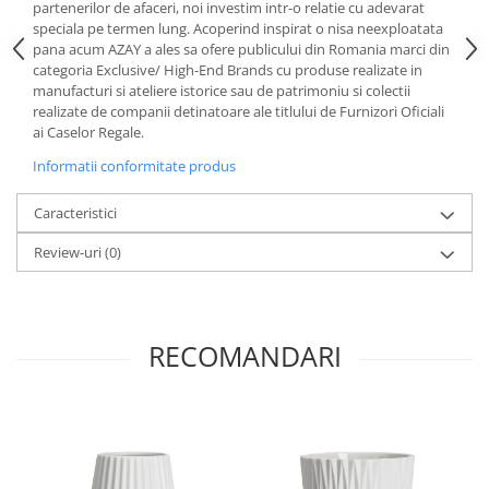
partenerilor de afaceri, noi investim intr-o relatie cu adevarat
MORRIS&AMP;CO
speciala pe termen lung. Acoperind inspirat o nisa neexploatata
KINGSLEY
pana acum AZAY a ales sa ofere publicului din Romania marci din
categoria Exclusive/ High-End Brands cu produse realizate in
SERENDIPITY GOLD
manufacturi si ateliere istorice sau de patrimoniu si colectii
SERENDIPITY PLATINUM
realizate de companii detinatoare ale titlului de Furnizori Oficiali
CHELSEA
ai Caselor Regale.
MEDICEA
Informatii conformitate produs
CELESTIAL
Caracteristici
PATCHWORK WILLOW
BLUE LILY
Review-uri
(0)
HIBISCUS
SWAN
FLORENTINE TURQUOISE
RECOMANDARI
ANTHEMION GREY
ORCHARD
CREATURES OF CURIOSITY
JARDIN
RENAISSANCE RED