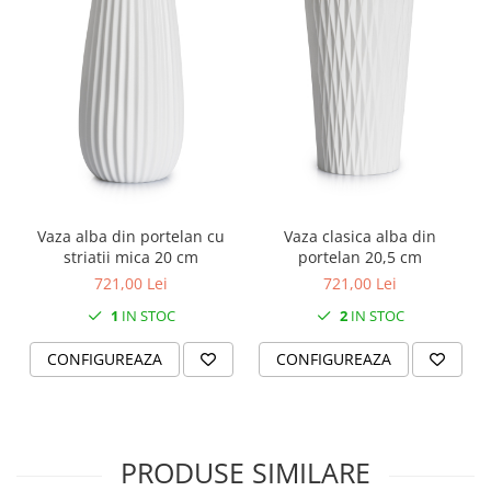
SERENDIPITY WHITE
FLOWER FESTIVAL BLUE
FLOWER FESTIVAL RED
LOVE BIRDS
CHIQUE VERDE
CHIQUE ROZ
CHIQUE STRIPES VERDE
Renaissance Grey
Vaza alba din portelan cu
Vaza clasica alba din
Royal White
striatii mica 20 cm
portelan 20,5 cm
CHIQUE STRIPES GALBEN
721,00 Lei
721,00 Lei
CHIQUE GALBEN
1
IN STOC
2
IN STOC
CONFIGUREAZA
CONFIGUREAZA
PRODUSE SIMILARE