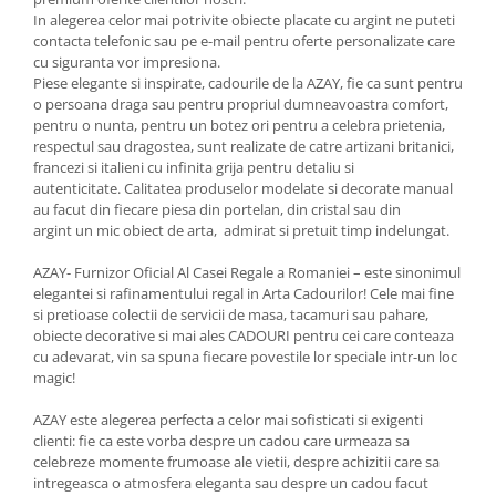
Cote Noire
In alegerea celor mai potrivite obiecte placate cu argint ne puteti
ARRIS
contacta telefonic sau pe e-mail pentru oferte personalizate care
CELESTIAL PLATINUM
cu siguranta vor impresiona.
CORNUCOPIA
Piese elegante si inspirate, cadourile de la AZAY, fie ca sunt pentru
o persoana draga sau pentru propriul dumneavoastra comfort,
INTAGLIO
pentru o nunta, pentru un botez ori pentru a celebra prietenia,
JASPER CONRAN GOLD
respectul sau dragostea, sunt realizate de catre artizani britanici,
RENAISSANCE GOLD
francezi si italieni cu infinita grija pentru detaliu si
autenticitate. Calitatea produselor modelate si decorate manual
ANTHEMION BLUE
au facut din fiecare piesa din portelan, din cristal sau din
BUTTERFLY BLOOM
argint un mic obiect de arta, admirat si pretuit timp indelungat.
OLD COUNTRY ROSES
AZAY- Furnizor Oficial Al Casei Regale a Romaniei – este sinonimul
PASHMINA
elegantei si rafinamentului regal in Arta Cadourilor! Cele mai fine
SIGNET PLATINUM
si pretioase colectii de servicii de masa, tacamuri sau pahare,
obiecte decorative si mai ales CADOURI pentru cei care conteaza
CELESTIAL GOLD
cu adevarat, vin sa spuna fiecare povestile lor speciale intr-un loc
NATURE
magic!
CHINOISERIE WHITE
AZAY este alegerea perfecta a celor mai sofisticati si exigenti
JASPER CONRAN WHITE
clienti: fie ca este vorba despre un cadou care urmeaza sa
GILDED MUSE
celebreze momente frumoase ale vietii, despre achizitii care sa
WONDERLUST
intregeasca o atmosfera eleganta sau despre un cadou facut