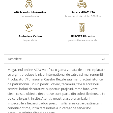
FRAPIERE
GEORGIA
LUCREZIA
VESTA
PAHARE SI ACCESORII
SAMOA
ELISA
CORPORATE
+20 Branduri Autentice
Livrare GRATUITA
SET PENTRU BĂUTURI
PIVOINE
TONDO DONI
FLOWER
Internationale
la comenzi de minim 300 Ron
TĂVI SI ACCESORII
ESMERALDA BLANC, GOLD,
ORPHOS
TABLE
PLATINUM
ACCESORII PENTRU FEMEI
CILI
BABY COLLECTION
CHARDONS GOLD, PLATINUM
SFEȘNICE
GIULIA
ROSE
Ambalare Cadou
FELICITARE cadou
HEMISPHERE
impecabilă
pentru fiecare comanda
RAME SI ALBUME FOTO
NETTARE DI VINO
LOVE KNOTS SILVER
KHAZARD OR &AMP; PLATINE
CARAFE
NOTTE DI STELLE
WITH LOVE SILVER
JASPER CONRAN PLATINUM
FRUCTIERE ARGINTATE
PLINIO
WITH LOVE BLACK
Descriere
CHINOISERIE GREEN
ACCESORII PENTRU BĂRBAȚI
YOUNG
WITH LOVE WHITE
100 YEARS
ACCESORII PENTRU BIROU
VIP
INFINITY
Magazinul online AZAY va ofera o gama variata de obiecte placate
BLANC SUR BLANC
BOLURI DECO
PIUME
WISH
cu argint produse la nivel international de catre cei mai renumiti
GROSGRAIN
Producatori/Furnizori ai Caselor Regale sau manufacturi istorice
AROME DE INTERIOR
AURIS
LOVE KNOTS GOLD
de patrimoniu. Boluri pentru caviar, tacamuri, tavi si accesorii
LACE GOLD
TEXTILE
BOTANIC GARDEN
WITH LOVE NOUVEAU
servire, boluri decorative, suporturi prajituri, rame foto, vaze,
LACE PLATINUM
BIJUTERII
STELLA
WITH LOVE GOLD
sfesnice sau obiecte decorative sunt parte din colectiile deosebite
EQUESTRIA
pe care le gasiti in site. Atentia noastra asupra ambalarii
ARANJAMENTE FLORALE
impecabile a fiecarui cadou precum si livrarea catre destinatar in
POLKA BLUE
PERNE
conditii optime, intra fara indoiala in categoria serviciilor
CHEEKY PINK
premium oferite clientilor nostri.