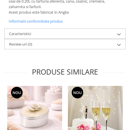
Cote Noire
ceai de 0.20L cu farfuria aferenta, cana, ceainic, cremiera,
ARRIS
zaharnita si farfurii.
Acest produs este fabricat in Anglia
CELESTIAL PLATINUM
CORNUCOPIA
Informatii conformitate produs
INTAGLIO
Caracteristici
JASPER CONRAN GOLD
RENAISSANCE GOLD
Review-uri
(0)
ANTHEMION BLUE
BUTTERFLY BLOOM
OLD COUNTRY ROSES
PRODUSE SIMILARE
PASHMINA
SIGNET PLATINUM
CELESTIAL GOLD
NOU
NOU
NATURE
CHINOISERIE WHITE
JASPER CONRAN WHITE
GILDED MUSE
WONDERLUST