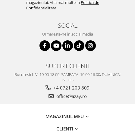
SERENDIPITY WHITE
magazinului. Afla mai multe in
Politica de
Confidentialitate
FLOWER FESTIVAL BLUE
FLOWER FESTIVAL RED
SOCIAL
LOVE BIRDS
CHIQUE VERDE
Urmareste-ne in social media
CHIQUE ROZ
CHIQUE STRIPES VERDE
Renaissance Grey
SUPORT CLIENTI
Royal White
CHIQUE STRIPES GALBEN
Bucuresti L-V: 10.00-18.00, SAMBATA: 10.00-16.00, DUMINICA:
INCHIS
CHIQUE GALBEN
+4 0721 203 809
office@azay.ro
MAGAZINUL MEU
CLIENTI