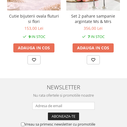
MORRIS&AMP;CO
KINGSLEY
Cutie bijuterii ovala fluturi
Set 2 pahare sampanie
SERENDIPITY GOLD
si flori
argintate Ms & Mrs
SERENDIPITY PLATINUM
153,00 Lei
356,00 Lei
CHELSEA
9
IN STOC
7
IN STOC
MEDICEA
ADAUGA IN COS
ADAUGA IN COS
CELESTIAL
PATCHWORK WILLOW
BLUE LILY
HIBISCUS
SWAN
FLORENTINE TURQUOISE
NEWSLETTER
ANTHEMION GREY
Nu rata ofertele si promotiile noastre
ORCHARD
CREATURES OF CURIOSITY
JARDIN
RENAISSANCE RED
Vreau sa primesc newsletter cu promotiile