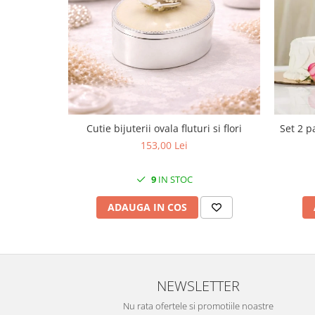
Cote Noire
ARRIS
CELESTIAL PLATINUM
CORNUCOPIA
INTAGLIO
JASPER CONRAN GOLD
RENAISSANCE GOLD
ANTHEMION BLUE
Cutie bijuterii ovala fluturi si flori
Set 2 p
BUTTERFLY BLOOM
153,00 Lei
OLD COUNTRY ROSES
PASHMINA
9
IN STOC
SIGNET PLATINUM
ADAUGA IN COS
CELESTIAL GOLD
NATURE
CHINOISERIE WHITE
JASPER CONRAN WHITE
NEWSLETTER
GILDED MUSE
Nu rata ofertele si promotiile noastre
WONDERLUST