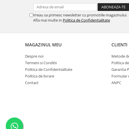
MORRIS&AMP;CO
KINGSLEY
Vreau sa primesc newsletter cu promotiile magazinului.
SERENDIPITY GOLD
Afla mai multe in
Politica de Confidentialitate
SERENDIPITY PLATINUM
CHELSEA
MEDICEA
MAGAZINUL MEU
CLIENTI
CELESTIAL
Despre noi
Metode de
PATCHWORK WILLOW
Termeni si Conditii
Politica d
BLUE LILY
Politica de Confidentialitate
Garantia 
HIBISCUS
Politica de livrare
Formular 
SWAN
Contact
ANPC
FLORENTINE TURQUOISE
ANTHEMION GREY
ORCHARD
CREATURES OF CURIOSITY
JARDIN
RENAISSANCE RED