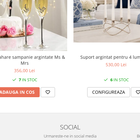
Suport argintat pentru 4 lu
ahare sampanie argintate Ms &
Mrs
530,00 Lei
356,00 Lei
6
IN STOC
7
IN STOC
CONFIGUREAZA
ADAUGA IN COS
SOCIAL
Urmareste-ne in social media
B