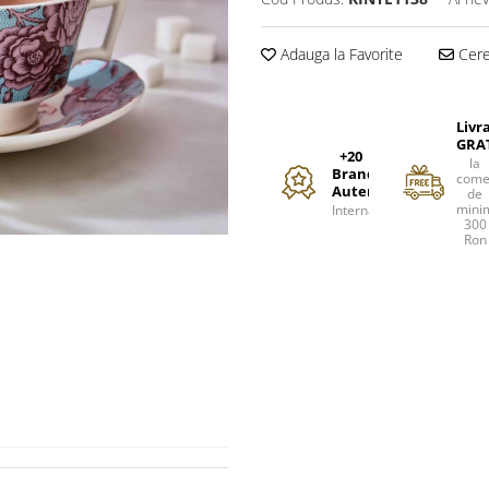
Adauga la Favorite
Cere 
Livr
GRA
+20
la
Branduri
come
Autentice
de
mini
Internationale
300
Ron