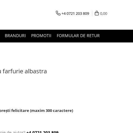
+4 0721 203 809
0,00
BRANDURI
PROMOTII
FORMULAR DE RETUR
 farfurie albastra
rești felicitare (maxim 300 caractere)
oie de ajutor?
+4 0721 203 809