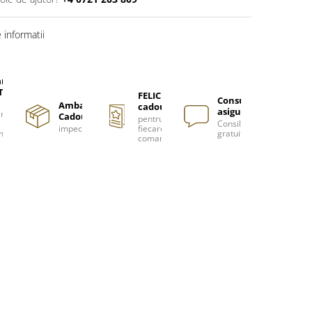
informatii
are
TUITA
FELICITARE
Consultanță
Ambalare
cadou
asigurată
nzi
Cadou
pentru
Consiliere
impecabilă
fiecare
m
gratuită
comanda