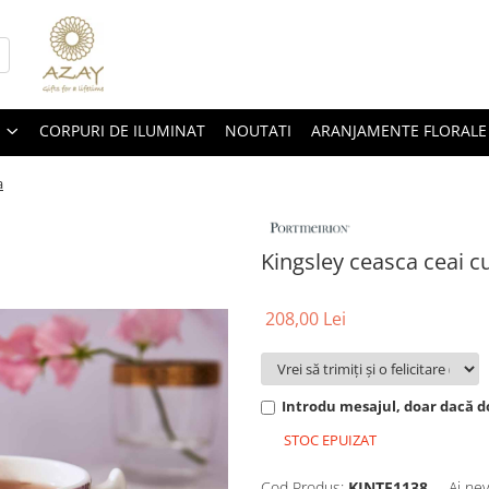
CORPURI DE ILUMINAT
NOUTATI
ARANJAMENTE FLORALE
a
Kingsley ceasca ceai cu
208,00 Lei
Introdu mesajul, doar dacă do
STOC EPUIZAT
Cod Produs:
KINTE1138
Ai nev