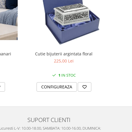
manari
Cutie bijuterii argintata floral
Set portela
farfurii 28
225,00 Lei
1
IN STOC
CONFIGUREAZA
C
SUPORT CLIENTI
ucuresti L-V: 10.00-18.00, SAMBATA: 10.00-16.00, DUMINICA: