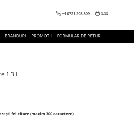
+4 0721 203 809
0,00
BRANDURI
PROMOTII
FORMULAR DE RETUR
re 1.3 L
rești felicitare (maxim 300 caractere)