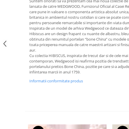
Suntem onorati sa va prezentam cea mai noua colectie de 
FRAPIERE
GEORGIA
LUCREZIA
VESTA
lansata de catre WEDGWOOD, Furnizorul Oficial al Casei Rega
PAHARE SI ACCESORII
SAMOA
ELISA
CORPORATE
care pune in valoare o componenta artistica absolut unica, 
SET PENTRU BĂUTURI
PIVOINE
TONDO DONI
FLOWER
britanica in ambientul nostru cotidian si care se poate con
pentru persoanele remarcabile si importante din viata d
TĂVI SI ACCESORII
ESMERALDA BLANC, GOLD,
ORPHOS
TABLE
Inspirata de un model de arhiva Wedgwood ce dateaza din j
PLATINUM
ACCESORII PENTRU FEMEI
CILI
BABY COLLECTION
Hibiscus are un design frapant cu nuante de albastru, bleu s
CHARDONS GOLD, PLATINUM
SFEȘNICE
GIULIA
ROSE
obtinuta din renumitul portelan “bone China” cu modele ori
toata priceperea manuala de catre maestrii artizani si finisa
HEMISPHERE
RAME SI ALBUME FOTO
NETTARE DI VINO
LOVE KNOTS SILVER
aur.
KHAZARD OR &AMP; PLATINE
CARAFE
NOTTE DI STELLE
WITH LOVE SILVER
Cu colectia HIBISCUS, inspirata de trecut dar si de cele mai 
JASPER CONRAN PLATINUM
contemporan, Wedgwood isi reafirma pozitia de trendsetter 
FRUCTIERE ARGINTATE
PLINIO
WITH LOVE BLACK
portelanului pretios Bone China, pozitie pe care si-a adjude
CHINOISERIE GREEN
ACCESORII PENTRU BĂRBAȚI
YOUNG
WITH LOVE WHITE
infiintarea marcii in anul 1759.
100 YEARS
ACCESORII PENTRU BIROU
VIP
INFINITY
Informatii conformitate produs
BLANC SUR BLANC
BOLURI DECO
PIUME
WISH
GROSGRAIN
AROME DE INTERIOR
AURIS
LOVE KNOTS GOLD
LACE GOLD
TEXTILE
BOTANIC GARDEN
WITH LOVE NOUVEAU
LACE PLATINUM
BIJUTERII
STELLA
WITH LOVE GOLD
EQUESTRIA
ARANJAMENTE FLORALE
POLKA BLUE
PERNE
CHEEKY PINK