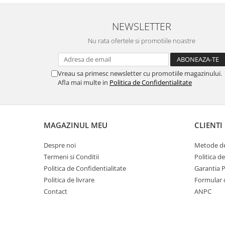
MORRIS&AMP;CO
KINGSLEY
NEWSLETTER
SERENDIPITY GOLD
Nu rata ofertele si promotiile noastre
SERENDIPITY PLATINUM
CHELSEA
MEDICEA
Vreau sa primesc newsletter cu promotiile magazinului.
Afla mai multe in
Politica de Confidentialitate
CELESTIAL
PATCHWORK WILLOW
BLUE LILY
HIBISCUS
MAGAZINUL MEU
CLIENTI
SWAN
Despre noi
Metode de
FLORENTINE TURQUOISE
Termeni si Conditii
Politica d
ANTHEMION GREY
Politica de Confidentialitate
Garantia 
ORCHARD
Politica de livrare
Formular 
CREATURES OF CURIOSITY
Contact
ANPC
JARDIN
RENAISSANCE RED