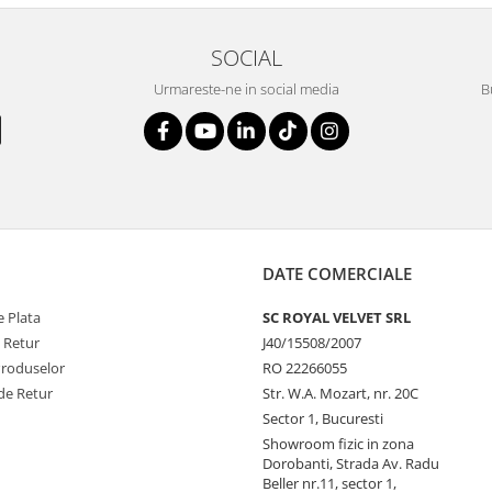
SOCIAL
Urmareste-ne in social media
B
DATE COMERCIALE
 Plata
SC ROYAL VELVET SRL
e Retur
J40/15508/2007
Produselor
RO 22266055
de Retur
Str. W.A. Mozart, nr. 20C
Sector 1, Bucuresti
Showroom fizic in zona
Dorobanti, Strada Av. Radu
Beller nr.11, sector 1,