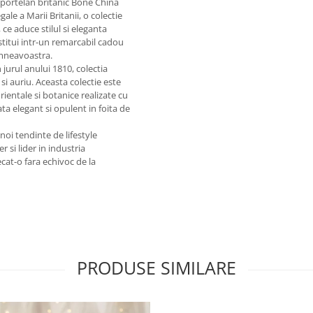
portelan britanic Bone China
le a Marii Britanii, o colectie
ce aduce stilul si eleganta
stitui intr-un remarcabil cadou
umneavoastra.
urul anului 1810, colectia
i auriu. Aceasta colectie este
entale si botanice realizate cu
ta elegant si opulent in foita de
noi tendinte de lifestyle
si lider in industria
cat-o fara echivoc de la
PRODUSE SIMILARE