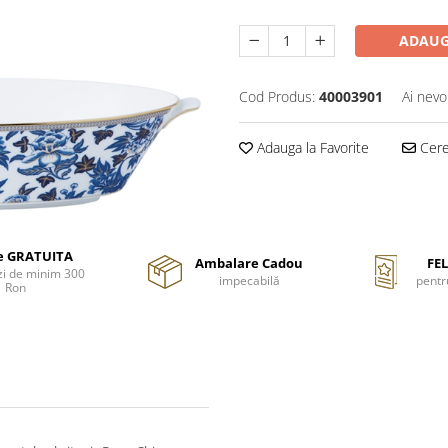
ADAUG
Cod Produs:
40003901
Ai nevo
Adauga la Favorite
Cere 
re GRATUITA
Ambalare Cadou
FEL
i de minim 300
impecabilă
pentr
Ron