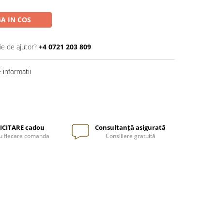
A IN COS
ie de ajutor?
+4 0721 203 809
informatii
ICITARE cadou
Consultanță asigurată
u fiecare comanda
Consiliere gratuită