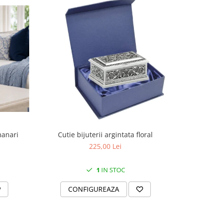
manari
Cutie bijuterii argintata floral
Set portela
farfurii 28
225,00 Lei
1
IN STOC
CONFIGUREAZA
C