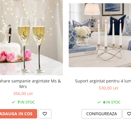
Suport argintat pentru 4 lu
ahare sampanie argintate Ms &
Mrs
530,00 Lei
356,00 Lei
6
IN STOC
7
IN STOC
CONFIGUREAZA
ADAUGA IN COS