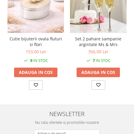
MORRIS&AMP;CO
KINGSLEY
SERENDIPITY GOLD
SERENDIPITY PLATINUM
CHELSEA
Cutie bijuterii ovala fluturi
Set 2 pahare sampanie
MEDICEA
si flori
argintate Ms & Mrs
CELESTIAL
153,00 Lei
356,00 Lei
PATCHWORK WILLOW
9
IN STOC
7
IN STOC
BLUE LILY
ADAUGA IN COS
ADAUGA IN COS
HIBISCUS
SWAN
FLORENTINE TURQUOISE
ANTHEMION GREY
ORCHARD
NEWSLETTER
CREATURES OF CURIOSITY
JARDIN
Nu rata ofertele si promotiile noastre
RENAISSANCE RED