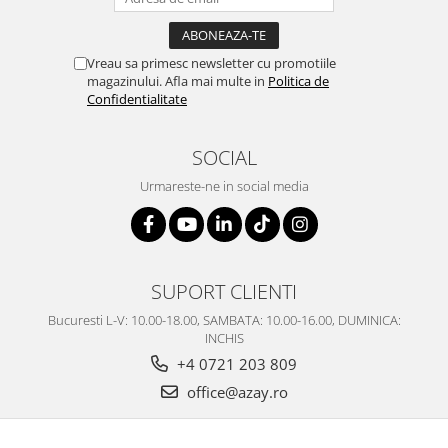
SERENDIPITY WHITE
FLOWER FESTIVAL BLUE
FLOWER FESTIVAL RED
Vreau sa primesc newsletter cu promotiile
magazinului. Afla mai multe in
Politica de
LOVE BIRDS
Confidentialitate
CHIQUE VERDE
CHIQUE ROZ
SOCIAL
CHIQUE STRIPES VERDE
Urmareste-ne in social media
Renaissance Grey
Royal White
CHIQUE STRIPES GALBEN
CHIQUE GALBEN
SUPORT CLIENTI
Bucuresti L-V: 10.00-18.00, SAMBATA: 10.00-16.00, DUMINICA:
INCHIS
+4 0721 203 809
office@azay.ro