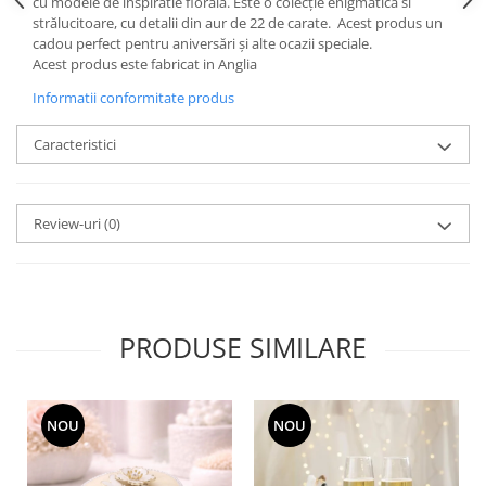
Cote Noire
cu modele de inspiratie florala. Este o colecție enigmatică si
ARRIS
strălucitoare, cu detalii din aur de 22 de carate. Acest produs un
cadou perfect pentru aniversări și alte ocazii speciale.
CELESTIAL PLATINUM
Acest produs este fabricat in Anglia
CORNUCOPIA
Informatii conformitate produs
INTAGLIO
JASPER CONRAN GOLD
Caracteristici
RENAISSANCE GOLD
ANTHEMION BLUE
BUTTERFLY BLOOM
Review-uri
(0)
OLD COUNTRY ROSES
PASHMINA
SIGNET PLATINUM
CELESTIAL GOLD
PRODUSE SIMILARE
NATURE
CHINOISERIE WHITE
JASPER CONRAN WHITE
NOU
NOU
GILDED MUSE
WONDERLUST