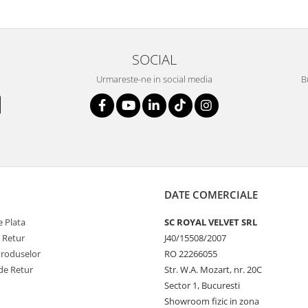
SOCIAL
Urmareste-ne in social media
B
DATE COMERCIALE
 Plata
SC ROYAL VELVET SRL
e Retur
J40/15508/2007
Produselor
RO 22266055
de Retur
Str. W.A. Mozart, nr. 20C
Sector 1, Bucuresti
Showroom fizic in zona