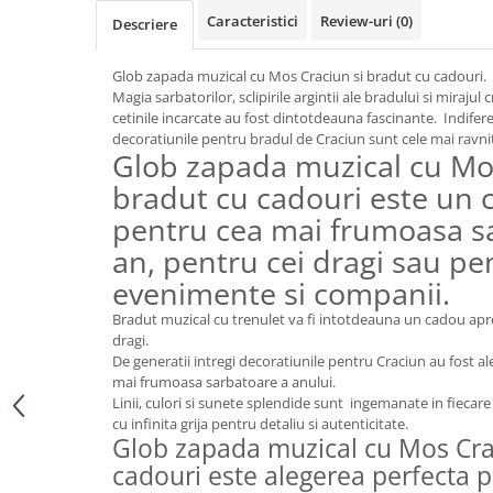
FRAPIERE
GEORGIA
LUCREZIA
VESTA
Caracteristici
Review-uri
(0)
Descriere
PAHARE SI ACCESORII
SAMOA
ELISA
CORPORATE
SET PENTRU BĂUTURI
PIVOINE
TONDO DONI
FLOWER
Glob zapada muzical cu Mos Craciun si bradut cu cadouri.
TĂVI SI ACCESORII
ESMERALDA BLANC, GOLD,
ORPHOS
TABLE
Magia sarbatorilor, sclipirile argintii ale bradului si mirajul
PLATINUM
cetinile incarcate au fost dintotdeauna fascinante. Indifere
ACCESORII PENTRU FEMEI
CILI
BABY COLLECTION
decoratiunile pentru bradul de Craciun sunt cele mai ravni
CHARDONS GOLD, PLATINUM
SFEȘNICE
GIULIA
ROSE
Glob zapada muzical cu Mos
HEMISPHERE
RAME SI ALBUME FOTO
NETTARE DI VINO
LOVE KNOTS SILVER
bradut cu cadouri este un 
KHAZARD OR &AMP; PLATINE
CARAFE
NOTTE DI STELLE
WITH LOVE SILVER
pentru cea mai frumoasa s
JASPER CONRAN PLATINUM
FRUCTIERE ARGINTATE
PLINIO
WITH LOVE BLACK
an, pentru cei dragi sau pe
CHINOISERIE GREEN
ACCESORII PENTRU BĂRBAȚI
YOUNG
WITH LOVE WHITE
evenimente si companii.
100 YEARS
ACCESORII PENTRU BIROU
VIP
INFINITY
BLANC SUR BLANC
Bradut muzical cu trenulet va fi intotdeauna un cadou apre
BOLURI DECO
PIUME
WISH
dragi.
GROSGRAIN
AROME DE INTERIOR
AURIS
LOVE KNOTS GOLD
De generatii intregi decoratiunile pentru Craciun au fost al
LACE GOLD
TEXTILE
BOTANIC GARDEN
WITH LOVE NOUVEAU
mai frumoasa sarbatoare a anului.
LACE PLATINUM
Linii, culori si sunete splendide sunt ingemanate in fiecare 
BIJUTERII
STELLA
WITH LOVE GOLD
cu infinita grija pentru detaliu si autenticitate.
EQUESTRIA
ARANJAMENTE FLORALE
Glob zapada muzical cu Mos Cra
POLKA BLUE
PERNE
cadouri este alegerea perfecta 
CHEEKY PINK