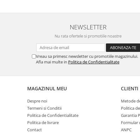
SERENDIPITY WHITE
FLOWER FESTIVAL BLUE
FLOWER FESTIVAL RED
NEWSLETTER
LOVE BIRDS
CHIQUE VERDE
Nu rata ofertele si promotiile noastre
CHIQUE ROZ
CHIQUE STRIPES VERDE
Vreau sa primesc newsletter cu promotiile magazinului.
Renaissance Grey
Afla mai multe in
Politica de Confidentialitate
Royal White
CHIQUE STRIPES GALBEN
CHIQUE GALBEN
MAGAZINUL MEU
CLIENTI
Despre noi
Metode de
Termeni si Conditii
Politica d
Politica de Confidentialitate
Garantia 
Politica de livrare
Formular 
Contact
ANPC