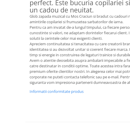
Cote Noire
perfect. Este bucuria copilariei s
ARRIS
un cadou de neuitat.
CELESTIAL PLATINUM
Glob zapada muzical cu Mos Craciun si bradut cu cadouri ne
CORNUCOPIA
amintirile copilariei si frumusetea sarbatorilor de iarna.
Pentru ca am invatat de-a lungul timpului, ca fiecare pers
INTAGLIO
cunostinte si valori, ne adaptam dorintelor fiecarui client
JASPER CONRAN GOLD
solutii la cerintele celor mai exigenti clienti.
RENAISSANCE GOLD
Apreciem continuitatea si tenacitatea cu care creatorii bra
identitatea si au dezvoltat unitar si coerent fiecare marca. I
ANTHEMION BLUE
timp si energie in construirea de legaturi trainice si durabile 
BUTTERFLY BLOOM
Avem o atentie deosebita asupra ambalarii impecabile a fi
catre destinatar in conditii optime. Toate acestea intra fara 
OLD COUNTRY ROSES
premium oferite clientilor nostri. In alegerea celor mai po
PASHMINA
corporate ne puteti contacta telefonic sau pe e-mail. Pentr
SIGNET PLATINUM
siguranta vom impresiona partenerii dumneavoastra de af
CELESTIAL GOLD
Informatii conformitate produs
NATURE
CHINOISERIE WHITE
JASPER CONRAN WHITE
GILDED MUSE
WONDERLUST