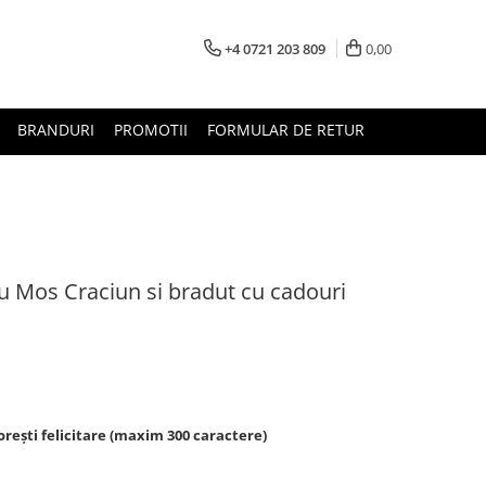
+4 0721 203 809
0,00
BRANDURI
PROMOTII
FORMULAR DE RETUR
u Mos Craciun si bradut cu cadouri
rești felicitare (maxim 300 caractere)