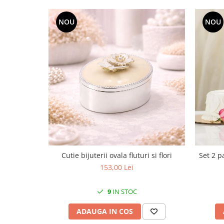
MORRIS&AMP;CO
KINGSLEY
NOU
NOU
SERENDIPITY GOLD
SERENDIPITY PLATINUM
CHELSEA
MEDICEA
CELESTIAL
PATCHWORK WILLOW
BLUE LILY
HIBISCUS
SWAN
FLORENTINE TURQUOISE
Cutie bijuterii ovala fluturi si flori
Set 2 p
ANTHEMION GREY
153,00 Lei
ORCHARD
CREATURES OF CURIOSITY
9
IN STOC
JARDIN
ADAUGA IN COS
RENAISSANCE RED