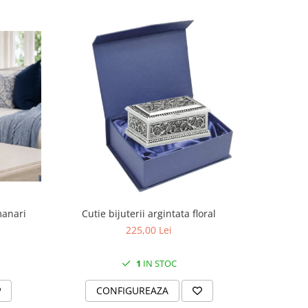
manari
Cutie bijuterii argintata floral
Set portela
farfurii 28
225,00 Lei
1
IN STOC
CONFIGUREAZA
C