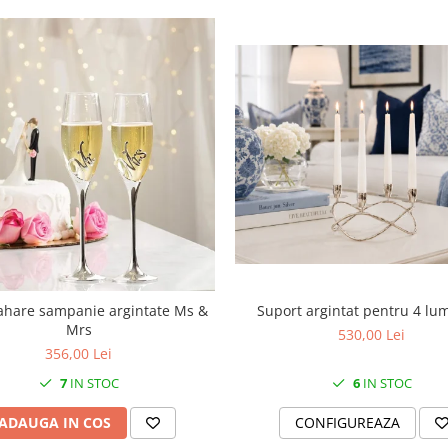
Suport argintat pentru 4 lu
ahare sampanie argintate Ms &
Mrs
530,00 Lei
356,00 Lei
6
IN STOC
7
IN STOC
CONFIGUREAZA
ADAUGA IN COS