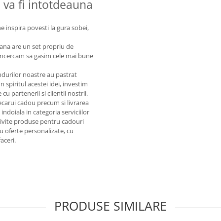
i va fi intotdeauna
 inspira povesti la gura sobei,
oana are un set propriu de
. Incercam sa gasim cele mai bune
ndurilor noastre au pastrat
n spiritul acestei idei, investim
cu partenerii si clientii nostrii.
ecarui cadou precum si livrarea
indoiala in categoria serviciilor
trivite produse pentru cadouri
u oferte personalizate, cu
aceri.
PRODUSE SIMILARE