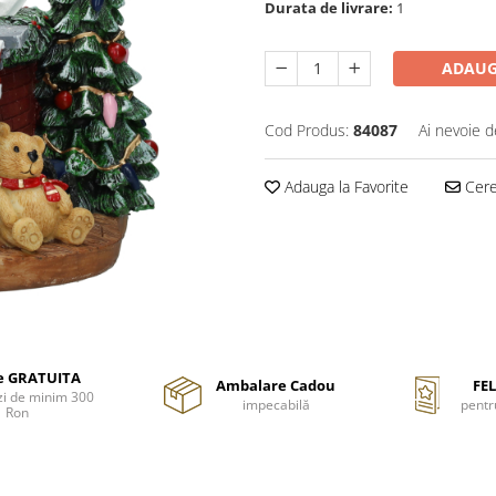
Durata de livrare:
1
ADAUG
Cod Produs:
84087
Ai nevoie d
Adauga la Favorite
Cere 
re GRATUITA
Ambalare Cadou
FEL
i de minim 300
impecabilă
pentr
Ron