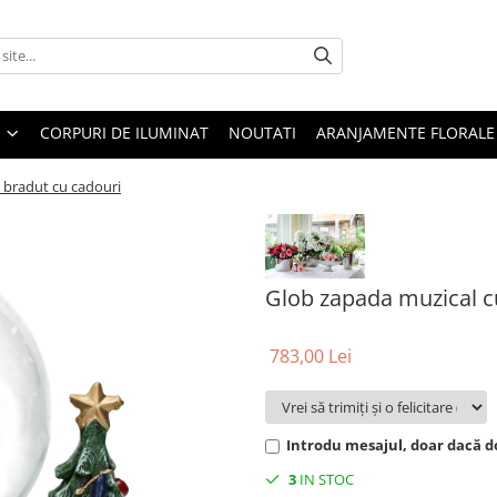
CORPURI DE ILUMINAT
NOUTATI
ARANJAMENTE FLORALE
 bradut cu cadouri
Glob zapada muzical c
783,00 Lei
Introdu mesajul, doar dacă do
3
IN STOC