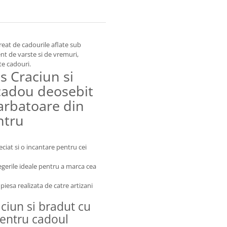
 creat de cadourile aflate sub
nt de varste si de vremuri,
te cadouri.
 Craciun si
cadou deosebit
arbatoare din
ntru
ciat si o incantare pentru cei
egerile ideale pentru a marca cea
piesa realizata de catre artizani
ciun si bradut cu
pentru cadoul