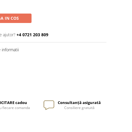
A IN COS
e ajutor?
+4 0721 203 809
informatii
ICITARE cadou
Consultanță asigurată
u fiecare comanda
Consiliere gratuită