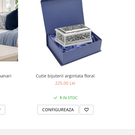
manari
Cutie bijuterii argintata floral
Set portela
farfurii 28
225,00 Lei
1
IN STOC
CONFIGUREAZA
C