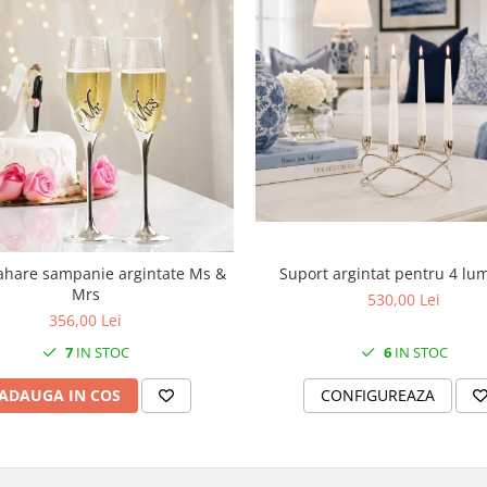
Suport argintat pentru 4 lu
ahare sampanie argintate Ms &
Mrs
530,00 Lei
356,00 Lei
6
IN STOC
7
IN STOC
CONFIGUREAZA
ADAUGA IN COS