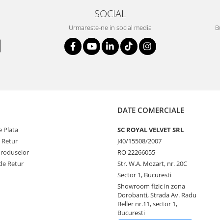
SOCIAL
Urmareste-ne in social media
B
DATE COMERCIALE
 Plata
SC ROYAL VELVET SRL
e Retur
J40/15508/2007
Produselor
RO 22266055
de Retur
Str. W.A. Mozart, nr. 20C
Sector 1, Bucuresti
Showroom fizic in zona
Dorobanti, Strada Av. Radu
Beller nr.11, sector 1,
Bucuresti