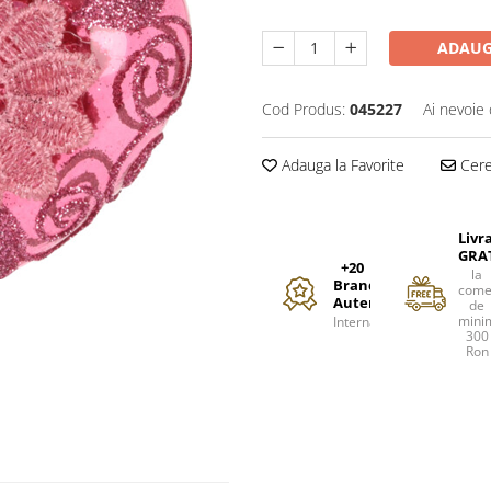
ADAUG
Cod Produs:
045227
Ai nevoie 
Adauga la Favorite
Cere 
Livr
GRA
+20
la
Branduri
come
Autentice
de
mini
Internationale
300
Ron