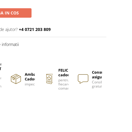
A IN COS
de ajutor?
+4 0721 203 809
informatii
are
TUITA
FELICITARE
Consultanță
Ambalare
cadou
asigurată
nzi
Cadou
pentru
Consiliere
impecabilă
fiecare
m
gratuită
comanda