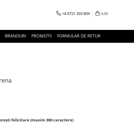
+4 0721 203 809
0,00
BRANDURI
PROMOTII
FORMULAR DE RETUR
grena
rești felicitare (maxim 300 caractere)