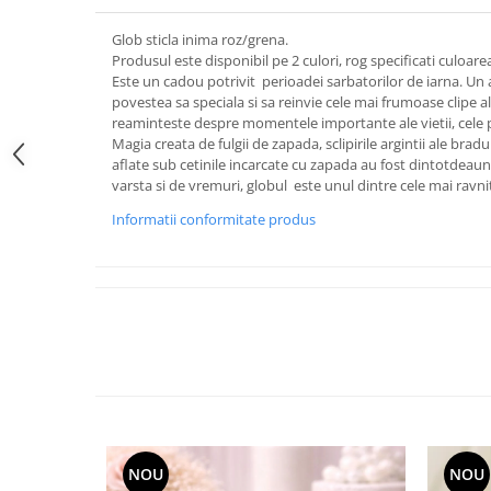
FRAPIERE
GEORGIA
LUCREZIA
VESTA
PAHARE SI ACCESORII
SAMOA
ELISA
CORPORATE
Glob sticla inima roz/grena.
Produsul este disponibil pe 2 culori, rog specificati culoare
SET PENTRU BĂUTURI
PIVOINE
TONDO DONI
FLOWER
Este un cadou potrivit perioadei sarbatorilor de iarna. Un 
TĂVI SI ACCESORII
ESMERALDA BLANC, GOLD,
ORPHOS
TABLE
povestea sa speciala si sa reinvie cele mai frumoase clipe ale
PLATINUM
ACCESORII PENTRU FEMEI
CILI
BABY COLLECTION
reaminteste despre momentele importante ale vietii, cele pe
CHARDONS GOLD, PLATINUM
Magia creata de fulgii de zapada, sclipirile argintii ale bradu
SFEȘNICE
GIULIA
ROSE
aflate sub cetinile incarcate cu zapada au fost dintotdeaun
HEMISPHERE
RAME SI ALBUME FOTO
NETTARE DI VINO
LOVE KNOTS SILVER
varsta si de vremuri, globul este unul dintre cele mai ravni
KHAZARD OR &AMP; PLATINE
CARAFE
NOTTE DI STELLE
WITH LOVE SILVER
Informatii conformitate produs
JASPER CONRAN PLATINUM
FRUCTIERE ARGINTATE
PLINIO
WITH LOVE BLACK
CHINOISERIE GREEN
ACCESORII PENTRU BĂRBAȚI
YOUNG
WITH LOVE WHITE
100 YEARS
ACCESORII PENTRU BIROU
VIP
INFINITY
BLANC SUR BLANC
BOLURI DECO
PIUME
WISH
GROSGRAIN
AROME DE INTERIOR
AURIS
LOVE KNOTS GOLD
LACE GOLD
TEXTILE
BOTANIC GARDEN
WITH LOVE NOUVEAU
LACE PLATINUM
BIJUTERII
STELLA
WITH LOVE GOLD
EQUESTRIA
ARANJAMENTE FLORALE
POLKA BLUE
PERNE
NOU
NOU
CHEEKY PINK