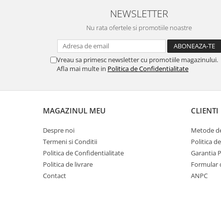
MORRIS&AMP;CO
NEWSLETTER
KINGSLEY
Nu rata ofertele si promotiile noastre
SERENDIPITY GOLD
SERENDIPITY PLATINUM
CHELSEA
Vreau sa primesc newsletter cu promotiile magazinului.
Afla mai multe in
Politica de Confidentialitate
MEDICEA
CELESTIAL
PATCHWORK WILLOW
BLUE LILY
MAGAZINUL MEU
CLIENTI
HIBISCUS
Despre noi
Metode de
SWAN
Termeni si Conditii
Politica d
FLORENTINE TURQUOISE
Politica de Confidentialitate
Garantia 
ANTHEMION GREY
Politica de livrare
Formular 
ORCHARD
Contact
ANPC
CREATURES OF CURIOSITY
JARDIN
RENAISSANCE RED