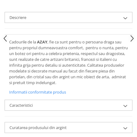
Cote Noire
ARRIS
CELESTIAL PLATINUM
Descriere
CORNUCOPIA
INTAGLIO
JASPER CONRAN GOLD
Cadourile de la
AZAY
, fie ca sunt pentru o persoana draga sau
RENAISSANCE GOLD
pentru propriul dumneavoastra comfort, pentru o nunta, pentru
un botez ori pentru a celebra prietenia, respectul sau dragostea,
ANTHEMION BLUE
sunt realizate de catre artizani britanici, francezi si italieni cu
BUTTERFLY BLOOM
infinita grija pentru detaliu si autenticitate. Calitatea produselor
OLD COUNTRY ROSES
modelate si decorate manual au facut din fiecare piesa din
portelan, din cristal sau din argint un mic obiect de arta, admirat
PASHMINA
si pretuit timp indelungat.
SIGNET PLATINUM
Informatii conformitate produs
CELESTIAL GOLD
NATURE
Caracteristici
CHINOISERIE WHITE
JASPER CONRAN WHITE
GILDED MUSE
Curatarea produsului din argint
WONDERLUST