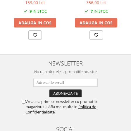
153,00 Lei
356,00 Lei
SERENDIPITY WHITE
FLOWER FESTIVAL BLUE
9
IN STOC
7
IN STOC
FLOWER FESTIVAL RED
ADAUGA IN COS
ADAUGA IN COS
LOVE BIRDS
CHIQUE VERDE
CHIQUE ROZ
CHIQUE STRIPES VERDE
Renaissance Grey
NEWSLETTER
Royal White
CHIQUE STRIPES GALBEN
Nu rata ofertele si promotiile noastre
CHIQUE GALBEN
Vreau sa primesc newsletter cu promotiile
magazinului. Afla mai multe in
Politica de
Confidentialitate
SOCIAL