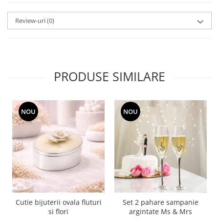
MORRIS&AMP;CO
KINGSLEY
Review-uri
(0)
SERENDIPITY GOLD
SERENDIPITY PLATINUM
CHELSEA
MEDICEA
PRODUSE SIMILARE
CELESTIAL
PATCHWORK WILLOW
BLUE LILY
NOU
NOU
HIBISCUS
SWAN
FLORENTINE TURQUOISE
ANTHEMION GREY
ORCHARD
CREATURES OF CURIOSITY
JARDIN
Cutie bijuterii ovala fluturi
Set 2 pahare sampanie
RENAISSANCE RED
si flori
argintate Ms & Mrs