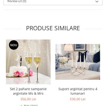
Review-uri
(0)
SERENDIPITY WHITE
FLOWER FESTIVAL BLUE
FLOWER FESTIVAL RED
LOVE BIRDS
PRODUSE SIMILARE
CHIQUE VERDE
CHIQUE ROZ
CHIQUE STRIPES VERDE
Renaissance Grey
NOU
Royal White
CHIQUE STRIPES GALBEN
CHIQUE GALBEN
Set 2 pahare sampanie
Suport argintat pentru 4
argintate Ms & Mrs
lumanari
356,00 Lei
530,00 Lei