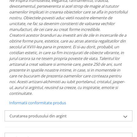
Ne inspira frumusetea, eleganta, rafinamentul, traditia,
MORRIS&AMP;CO
devotamentul, perseverenta si acel strop de magie al tututor
oamenilor implicati in crearea obiectelor care se afla in portofoliul
KINGSLEY
nostru.
Obiectele-povesti aduc vietii noastre elemente de
SERENDIPITY GOLD
unicitate, ne fac sa devenim constienti de valoarea vechilor
SERENDIPITY PLATINUM
manufacturi, de cei care au creat forme incredibile.
Creatorii acestor branduri au investit ani de zile in incercarile de a
CHELSEA
obtine forme pure, estetice, care au atras atentia regalitatilor din
MEDICEA
secolul al XVIII-lea pana in prezent. Ei si-au dorit, probabil, un
CELESTIAL
cotidian estetic, in care sa fim inconjurati de obiecte vibrante, in
jurul carora sa ne tesem propria poveste de viata.
Talentul lor
PATCHWORK WILLOW
artizanal a creat valoare si armonie care, peste 250 de ani, sunt
BLUE LILY
prezente in spatiile noastre intime, in case, si in momentele in
HIBISCUS
care ne bucuram de prezenta oamenilor care conteaza pentru
noi.
Acesti artizani-alchimisti au iubit portelanul, cristalul, jasper-
SWAN
ul, aurul si argintul, reusind sa creeze, cu inspiratie, emotie si
FLORENTINE TURQUOISE
continuitate.
ANTHEMION GREY
Informatii conformitate produs
ORCHARD
CREATURES OF CURIOSITY
Curatarea produsului din argint
JARDIN
RENAISSANCE RED