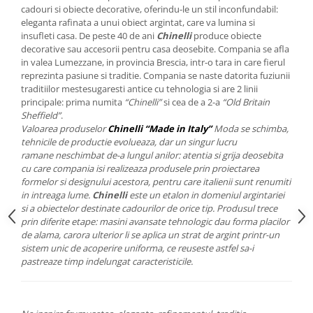
Cote Noire
cadouri si obiecte decorative, oferindu-le un stil inconfundabil:
ARRIS
eleganta rafinata a unui obiect argintat, care va lumina si
CELESTIAL PLATINUM
insufleti casa. De peste 40 de ani
Chinelli
produce obiecte
decorative sau accesorii pentru casa deosebite. Compania se afla
CORNUCOPIA
in valea Lumezzane, in provincia Brescia, intr-o tara in care fierul
INTAGLIO
reprezinta pasiune si traditie. Compania se naste datorita fuziunii
JASPER CONRAN GOLD
traditiilor mestesugaresti antice cu tehnologia si are 2 linii
principale: prima numita
“Chinelli”
si cea de a 2-a
“Old Britain
RENAISSANCE GOLD
Sheffield”
.
ANTHEMION BLUE
Valoarea produselor
Chinelli “Made in Italy”
Moda se schimba,
BUTTERFLY BLOOM
tehnicile de productie evolueaza, dar un singur lucru
ramane neschimbat de-a lungul anilor: atentia si grija deosebita
OLD COUNTRY ROSES
cu care compania isi realizeaza produsele prin proiectarea
PASHMINA
formelor si designului acestora, pentru care italienii sunt renumiti
in intreaga lume.
Chinelli
este un etalon in domeniul argintariei
SIGNET PLATINUM
si a obiectelor destinate cadourilor de orice tip. Produsul trece
CELESTIAL GOLD
prin diferite etape: masini avansate tehnologic dau forma placilor
NATURE
de alama, carora ulterior li se aplica un strat de argint printr-un
sistem unic de acoperire uniforma, ce reuseste astfel sa-i
CHINOISERIE WHITE
pastreaze timp indelungat caracteristicile.
JASPER CONRAN WHITE
GILDED MUSE
WONDERLUST