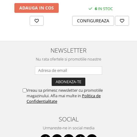
SERENDIPITY WHITE
ADAUGA IN COS
6
IN STOC
FLOWER FESTIVAL BLUE
FLOWER FESTIVAL RED
CONFIGUREAZA
LOVE BIRDS
CHIQUE VERDE
CHIQUE ROZ
NEWSLETTER
CHIQUE STRIPES VERDE
Renaissance Grey
Nu rata ofertele si promotiile noastre
Royal White
CHIQUE STRIPES GALBEN
CHIQUE GALBEN
Vreau sa primesc newsletter cu promotiile
magazinului. Afla mai multe in
Politica de
Confidentialitate
SOCIAL
Urmareste-ne in social media