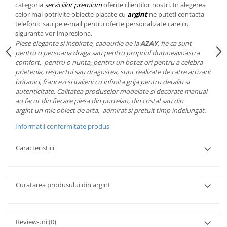
Cote Noire
categoria
serviciilor premium
oferite clientilor nostri. In alegerea
ARRIS
celor mai potrivite obiecte placate cu
argint
ne puteti contacta
CELESTIAL PLATINUM
telefonic sau pe e-mail pentru oferte personalizate care cu
siguranta vor impresiona.
CORNUCOPIA
Piese elegante si inspirate, cadourile de la
AZAY
, fie ca sunt
INTAGLIO
pentru o persoana draga sau pentru propriul dumneavoastra
comfort, pentru o nunta, pentru un botez ori pentru a celebra
JASPER CONRAN GOLD
prietenia, respectul sau dragostea, sunt realizate de catre artizani
RENAISSANCE GOLD
britanici, francezi si italieni cu infinita grija pentru detaliu si
ANTHEMION BLUE
autenticitate. Calitatea produselor modelate si decorate manual
au facut din fiecare piesa din portelan, din cristal sau din
BUTTERFLY BLOOM
argint un mic obiect de arta, admirat si pretuit timp indelungat.
OLD COUNTRY ROSES
Informatii conformitate produs
PASHMINA
SIGNET PLATINUM
Caracteristici
CELESTIAL GOLD
NATURE
CHINOISERIE WHITE
Curatarea produsului din argint
JASPER CONRAN WHITE
GILDED MUSE
WONDERLUST
Review-uri
(0)