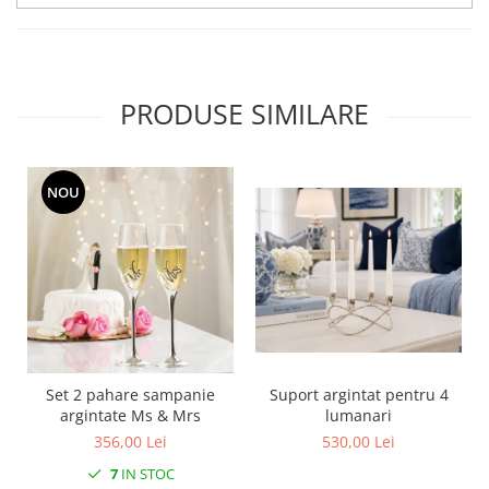
MORRIS&AMP;CO
KINGSLEY
SERENDIPITY GOLD
SERENDIPITY PLATINUM
PRODUSE SIMILARE
CHELSEA
MEDICEA
CELESTIAL
NOU
PATCHWORK WILLOW
BLUE LILY
HIBISCUS
SWAN
FLORENTINE TURQUOISE
ANTHEMION GREY
ORCHARD
Set 2 pahare sampanie
Suport argintat pentru 4
CREATURES OF CURIOSITY
argintate Ms & Mrs
lumanari
356,00 Lei
530,00 Lei
JARDIN
RENAISSANCE RED
7
IN STOC