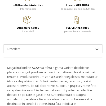
FRAPIERE
GEORGIA
LUCREZIA
VESTA
+20 Branduri Autentice
Livrare GRATUITA
PAHARE SI ACCESORII
SAMOA
ELISA
CORPORATE
Internationale
la comenzi de minim 300 Ron
SET PENTRU BĂUTURI
PIVOINE
TONDO DONI
FLOWER
TĂVI SI ACCESORII
ESMERALDA BLANC, GOLD,
ORPHOS
TABLE
PLATINUM
ACCESORII PENTRU FEMEI
CILI
BABY COLLECTION
Ambalare Cadou
FELICITARE cadou
CHARDONS GOLD, PLATINUM
impecabilă
pentru fiecare comanda
SFEȘNICE
GIULIA
ROSE
HEMISPHERE
RAME SI ALBUME FOTO
NETTARE DI VINO
LOVE KNOTS SILVER
KHAZARD OR &AMP; PLATINE
CARAFE
NOTTE DI STELLE
WITH LOVE SILVER
Descriere
JASPER CONRAN PLATINUM
FRUCTIERE ARGINTATE
PLINIO
WITH LOVE BLACK
CHINOISERIE GREEN
ACCESORII PENTRU BĂRBAȚI
YOUNG
WITH LOVE WHITE
100 YEARS
ACCESORII PENTRU BIROU
VIP
INFINITY
Magazinul online
AZAY
va ofera o gama variata de obiecte
BLANC SUR BLANC
BOLURI DECO
PIUME
WISH
placate cu argint produse la nivel international de catre cei mai
GROSGRAIN
AROME DE INTERIOR
AURIS
LOVE KNOTS GOLD
renumiti Producatori/Furnizori ai Caselor Regale sau manufacturi
LACE GOLD
istorice de patrimoniu. Boluri pentru caviar, tacamuri, tavi si
TEXTILE
BOTANIC GARDEN
WITH LOVE NOUVEAU
accesorii servire, boluri decorative, suporturi prajituri, rame foto,
LACE PLATINUM
BIJUTERII
STELLA
WITH LOVE GOLD
vaze, sfesnice sau obiecte decorative sunt parte din colectiile
EQUESTRIA
ARANJAMENTE FLORALE
deosebite pe care le gasiti in site. Atentia noastra asupra
POLKA BLUE
ambalarii impecabile a fiecarui cadou precum si livrarea catre
PERNE
destinatar in conditii optime, intra fara indoiala in
CHEEKY PINK