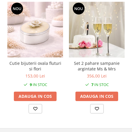
MORRIS&AMP;CO
NOU
NOU
KINGSLEY
SERENDIPITY GOLD
SERENDIPITY PLATINUM
CHELSEA
MEDICEA
CELESTIAL
PATCHWORK WILLOW
Cutie bijuterii ovala fluturi
Set 2 pahare sampanie
BLUE LILY
si flori
argintate Ms & Mrs
HIBISCUS
153,00 Lei
356,00 Lei
SWAN
9
IN STOC
7
IN STOC
FLORENTINE TURQUOISE
ANTHEMION GREY
ADAUGA IN COS
ADAUGA IN COS
ORCHARD
CREATURES OF CURIOSITY
JARDIN
RENAISSANCE RED