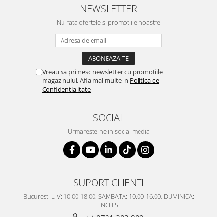
SERENDIPITY WHITE
NEWSLETTER
FLOWER FESTIVAL BLUE
Nu rata ofertele si promotiile noastre
FLOWER FESTIVAL RED
LOVE BIRDS
CHIQUE VERDE
CHIQUE ROZ
Vreau sa primesc newsletter cu promotiile
CHIQUE STRIPES VERDE
magazinului. Afla mai multe in
Politica de
Confidentialitate
Renaissance Grey
Royal White
SOCIAL
CHIQUE STRIPES GALBEN
CHIQUE GALBEN
Urmareste-ne in social media
SUPORT CLIENTI
Bucuresti L-V: 10.00-18.00, SAMBATA: 10.00-16.00, DUMINICA:
INCHIS