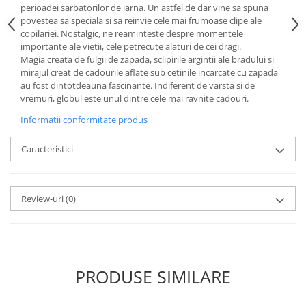
Cote Noire
perioadei sarbatorilor de iarna. Un astfel de dar vine sa spuna
ARRIS
povestea sa speciala si sa reinvie cele mai frumoase clipe ale
CELESTIAL PLATINUM
copilariei. Nostalgic, ne reaminteste despre momentele
importante ale vietii, cele petrecute alaturi de cei dragi.
CORNUCOPIA
Magia creata de fulgii de zapada, sclipirile argintii ale bradului si
INTAGLIO
mirajul creat de cadourile aflate sub cetinile incarcate cu zapada
JASPER CONRAN GOLD
au fost dintotdeauna fascinante. Indiferent de varsta si de
vremuri, globul este unul dintre cele mai ravnite cadouri.
RENAISSANCE GOLD
Informatii conformitate produs
ANTHEMION BLUE
BUTTERFLY BLOOM
Caracteristici
OLD COUNTRY ROSES
PASHMINA
SIGNET PLATINUM
Review-uri
(0)
CELESTIAL GOLD
NATURE
CHINOISERIE WHITE
JASPER CONRAN WHITE
PRODUSE SIMILARE
GILDED MUSE
WONDERLUST