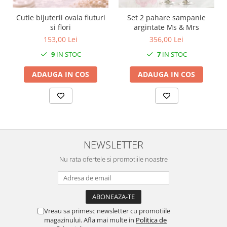
MORRIS&AMP;CO
Cutie bijuterii ovala fluturi
Set 2 pahare sampanie
KINGSLEY
si flori
argintate Ms & Mrs
SERENDIPITY GOLD
153,00 Lei
356,00 Lei
SERENDIPITY PLATINUM
9
IN STOC
7
IN STOC
CHELSEA
MEDICEA
ADAUGA IN COS
ADAUGA IN COS
CELESTIAL
PATCHWORK WILLOW
BLUE LILY
HIBISCUS
SWAN
NEWSLETTER
FLORENTINE TURQUOISE
Nu rata ofertele si promotiile noastre
ANTHEMION GREY
ORCHARD
CREATURES OF CURIOSITY
JARDIN
Vreau sa primesc newsletter cu promotiile
RENAISSANCE RED
magazinului. Afla mai multe in
Politica de