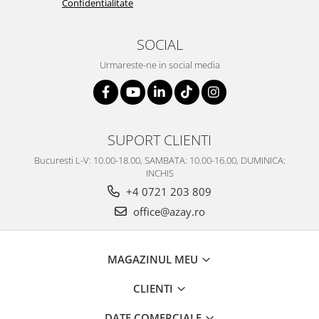
Confidentialitate
SERENDIPITY WHITE
FLOWER FESTIVAL BLUE
SOCIAL
FLOWER FESTIVAL RED
LOVE BIRDS
Urmareste-ne in social media
CHIQUE VERDE
CHIQUE ROZ
CHIQUE STRIPES VERDE
Renaissance Grey
SUPORT CLIENTI
Royal White
Bucuresti L-V: 10.00-18.00, SAMBATA: 10.00-16.00, DUMINICA:
CHIQUE STRIPES GALBEN
INCHIS
CHIQUE GALBEN
+4 0721 203 809
office@azay.ro
MAGAZINUL MEU
CLIENTI
DATE COMERCIALE