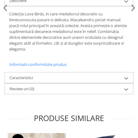
Cote Noire
Descriere
ARRIS
Colecția Love Birds, in care medalionul decorativ cu
CELESTIAL PLATINUM
binecunoscuta pasare si delicata, Macaleandru pictat manual
CORNUCOPIA
joacă rolul principal în această colecție. Acesta primește o atenție
INTAGLIO
suplimentară deoarece medalionul este în relief. Combinația
dintre elementele decorative aurii uneori ondulate cu designul
JASPER CONRAN GOLD
elegant atât al formelor, cât și al dungilor este surprinzătoare si
RENAISSANCE GOLD
eleganta.
ANTHEMION BLUE
BUTTERFLY BLOOM
Informatii conformitate produs
OLD COUNTRY ROSES
Caracteristici
PASHMINA
SIGNET PLATINUM
Review-uri
(0)
CELESTIAL GOLD
NATURE
CHINOISERIE WHITE
PRODUSE SIMILARE
JASPER CONRAN WHITE
GILDED MUSE
WONDERLUST