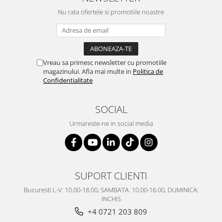
SERENDIPITY WHITE
Nu rata ofertele si promotiile noastre
FLOWER FESTIVAL BLUE
FLOWER FESTIVAL RED
LOVE BIRDS
CHIQUE VERDE
Vreau sa primesc newsletter cu promotiile
CHIQUE ROZ
magazinului. Afla mai multe in
Politica de
Confidentialitate
CHIQUE STRIPES VERDE
Renaissance Grey
SOCIAL
Royal White
CHIQUE STRIPES GALBEN
Urmareste-ne in social media
CHIQUE GALBEN
SUPORT CLIENTI
Bucuresti L-V: 10.00-18.00, SAMBATA: 10.00-16.00, DUMINICA:
INCHIS
+4 0721 203 809