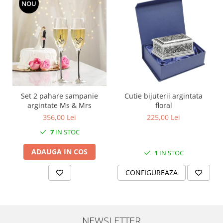
NOU
MORRIS&AMP;CO
KINGSLEY
SERENDIPITY GOLD
SERENDIPITY PLATINUM
CHELSEA
MEDICEA
CELESTIAL
Set 2 pahare sampanie
Cutie bijuterii argintata
PATCHWORK WILLOW
argintate Ms & Mrs
floral
BLUE LILY
356,00 Lei
225,00 Lei
HIBISCUS
7
IN STOC
SWAN
FLORENTINE TURQUOISE
ADAUGA IN COS
1
IN STOC
ANTHEMION GREY
CONFIGUREAZA
ORCHARD
CREATURES OF CURIOSITY
JARDIN
RENAISSANCE RED
NEWSLETTER