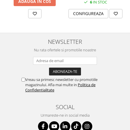
ADAUGA IN COS
6
IN STOC
SERENDIPITY WHITE
FLOWER FESTIVAL BLUE
CONFIGUREAZA
FLOWER FESTIVAL RED
LOVE BIRDS
CHIQUE VERDE
NEWSLETTER
CHIQUE ROZ
CHIQUE STRIPES VERDE
Nu rata ofertele si promotiile noastre
Renaissance Grey
Royal White
CHIQUE STRIPES GALBEN
CHIQUE GALBEN
Vreau sa primesc newsletter cu promotiile
magazinului. Afla mai multe in
Politica de
Confidentialitate
SOCIAL
Urmareste-ne in social media