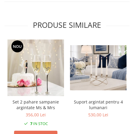
MORRIS&AMP;CO
KINGSLEY
SERENDIPITY GOLD
PRODUSE SIMILARE
SERENDIPITY PLATINUM
CHELSEA
MEDICEA
NOU
CELESTIAL
PATCHWORK WILLOW
BLUE LILY
HIBISCUS
SWAN
FLORENTINE TURQUOISE
ANTHEMION GREY
Set 2 pahare sampanie
Suport argintat pentru 4
ORCHARD
argintate Ms & Mrs
lumanari
CREATURES OF CURIOSITY
356,00 Lei
530,00 Lei
JARDIN
7
IN STOC
RENAISSANCE RED