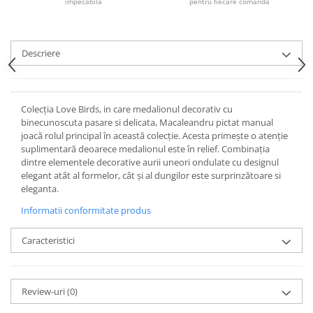
Cote Noire
impecabilă
pentru fiecare comanda
ARRIS
CELESTIAL PLATINUM
CORNUCOPIA
Descriere
INTAGLIO
JASPER CONRAN GOLD
RENAISSANCE GOLD
Colecția Love Birds, in care medalionul decorativ cu
binecunoscuta pasare si delicata, Macaleandru pictat manual
ANTHEMION BLUE
joacă rolul principal în această colecție. Acesta primește o atenție
BUTTERFLY BLOOM
suplimentară deoarece medalionul este în relief. Combinația
OLD COUNTRY ROSES
dintre elementele decorative aurii uneori ondulate cu designul
elegant atât al formelor, cât și al dungilor este surprinzătoare si
PASHMINA
eleganta.
SIGNET PLATINUM
Informatii conformitate produs
CELESTIAL GOLD
NATURE
Caracteristici
CHINOISERIE WHITE
JASPER CONRAN WHITE
GILDED MUSE
Review-uri
(0)
WONDERLUST